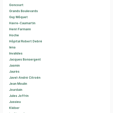
Goncourt
Grands Boulevards
Guy Môquet
Havre-Caumartin
Henri Farmann
Hoche
Hôpital Robert Debré
Iéna
Invalides
Jacques Bonsergent
Jasmin
Jaurès
Javel-André Citroën
Jean Moulin
Jourdain
Jules Joffrin
Jussieu
Kléber