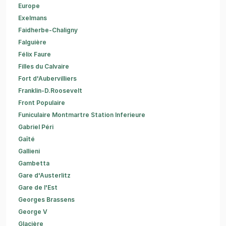
Europe
Exelmans
Faidherbe-Chaligny
Falguière
Félix Faure
Filles du Calvaire
Fort d'Aubervilliers
Franklin-D.Roosevelt
Front Populaire
Funiculaire Montmartre Station Inferieure
Gabriel Péri
Gaîté
Gallieni
Gambetta
Gare d'Austerlitz
Gare de l'Est
Georges Brassens
George V
Glacière