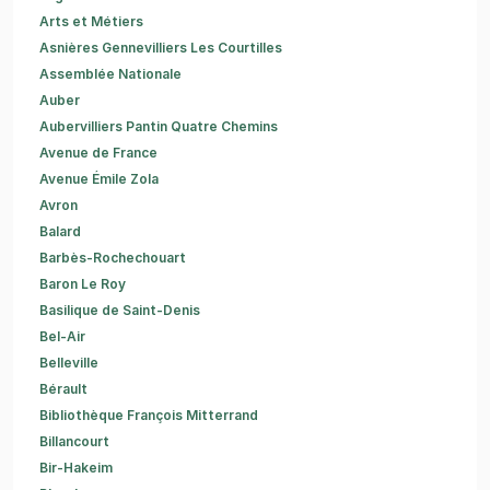
Arts et Métiers
Asnières Gennevilliers Les Courtilles
Assemblée Nationale
Auber
Aubervilliers Pantin Quatre Chemins
Avenue de France
Avenue Émile Zola
Avron
Balard
Barbès-Rochechouart
Baron Le Roy
Basilique de Saint-Denis
Bel-Air
Belleville
Bérault
Bibliothèque François Mitterrand
Billancourt
Bir-Hakeim