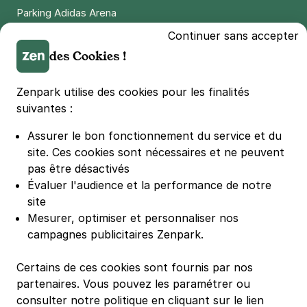
Parking Adidas Arena
Parking Parc des Princes
Continuer sans accepter
Parking LDLC Arena
des Cookies !
Parking Stade Pierre Mauroy
Parking Groupama Stadium
Zenpark utilise des cookies pour les finalités
Parking Vélodrome
suivantes :
Parking Stade de France
Assurer le bon fonctionnement du service et du
Parking Bercy
site.
Ces cookies sont nécessaires et ne peuvent
Parking La Défense Arena
pas être désactivés
Parking Les 4 temps
Évaluer l'audience et la performance de notre
Parking Nation
site
Parking Porte de Versailles
Mesurer, optimiser et personnaliser nos
campagnes publicitaires Zenpark.
Parking Lille Grand Palais
Parking Euralille
Certains de ces cookies sont fournis par nos
Parking Casino Barrière Lille
partenaires. Vous pouvez les paramétrer ou
consulter notre politique en cliquant sur le lien