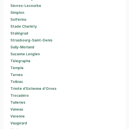
Sèvres-Lecourbe
Simplon
Solférino
Stade Charléty
Stalingrad
Strasbourg-Saint-Denis
Sully-Morland
Suzanne Lenglen
Télégraphe
Temple
Ternes
Tolbiac
Trinité d'Estienne d'Orves
Trocadéro
Tuileries
Vaneau
Varenne
Vaugirard