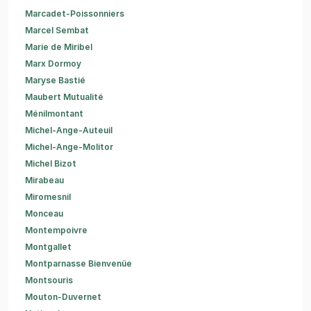
Marcadet-Poissonniers
Marcel Sembat
Marie de Miribel
Marx Dormoy
Maryse Bastié
Maubert Mutualité
Ménilmontant
Michel-Ange-Auteuil
Michel-Ange-Molitor
Michel Bizot
Mirabeau
Miromesnil
Monceau
Montempoivre
Montgallet
Montparnasse Bienvenüe
Montsouris
Mouton-Duvernet