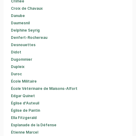
Crimée
Croix de Chavaux
Danube
Daumesnil
Delphine Seyrig
Denfert-Rochereau
Desnouettes
Didot
Dugommier
Dupleix
Duroc
École Militaire
École Vétérinaire de Maisons-Alfort
Edgar Quinet
Église d'Auteuil
Église de Pantin
Ella Fitzgerald
Esplanade de la Défense
Étienne Marcel