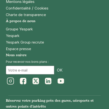
Mentions légales
+ Abonnements disponibles
/
Confidentialité
Cookies
Charte de transparence
Métro Garibaldi - rue Louis Blanc -
À propos de nous
Saint Ouen
Groupe Yespark
17 rue Louis Blanc
Yespark
93400
Saint-Ouen
Yespark Group recrute
4,5
(41 avis)
Espace presse
21 €
/jour
,
57 €/semaine
(tarifs dégressifs)
Nous suivre
Réserver
Pour recevoir nos bons plans :
+ Abonnements disponibles
Email
OK
Saint Ouen - quai de Seine
1 rue de Saint-Denis
Instagram
Facebook
Twitter
LinkedIn
Youtube
93400
Saint-Ouen
4,4
(106 avis)
Réservez votre parking près des gares, aéroports et
autres points d'intérêts
23 €
/jour
,
79 €/semaine
(tarifs dégressifs)