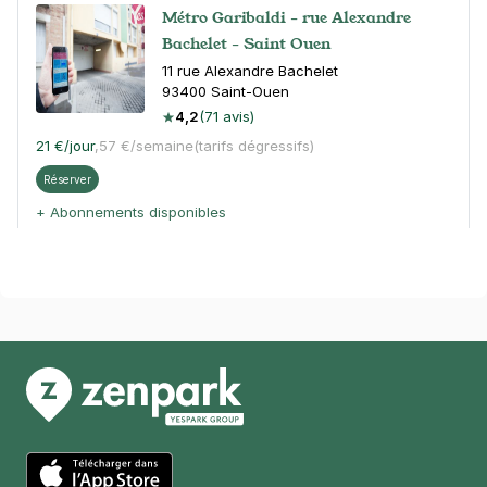
Métro Garibaldi - rue Alexandre
Bachelet - Saint Ouen
11 rue Alexandre Bachelet
93400
Saint-Ouen
4,2
(71 avis)
21 €
/jour
,
57 €/semaine
(tarifs dégressifs)
Réserver
+ Abonnements disponibles
Saint-Ouen - Mairie de Saint-Ouen -
Ernest Renan
22 rue Ernest Renan
93400
Saint-Ouen
Réserver
+ Abonnements disponibles