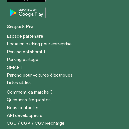
App Store
Rue Alexandre Bachelet - Métro
Garibaldi - Saint Ouen
Google Play
6 rue Alexandre Bachelet
Zenpark Pro
93400
Saint-Ouen
4,5
(47 avis)
Espace partenaire
26 €
/jour
,
64 €/semaine
(tarifs dégressifs)
Location parking pour entreprise
Parking collaboratif
Réserver
Parking partagé
+ Abonnements disponibles
SMART
Parking pour voitures électriques
Rue de l'Hermet - Mairie - Saint
Infos utiles
Ouen
Comment ça marche ?
31 rue de l'Hermet
Questions fréquentes
93400
Saint-Ouen
4,6
(80 avis)
Nous contacter
21 €
/jour
,
57 €/semaine
(tarifs dégressifs)
API développeurs
/
/
CGU
CGV
CGV Recharge
Réserver