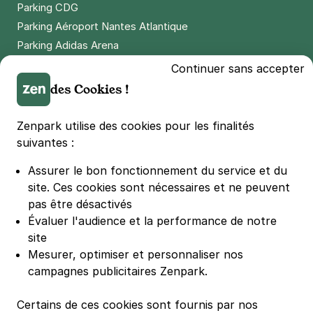
4,7
(9 avis)
Parking CDG
Parking Aéroport Nantes Atlantique
Réserver
Parking Adidas Arena
+ Abonnements disponibles
Parking Parc des Princes
Continuer sans accepter
Parking LDLC Arena
des Cookies !
Carrefour Pleyel - Saint Denis
Parking Stade Pierre Mauroy
25 rue Salvador Allende
Parking Groupama Stadium
Zenpark utilise des cookies pour les finalités
93400
Saint-Ouen
Parking Vélodrome
suivantes :
4,4
(75 avis)
Parking Stade de France
Assurer le bon fonctionnement du service et du
23 €
/jour
,
79 €/semaine
(tarifs dégressifs)
Parking Bercy
site.
Ces cookies sont nécessaires et ne peuvent
Réserver
Parking La Défense Arena
pas être désactivés
+ Abonnements disponibles
Parking Les 4 temps
Évaluer l'audience et la performance de notre
Parking Nation
site
Parking Porte de Versailles
Mesurer, optimiser et personnaliser nos
Gare Godillot - Saint Ouen
campagnes publicitaires Zenpark.
Parking Lille Grand Palais
32 rue Godillot
Parking Euralille
93400
Saint-Ouen
Certains de ces cookies sont fournis par nos
Parking Casino Barrière Lille
3,9
(7 avis)