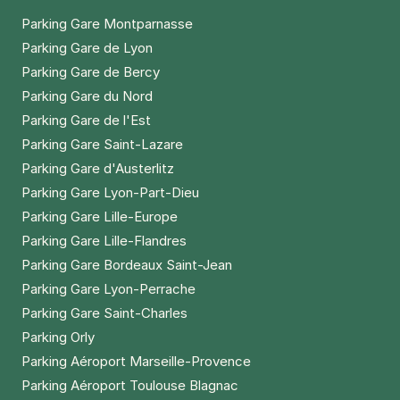
Réserver
Parking Gare Montparnasse
Parking Gare de Lyon
+ Abonnements disponibles
Parking Gare de Bercy
Parking Gare du Nord
Vieux Saint Ouen
Parking Gare de l'Est
14-16 rue Salvador Allende
Parking Gare Saint-Lazare
93400
Saint-Ouen
Parking Gare d'Austerlitz
4,6
(39 avis)
Parking Gare Lyon-Part-Dieu
23 €
/jour
,
79 €/semaine
(tarifs dégressifs)
Parking Gare Lille-Europe
Réserver
Parking Gare Lille-Flandres
+ Abonnements disponibles
Parking Gare Bordeaux Saint-Jean
Parking Gare Lyon-Perrache
Parking Gare Saint-Charles
Dieumegard - Métro Garibaldi -
Parking Orly
Saint Ouen
Parking Aéroport Marseille-Provence
17 rue Dieumegard
Parking Aéroport Toulouse Blagnac
93400
Saint-Ouen