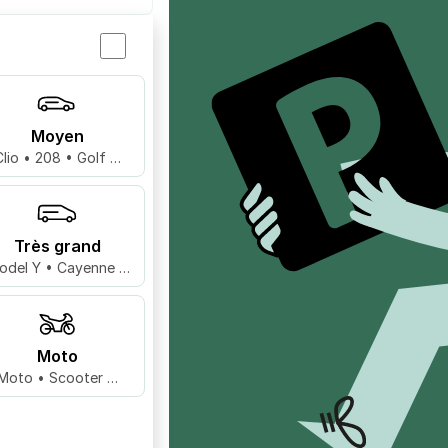
Moyen
Clio • 208 • Golf …
Très grand
odel Y • Cayenne •
X5 …
Moto
Moto • Scooter …