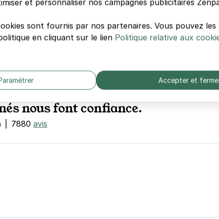
imiser et personnaliser nos campagnes publicitaires Zenpa
rkings sont en
11 € pour 4h
ins cher que la
cookies sont fournis par nos partenaires. Vous pouvez le
Avec Zenpark
olitique en cliquant sur le lien
Politique relative aux cooki
Paramétrer
Accepter et ferme
nés nous font confiance.
n
|
7880
avis