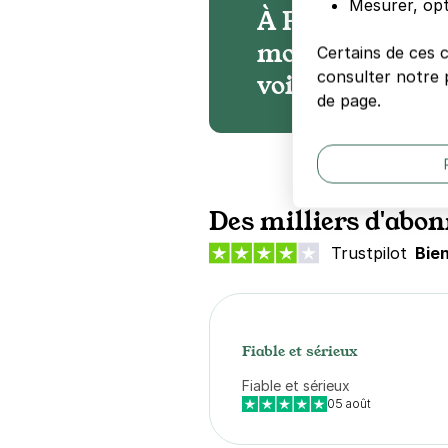
Mesurer, opt
À Paris, nos pa
moyenne 60% mo
Certains de ces 
consulter notre p
voirie
de page.
Des milliers d'abon
Trustpilot
Bie
Fiable et sérieux
Fiable et sérieux
05 août