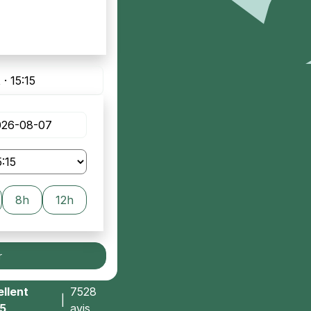
 · 15:15
8h
12h
r
llent
7528
|
/5
avis