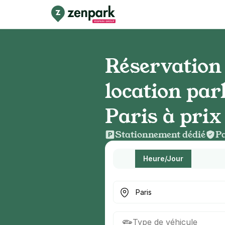
Réservation 
location par
Paris à prix
Stationnement dédié
Pa
Heure/Jour
Où cherchez-vous un parkin
Type de véhicule