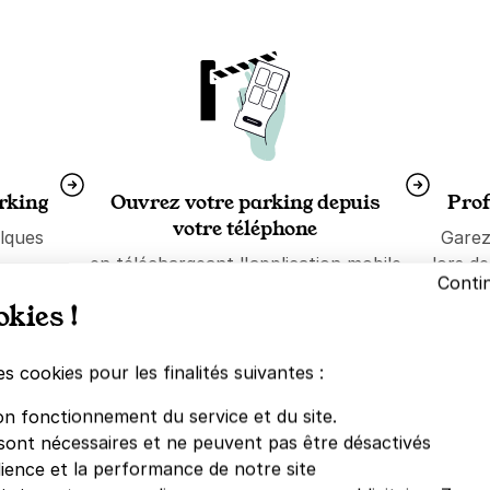
arking
Ouvrez votre parking depuis
Prof
votre téléphone
lques
Garez
en téléchargeant l'application mobile
lors d
Conti
Yespark depuis l'
App Store
ou
okies !
Google Store
es cookies pour les finalités suivantes :
on fonctionnement du service et du site.
sont nécessaires et ne peuvent pas être désactivés
dience et la performance de notre site