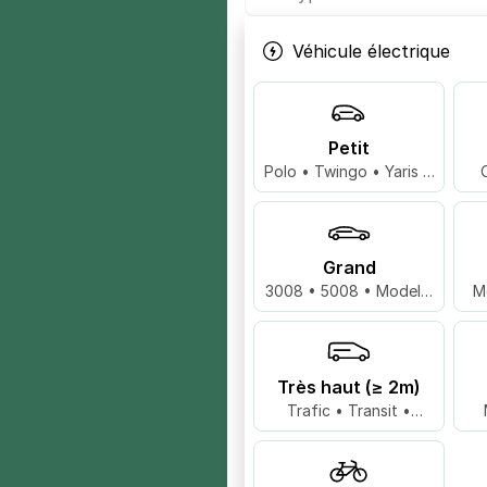
Véhicule électrique
Petit
Polo • Twingo • Yaris …
Grand
3008 • 5008 • Model 3
M
…
Très haut (≥ 2m)
Trafic • Transit •
Master …