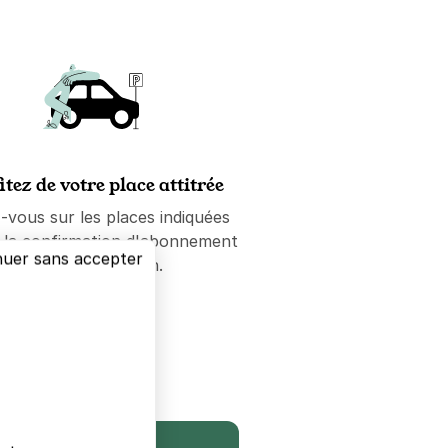
itez de votre place attitrée
-vous sur les places indiquées
e la confirmation d'abonnement
nuer sans accepter
ou de réservation.