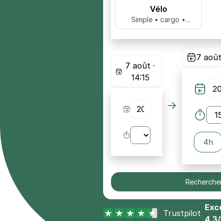
Vélo
Simple • cargo •
biplace …
7 août
7 août ·
14:15
4h
Recherche
Exce
Trustpilot
4,3