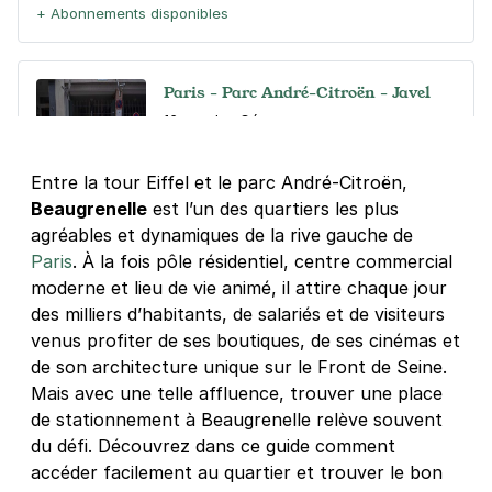
+ Abonnements disponibles
Paris - Parc André-Citroën - Javel
16 rue des Cévennes
75015
Paris
3,8
(129 avis)
Entre la tour Eiffel et le parc André-Citroën,
Beaugrenelle
est l’un des quartiers les plus
3,50 €
/heure
,
32 €/jour,
88 €/semaine
(tarifs dégressifs)
agréables et dynamiques de la rive gauche de
Réserver
Paris
. À la fois pôle résidentiel, centre commercial
+ Abonnements disponibles
moderne et lieu de vie animé, il attire chaque jour
des milliers d’habitants, de salariés et de visiteurs
venus profiter de ses boutiques, de ses cinémas et
Paris - Grenelle - Javel-André
de son architecture unique sur le Front de Seine.
Citroën
Mais avec une telle affluence, trouver une place
70 rue Saint Charles
de stationnement à Beaugrenelle relève souvent
75015
Paris
du défi. Découvrez dans ce guide comment
4,3
(196 avis)
accéder facilement au quartier et trouver le bon
3,50 €
/heure
,
32 €/jour,
88 €/semaine
(tarifs dégressifs)