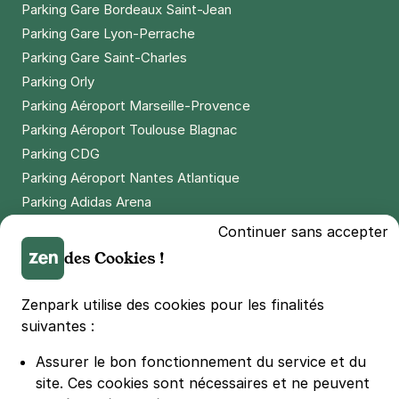
Parking Gare Bordeaux Saint-Jean
Parking Gare Lyon-Perrache
Parking Gare Saint-Charles
Parking Orly
Parking Aéroport Marseille-Provence
Parking Aéroport Toulouse Blagnac
Parking CDG
Parking Aéroport Nantes Atlantique
Parking Adidas Arena
Parking Parc des Princes
Continuer sans accepter
Parking LDLC Arena
des Cookies !
Parking Stade Pierre Mauroy
Parking Groupama Stadium
Zenpark utilise des cookies pour les finalités
Parking Vélodrome
suivantes :
Parking Stade de France
Assurer le bon fonctionnement du service et du
Parking Bercy
site.
Ces cookies sont nécessaires et ne peuvent
Parking La Défense Arena