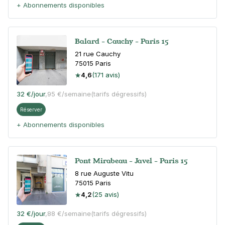
+ Abonnements disponibles
Balard - Cauchy - Paris 15
21 rue Cauchy
75015
Paris
4,6
(171 avis)
32 €
/jour
,
95 €/semaine
(tarifs dégressifs)
Réserver
+ Abonnements disponibles
Pont Mirabeau - Javel - Paris 15
8 rue Auguste Vitu
75015
Paris
4,2
(25 avis)
32 €
/jour
,
88 €/semaine
(tarifs dégressifs)