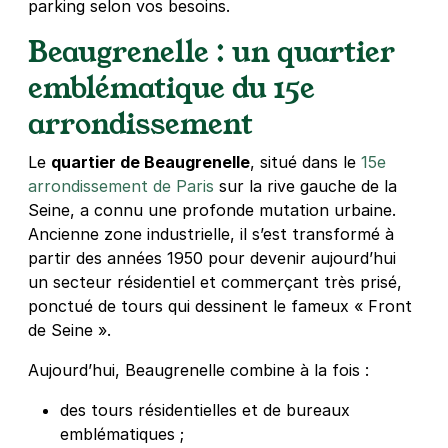
parking selon vos besoins.
Réserver
Beaugrenelle : un quartier
+ Abonnements disponibles
emblématique du 15e
arrondissement
Paris - Grenelle - Charles Michels
59 rue Emeriau
Le
quartier de Beaugrenelle
, situé dans le
15e
75015
Paris
arrondissement de Paris
sur la rive gauche de la
4,4
(419 avis)
Seine, a connu une profonde mutation urbaine.
3,50 €
/heure
,
32 €/jour,
88 €/semaine
(tarifs dégressifs)
Ancienne zone industrielle, il s’est transformé à
partir des années 1950 pour devenir aujourd’hui
Réserver
un secteur résidentiel et commerçant très prisé,
+ Abonnements disponibles
ponctué de tours qui dessinent le fameux « Front
de Seine ».
Aujourd’hui, Beaugrenelle combine à la fois :
des tours résidentielles et de bureaux
emblématiques ;