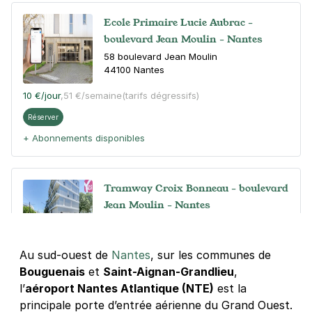
Ecole Primaire Lucie Aubrac -
boulevard Jean Moulin - Nantes
58 boulevard Jean Moulin
44100
Nantes
10 €
/jour
,
51 €/semaine
(tarifs dégressifs)
Réserver
+ Abonnements disponibles
Tramway Croix Bonneau - boulevard
Jean Moulin - Nantes
62-64 boulevard Jean Moulin
44100
Nantes
4,7
(29 avis)
Au sud-ouest de
Nantes
, sur les communes de
Bouguenais
et
Saint-Aignan-Grandlieu
,
Réserver
l’
aéroport Nantes Atlantique (NTE)
est la
+ Abonnements disponibles
principale porte d’entrée aérienne du Grand Ouest.