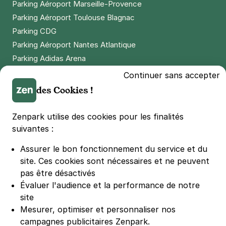
Parking Aéroport Marseille-Provence
Parking Aéroport Toulouse Blagnac
Parking CDG
Parking Aéroport Nantes Atlantique
Parking Adidas Arena
Parking Parc des Princes
Continuer sans accepter
Parking LDLC Arena
des Cookies !
Parking Stade Pierre Mauroy
Parking Groupama Stadium
Zenpark utilise des cookies pour les finalités
Parking Vélodrome
suivantes :
Parking Stade de France
Assurer le bon fonctionnement du service et du
Parking Bercy
site.
Ces cookies sont nécessaires et ne peuvent
Parking La Défense Arena
pas être désactivés
Parking Les 4 temps
Évaluer l'audience et la performance de notre
Parking Nation
site
Parking Porte de Versailles
Mesurer, optimiser et personnaliser nos
campagnes publicitaires Zenpark.
Parking Lille Grand Palais