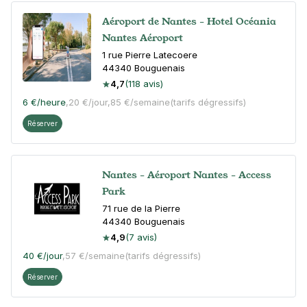
Aéroport de Nantes - Hotel Océania
Nantes Aéroport
1 rue Pierre Latecoere
44340
Bouguenais
4,7
(118 avis)
6 €
/heure
,
20 €/jour,
85 €/semaine
(tarifs dégressifs)
Réserver
Nantes - Aéroport Nantes - Access
Park
71 rue de la Pierre
44340
Bouguenais
4,9
(7 avis)
40 €
/jour
,
57 €/semaine
(tarifs dégressifs)
Réserver