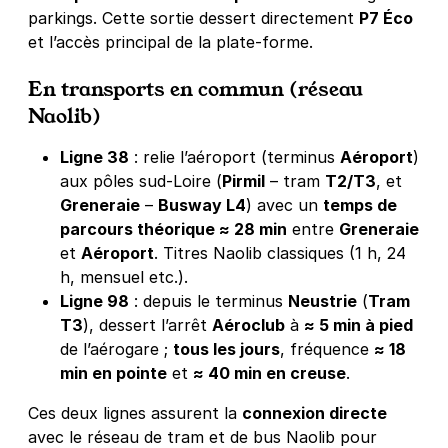
parkings. Cette sortie dessert directement
P7 Éco
et l’accès principal de la plate-forme.
En transports en commun (réseau
Naolib
)
Ligne 38
: relie l’aéroport (terminus
Aéroport
)
aux pôles sud-Loire (
Pirmil
– tram
T2/T3
, et
Greneraie
–
Busway L4
) avec un
temps de
parcours théorique ≈ 28 min
entre
Greneraie
et
Aéroport
. Titres Naolib classiques (1 h, 24
h, mensuel etc.).
Ligne 98
: depuis le terminus
Neustrie
(
Tram
T3
), dessert l’arrêt
Aéroclub
à
≈ 5 min à pied
de l’aérogare ;
tous les jours
, fréquence
≈ 18
min en pointe
et
≈ 40 min en creuse
.
Ces deux lignes assurent la
connexion directe
avec le réseau de tram et de bus Naolib pour