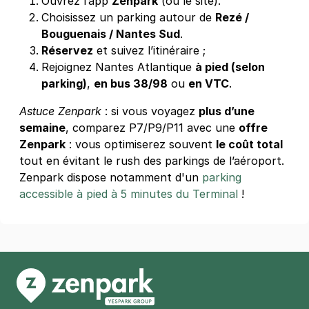
Ouvrez l’app
Zenpark
(ou le site).
Choisissez un parking autour de
Rezé /
Bouguenais / Nantes Sud
.
Réservez
et suivez l’itinéraire ;
Rejoignez Nantes Atlantique
à pied (selon
parking)
,
en bus 38/98
ou
en VTC
.
Astuce Zenpark
: si vous voyagez
plus d’une
semaine
, comparez P7/P9/P11 avec une
offre
Zenpark
: vous optimiserez souvent
le coût total
tout en évitant le rush des parkings de l’aéroport.
Zenpark dispose notamment d'un
parking
accessible à pied à 5 minutes du Terminal
!