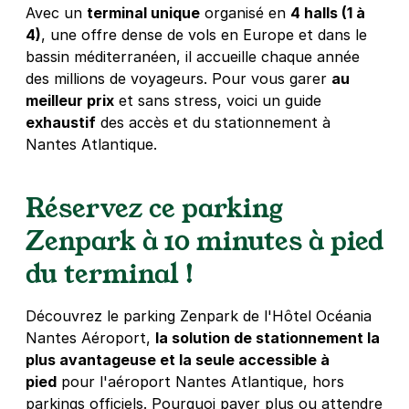
Avec un
terminal unique
organisé en
4 halls (1 à
4)
, une offre dense de vols en Europe et dans le
Nantes - Egalité - Bois de Hercé
bassin méditerranéen, il accueille chaque année
43 rue du Bois Hercé
des millions de voyageurs. Pour vous garer
au
44100
Nantes
meilleur prix
et sans stress, voici un guide
4,5
(31 avis)
exhaustif
des accès et du stationnement à
Nantes Atlantique.
Réserver
+ Abonnements disponibles
Réservez ce parking
Zenpark à 10 minutes à pied
Square de la Marseillaise - impasse
du Bois de Hercé - Nantes
du terminal !
11 rue du Bois Hercé
44100
Nantes
Découvrez le parking Zenpark de l'Hôtel Océania
4,0
(2 avis)
Nantes Aéroport,
la solution de stationnement la
10 €
/jour
,
51 €/semaine
(tarifs dégressifs)
plus avantageuse et la seule accessible à
Réserver
pied
pour l'aéroport Nantes Atlantique, hors
+ Abonnements disponibles
parkings officiels. Pourquoi payer plus ou attendre