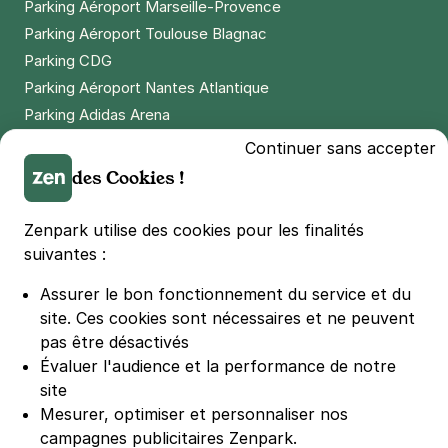
Parking Aéroport Marseille-Provence
Parking Aéroport Toulouse Blagnac
Parking CDG
Parking Aéroport Nantes Atlantique
Parking Adidas Arena
Parking Parc des Princes
Continuer sans accepter
Parking LDLC Arena
des Cookies !
Parking Stade Pierre Mauroy
Parking Groupama Stadium
Zenpark utilise des cookies pour les finalités
Parking Vélodrome
suivantes :
Parking Stade de France
Assurer le bon fonctionnement du service et du
Parking Bercy
site.
Ces cookies sont nécessaires et ne peuvent
Parking La Défense Arena
pas être désactivés
Parking Les 4 temps
Évaluer l'audience et la performance de notre
Parking Nation
site
Parking Porte de Versailles
Mesurer, optimiser et personnaliser nos
campagnes publicitaires Zenpark.
Parking Lille Grand Palais