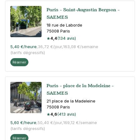
Paris - Saint-Augustin Bergson -
SAEMES
18 rue de Laborde
75008
Paris
4,4
(134 avis)
5,40 €
/heure
,
36,72 €/jour,
163,08 €/semaine
(tarifs dégressifs)
Réserver
Paris - place de la Madeleine -
SAEMES
21 place de la Madeleine
75008
Paris
4,6
(413 avis)
5,60 €
/heure
,
50,40 €/jour,
169,12 €/semaine
(tarifs dégressifs)
Réserver