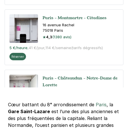
Paris - Montmartre - Citadines
16 avenue Rachel
75018
Paris
4,3
(1380 avis)
5 €
/heure
,
41 €/jour,
114 €/semaine
(tarifs dégressifs)
Réserver
Paris - Châteaudun - Notre-Dame de
Lorette
45 rue Lafitte
75009
Paris
Cœur battant du 8ᵉ arrondissement de
4,4
(468 avis)
Paris
, la
Gare Saint-Lazare
est l’une des plus anciennes et
Réserver
des plus fréquentées de la capitale. Reliant la
+ Abonnements disponibles
Normandie, l’ouest parisien et plusieurs grandes