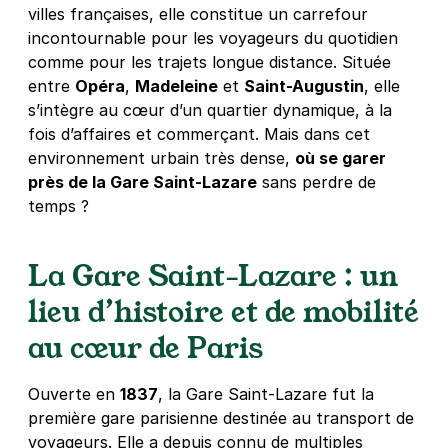
villes françaises, elle constitue un carrefour
incontournable pour les voyageurs du quotidien
Paris - Miromesnil - Village by CA
comme pour les trajets longue distance. Située
55 rue la Boétie
entre
Opéra
,
Madeleine
et
Saint-Augustin
, elle
75008
Paris
s’intègre au cœur d’un quartier dynamique, à la
4,2
(547 avis)
fois d’affaires et commerçant. Mais dans cet
environnement urbain très dense,
où se garer
Réserver
près de la Gare Saint-Lazare
sans perdre de
+ Abonnements disponibles
temps ?
Paris - Haussmann Berri - SAEMES
La Gare Saint-Lazare : un
163 boulevard Haussmann
lieu d’histoire et de mobilité
75008
Paris
4,6
(209 avis)
au cœur de Paris
5,40 €
/heure
,
36,72 €/jour,
165,24 €/semaine
(tarifs dégressifs)
Ouverte en
1837
, la Gare Saint-Lazare fut la
première gare parisienne destinée au transport de
Réserver
voyageurs. Elle a depuis connu de multiples