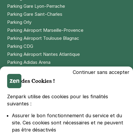
Parking Gare Lyon-Perrache
Parking Gare Saint-Charles
Parking Orly
Parking Aéroport Marseille-Provence
Parking Aéroport Toulouse Blagnac
Parking CDG
Parking Aéroport Nantes Atlantique
Parking Adidas Arena
Parking Parc des Princes
Continuer sans accepter
Parking LDLC Arena
des Cookies !
Parking Stade Pierre Mauroy
Parking Groupama Stadium
Zenpark utilise des cookies pour les finalités
Parking Vélodrome
suivantes :
Parking Stade de France
Assurer le bon fonctionnement du service et du
Parking Bercy
site.
Ces cookies sont nécessaires et ne peuvent
Parking La Défense Arena
pas être désactivés