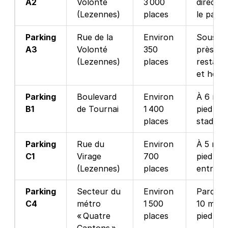
A2
Volonté
3 000
directe 
(Lezennes)
places
le parvi
Parking
Rue de la
Environ
Souster
A3
Volonté
350
près de
(Lezennes)
places
restaur
et hôtel
Parking
Boulevard
Environ
À 6 min
B1
de Tournai
1 400
pied du
places
stade
Parking
Rue du
Environ
À 5 min
C1
Virage
700
pied des
(Lezennes)
places
entrées
Parking
Secteur du
Environ
Parc rel
C4
métro
1 500
10 min 
« Quatre
places
pied