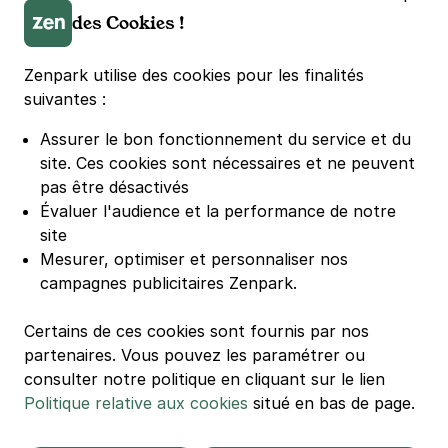
Parking LDLC Arena
des Cookies !
Parking Stade Pierre Mauroy
Parking Groupama Stadium
Zenpark utilise des cookies pour les finalités
Parking Vélodrome
suivantes :
Parking Stade de France
Assurer le bon fonctionnement du service et du
Parking Bercy
site.
Ces cookies sont nécessaires et ne peuvent
Parking La Défense Arena
pas être désactivés
Parking Les 4 temps
Évaluer l'audience et la performance de notre
Parking Nation
site
Parking Porte de Versailles
Mesurer, optimiser et personnaliser nos
campagnes publicitaires Zenpark.
Parking Lille Grand Palais
Parking Euralille
Certains de ces cookies sont fournis par nos
Parking Casino Barrière Lille
partenaires. Vous pouvez les paramétrer ou
consulter notre politique en cliquant sur le lien
Politique relative aux cookies
situé en bas de page.
🌍 Passer de 130 à 110 km/h sur autoroute réduit votre
consommation de 20%
#SeDéplacerMoinsPolluer