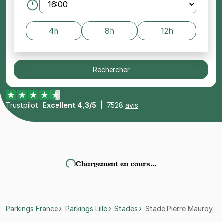
4h
8h
12h
Rechercher
Trustpilot
Excellent 4,3/5
|
7528
avis
Chargement en cours…
Parkings France
Parkings Lille
Stades
Stade Pierre Mauroy