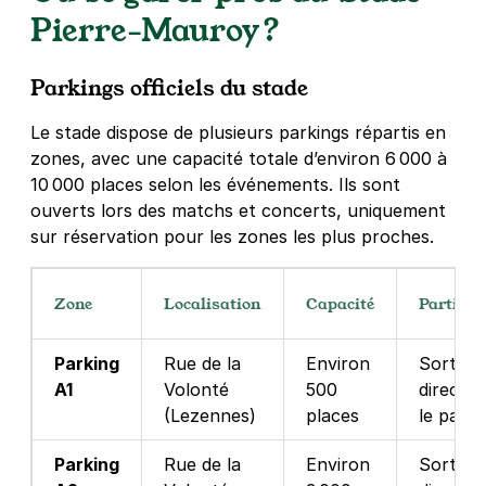
Pierre‑Mauroy ?
Parkings officiels du stade
Le stade dispose de plusieurs parkings répartis en
zones, avec une capacité totale d’environ 6 000 à
10 000 places selon les événements
. Ils sont
ouverts lors des matchs et concerts, uniquement
sur réservation pour les zones les plus proches.
Zone
Localisation
Capacité
Particul
Parking
Rue de la
Environ
Sortie
A1
Volonté
500
directe 
(Lezennes)
places
le parvi
Parking
Rue de la
Environ
Sortie