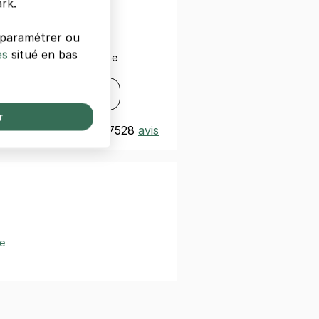
rk.
otre smartphone
s paramétrer ou
es
situé en bas
ez avec votre smartphone
s
Disponible sur
Google Play
r
t
Excellent 4,3/5
|
7528
avis
e