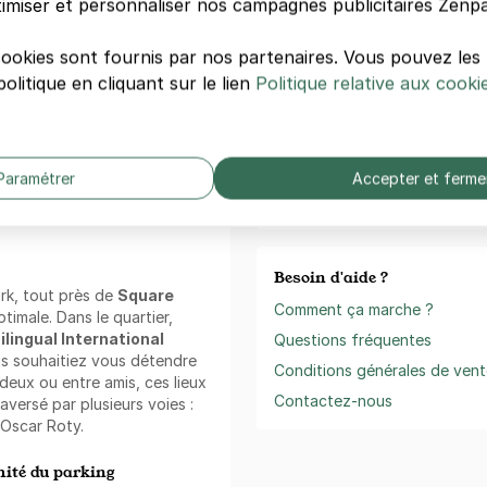
imiser et personnaliser nos campagnes publicitaires Zenpa
:
Zenpark est présent sur v
tion mensuelle
. Louez votre
cookies sont fournis par nos partenaires. Vous pouvez le
Téléchargement gratuit
c cette offre. Profitez d'un
olitique en cliquant sur le lien
Politique relative aux cooki
Réservez, payez et ouvr
s chercher de place.
Télécharger dan
 parking !
l'App Store
chargez votre véhicule
sur
Paramétrer
Accepter et ferme
fitez d'une borne de recharge
Trustpilo
/24.
Besoin d'aide ?
ark, tout près de
Square
Comment ça marche ?
ptimale. Dans le quartier,
ilingual International
Questions fréquentes
us souhaitiez vous détendre
Conditions générales de vent
eux ou entre amis, ces lieux
Contactez-nous
raversé par plusieurs voies :
 Oscar Roty.
ité du parking