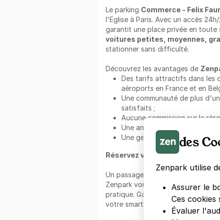
Le parking
Commerce - Felix Faure
l'Eglise à Paris. Avec un accès 24h/
garantit une place privée en toute s
voitures petites, moyennes, gr
stationner sans difficulté.
Découvrez les avantages de
Zenp
Des tarifs attractifs dans les 
aéroports en France et en Belg
Une communauté de plus d'un mi
satisfaits ;
Aucune commission sur la rése
Une annulation gratuite et flex
Une gestion facile et rapide vi
des Co
Réservez votre place avec Zenpa
Zenpark utilise d
Un passage dans le quartier ?
Trou
Zenpark vous propose une solution
Assurer le b
pratique. Garez-vous l'esprit tranqu
Ces cookies 
votre smartphone.
Évaluer l'au