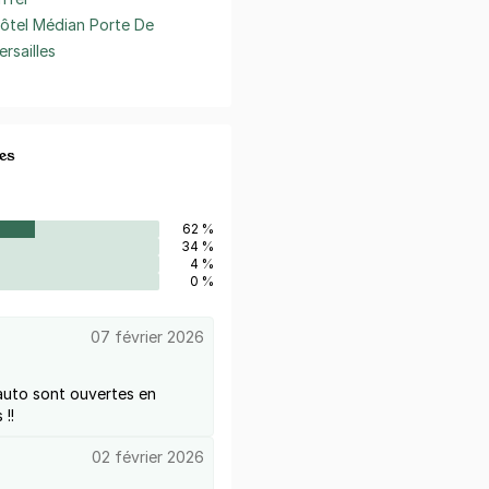
ôtel Médian Porte De
ersailles
es
62 %
34 %
4 %
0 %
07 février 2026
 auto sont ouvertes en
!!
02 février 2026