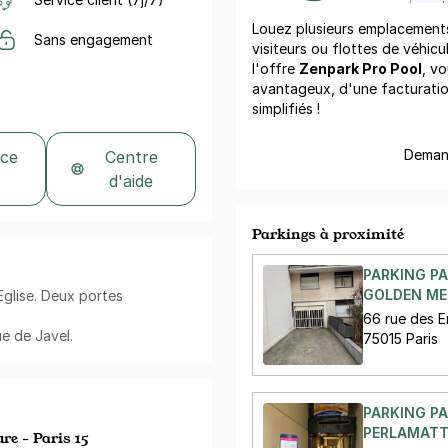
Louez plusieurs emplacements 
Sans engagement
visiteurs ou flottes de véhicu
l'offre
Zenpark Pro Pool
, vo
avantageux, d'une facturati
simplifiés !
Demand
 ce
Centre
d'aide
Parkings à proximité
PARKING PA
GOLDEN MED
'Eglise. Deux portes
66 rue des E
ue de Javel.
75015 Paris
PARKING PA
PERLAMATTA 
re - Paris 15