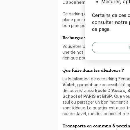
Mesurer, opt
L'abonnement au mois Zenpark 
Ce parking est disponible à la
loca
Certains de ces 
place pour une durée prolongée ave
consulter notre p
bon plan pour économiser et ne plu
de page.
Rechargez votre véhicule dans ce
Vous êtes passé à l'électrique ?
Re
une de nos places de parking ! Pro
rien que pour vous, accessible 24h
Que faire dans les alentours ?
La localisation de ce parking Zenp
Violet
, garantit une accessibilité o
découvrez aussi
Ecole D'Assas, B
School of PARIS et BISP
. Que vo
seul ou partager un bon moment à d
sont idéaux. Le quartier est aussi t
rue de Javel, rue de Lourmel et rue
Transports en commun à proxim