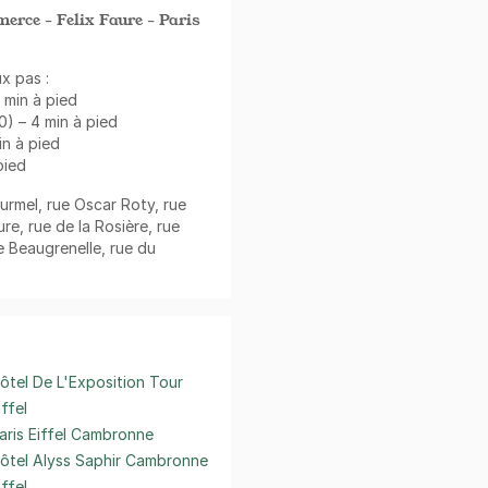
rce - Felix Faure - Paris
x pas :
4 min à pied
0) – 4 min à pied
in à pied
pied
ourmel, rue Oscar Roty, rue
re, rue de la Rosière, rue
e Beaugrenelle, rue du
ôtel De L'Exposition Tour
iffel
aris Eiffel Cambronne
ôtel Alyss Saphir Cambronne
iffel