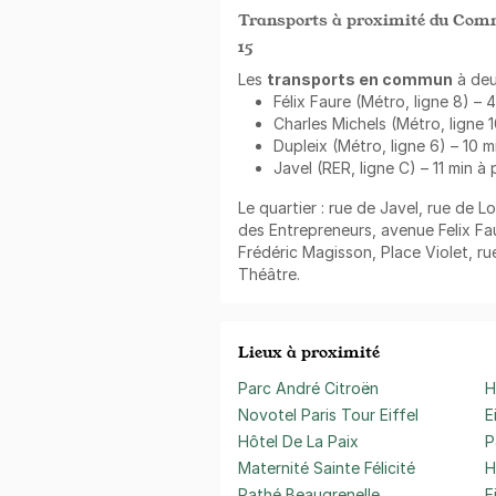
Transports à proximité du Comme
15
Les
transports en commun
à deu
Félix Faure (Métro, ligne 8) – 
Charles Michels (Métro, ligne 1
Dupleix (Métro, ligne 6) – 10 m
Javel (RER, ligne C) – 11 min à 
Le quartier : rue de Javel, rue de L
des Entrepreneurs, avenue Felix Fau
Frédéric Magisson, Place Violet, ru
Théâtre.
Lieux à proximité
Parc André Citroën
H
Novotel Paris Tour Eiffel
E
Hôtel De La Paix
P
Maternité Sainte Félicité
H
Pathé Beaugrenelle
E