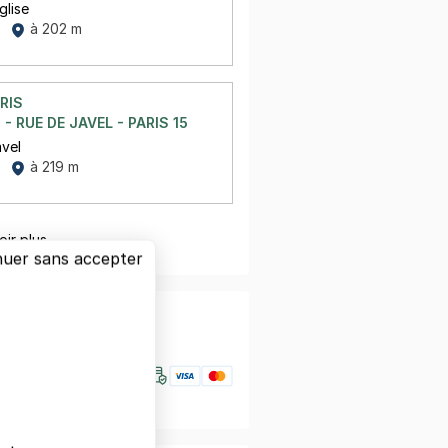
glise
à 202 m
RIS
- RUE DE JAVEL - PARIS 15
avel
à 219 m
oir plus
nuer sans accepter
nfiance