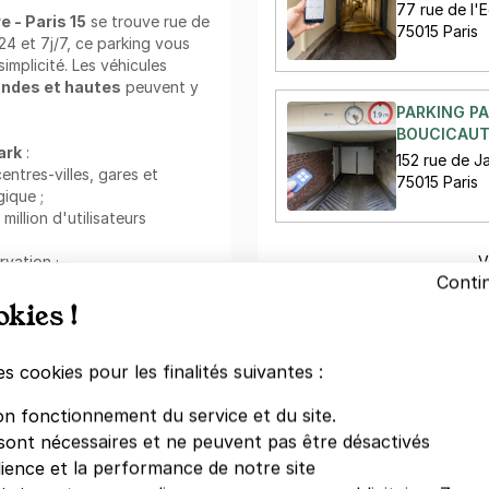
77 rue de l'E
 - Paris 15
se trouve rue de
75015 Paris
24 et 7j/7, ce parking vous
implicité. Les véhicules
andes et hautes
peuvent y
PARKING PA
BOUCICAUT 
ark
:
152 rue de J
centres-villes, gares et
75015 Paris
ique ;
llion d'utilisateurs
rvation ;
V
Conti
ible ;
a l'application mobile.
okies !
rk :
Votre paiement en toute co
es cookies pour les finalités suivantes :
Paiement sécurisé
vez une place rapidement !
Sans frais de réservation
 de stationnement facile et
on fonctionnement du service et du site.
Annulation gratuite
ille : tout se gère depuis
sont nécessaires et ne peuvent pas être désactivés
(Sous conditions)
dience et la performance de notre site