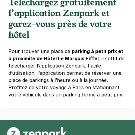
Téléchargez gratuitement
Paris - Beaugrenelle - Parking Keller
27 rue de l'ingénieur Robert Keller
l’application Zenpark et
75015
Paris
garez-vous près de votre
4,3
(260 avis)
hôtel
Réserver
+ Abonnements disponibles
Pour trouver une place de
parking à petit prix et
à proximité de Hôtel Le Marquis Eiffel
, il suffit de
Paris - Tour Eiffel - SAEMES
télécharger l’application Zenpark. Facile
25 quai Jacques Chirac
d’utilisation, l’application permet de réserver une
75007
Paris
place de parkings à l’heure ou à la journée.
4,6
(620 avis)
Profitez de votre voyage à Paris en stationnant
votre véhicule dans un parking fermé à petit prix.
5,60 €
/heure
,
42,78 €/jour,
178,08 €/semaine
(tarifs dégressifs)
Réserver
Paris - Mairie du 15e – Lecourbe -