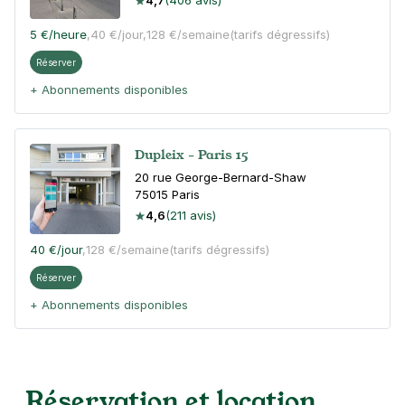
4,7
(406 avis)
5 €
/heure
,
40 €/jour,
128 €/semaine
(tarifs dégressifs)
Réserver
+ Abonnements disponibles
Dupleix - Paris 15
20 rue George-Bernard-Shaw
75015
Paris
4,6
(211 avis)
40 €
/jour
,
128 €/semaine
(tarifs dégressifs)
Réserver
+ Abonnements disponibles
Paris - Grenelle - Javel-André
Citroën
Réservation et location