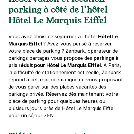
70 rue Saint Charles
parking à côté de l’hôtel
75015
Paris
4,3
(196 avis)
Hôtel Le Marquis Eiffel
3,50 €
/heure
,
32 €/jour,
88 €/semaine
(tarifs dégressifs)
Réserver
Vous avez choisi de séjourner à l’hôtel
Hôtel Le
+ Abonnements disponibles
Marquis Eiffel
? Avez-vous pensé à réserver
votre place de parking ? Zenpark, opérateur de
parkings partagés vous propose des
parkings à
Paris - Grenelle - Charles Michels
prix réduit pour Hôtel Le Marquis Eiffel
. A Paris,
59 rue Emeriau
la difficulté de stationnement est réelle, Zenpark
75015
Paris
répond à cette problématique en vous proposant
4,4
(421 avis)
de vous garer sur des places vacantes des
parkings privés. Réservez dès maintenant votre
3,50 €
/heure
,
32 €/jour,
88 €/semaine
(tarifs dégressifs)
place de parking pour quelques heures ou
Réserver
plusieurs jours près de Hôtel Le Marquis Eiffel
+ Abonnements disponibles
pour un séjour ZEN !