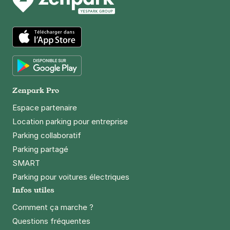
SAEMES
143 rue Lecourbe
75015
Paris
4,6
(138 avis)
App Store
5,08 €
/heure
,
45,68 €/jour,
137,16 €/semaine
(tarifs dégressifs)
Google Play
Réserver
Zenpark Pro
Espace partenaire
Location parking pour entreprise
Paris - Parc André-Citroën - Javel
Parking collaboratif
16 rue des Cévennes
75015
Paris
Parking partagé
3,8
(129 avis)
SMART
3,50 €
/heure
,
32 €/jour,
88 €/semaine
(tarifs dégressifs)
Parking pour voitures électriques
Infos utiles
Réserver
Comment ça marche ?
+ Abonnements disponibles
Questions fréquentes