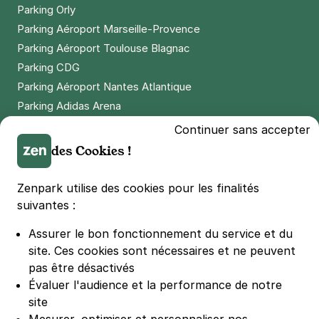
Parking Orly
Parking Aéroport Marseille-Provence
Parking Aéroport Toulouse Blagnac
Parking CDG
Parking Aéroport Nantes Atlantique
Parking Adidas Arena
Parking Parc des Princes
Continuer sans accepter
Parking LDLC Arena
des Cookies !
Parking Stade Pierre Mauroy
Parking Groupama Stadium
Zenpark utilise des cookies pour les finalités
Parking Vélodrome
suivantes :
Parking Stade de France
Assurer le bon fonctionnement du service et du
Parking Bercy
site.
Ces cookies sont nécessaires et ne peuvent
Parking La Défense Arena
pas être désactivés
Parking Les 4 temps
Évaluer l'audience et la performance de notre
Parking Nation
site
Parking Porte de Versailles