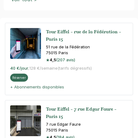
Tour Eiffel - rue de la Fédération -
Paris 15
51 rue de la Fédération
75015
Paris
4,5
(207 avis)
40 €
/jour
,
128 €/semaine
(tarifs dégressifs)
Réserver
+ Abonnements disponibles
Tour Eiffel - 7 rue Edgar Faure -
Paris 15
7 rue Edgar Faure
75015
Paris
4,5
(184 avis)