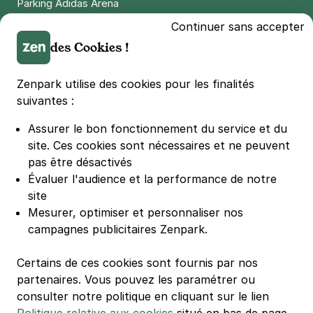
Parking Adidas Arena
Parking Parc des Princes
Continuer sans accepter
Parking LDLC Arena
des Cookies !
Parking Stade Pierre Mauroy
Parking Groupama Stadium
Zenpark utilise des cookies pour les finalités
Parking Vélodrome
suivantes :
Parking Stade de France
Assurer le bon fonctionnement du service et du
Parking Bercy
site.
Ces cookies sont nécessaires et ne peuvent
Parking La Défense Arena
pas être désactivés
Parking Les 4 temps
Évaluer l'audience et la performance de notre
Parking Nation
site
Parking Porte de Versailles
Mesurer, optimiser et personnaliser nos
campagnes publicitaires Zenpark.
Parking Lille Grand Palais
Parking Euralille
Certains de ces cookies sont fournis par nos
Parking Casino Barrière Lille
partenaires. Vous pouvez les paramétrer ou
consulter notre politique en cliquant sur le lien
🌍 Passer de 130 à 110 km/h sur autoroute réduit votre