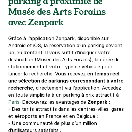
parking à proximité de
4 rue de la Durance
Musée des Arts Forains
75012
Paris
avec Zenpark
4,4
(117 avis)
36 €
/jour
,
100 €/semaine
(tarifs dégressifs)
Réserver
Grâce à l’application Zenpark, disponible sur
Android et iOS, la réservation d’un parking devient
+ Abonnements disponibles
un jeu d’enfant. Il vous suffit d’indiquer votre
destination (Musée des Arts Forains), la durée de
stationnement et votre type de véhicule pour
lancer la recherche. Vous recevez
en temps réel
une sélection de parkings correspondant à votre
recherche
, directement via l’application. Accédez
en toute simplicité à un parking à prix attractif à
Paris
. Découvrez les avantages de
Zenpark
:
- Des tarifs attractifs dans les centres-villes, gares
et aéroports en France et en Belgique ;
- Une communauté de plus d’un million
d’utilisateurs satisfaits ;