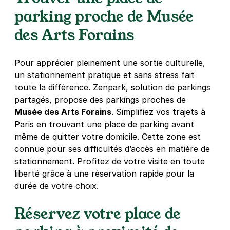
Bercy
parking proche de Musée
16 rue des Meuniers
des Arts Forains
75012
Paris
4,3
(9 avis)
Réserver
Pour apprécier pleinement une sortie culturelle,
+ Abonnements disponibles
un stationnement pratique et sans stress fait
toute la différence. Zenpark, solution de parkings
partagés, propose des parkings proches de
Paris - Bercy - SAEMES
Musée des Arts Forains
. Simplifiez vos trajets à
158 quai de Bercy
Paris en trouvant une place de parking avant
75012
Paris
même de quitter votre domicile. Cette zone est
4,6
(1219 avis)
connue pour ses difficultés d’accès en matière de
stationnement. Profitez de votre visite en toute
4,97 €
/heure
,
44,71 €/jour,
108 €/semaine
(tarifs dégressifs)
liberté grâce à une réservation rapide pour la
Réserver
durée de votre choix.
Réservez votre place de
Métro Daumesnil - rue de la Durance
- Paris 12