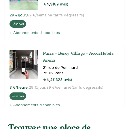
4,3
(89 avis)
29 €
/jour
,
89 €/semaine
(tarifs dégressifs)
Réserver
+ Abonnements disponibles
Paris - Bercy Village - AccorHotels
Arena
21 rue de Pommard
75012
Paris
4,4
(1323 avis)
3 €
/heure
,
29 €/jour,
89 €/semaine
(tarifs dégressifs)
Réserver
+ Abonnements disponibles
Trouver une place de
Paris - Charenton - Cimetière de