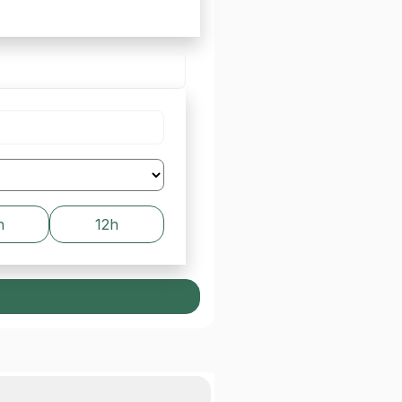
h
12h