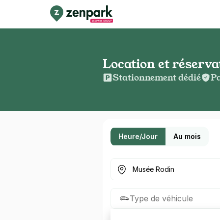
Location et réserv
Stationnement dédié
Pa
Heure/Jour
Au mois
Où cherchez-vous un parkin
Type de véhicule