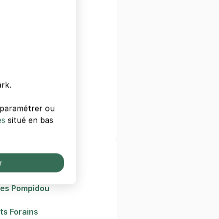
e
ourg
tionale
rk.
ph Bouvard
s paramétrer ou
ide
es
situé en bas
 France
ées de Paris
r
Monde Arabe
ges Pompidou
ts Forains