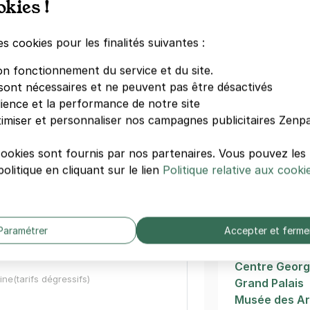
okies !
Duroc
tal Necker - Pasteur
École Militair
es cookies pour les finalités suivantes :
La Tour Maub
on fonctionnement du service et du site.
Invalides
s)
sont nécessaires et ne peuvent pas être désactivés
Invalides
dience et la performance de notre site
Assemblée Na
ine
(tarifs dégressifs)
imiser et personnaliser nos campagnes publicitaires Zenpa
Avenue Jose
Varenne
cookies sont fournis par nos partenaires. Vous pouvez le
Hôtel Le Plac
olitique en cliquant sur le lien
Politique relative aux cooki
Quai Anatole
e Montparnasse - CCI
Autres mus
e Bourdelle
Paramétrer
Accepter et ferme
Institut du 
is)
Centre Geor
ine
(tarifs dégressifs)
Grand Palais
Musée des Ar