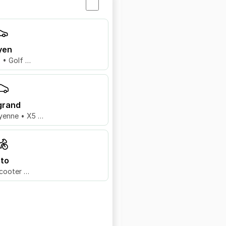
yen
8 • Golf …
grand
yenne • X5 …
to
cooter …