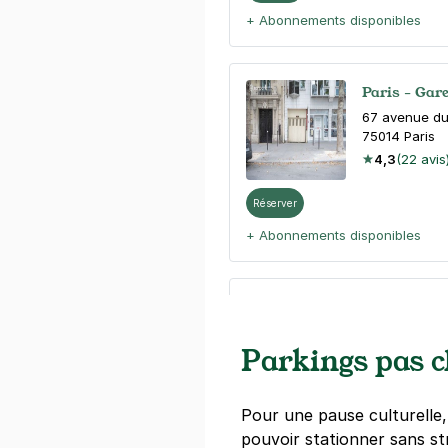
+ Abonnements disponibles
Paris - Gar
67 avenue du
75014
Paris
4,3
(22 avis
Réserver
+ Abonnements disponibles
Paris - Sai
4 rue des Gr
Parkings pas 
75006
Paris
4,6
(274 avi
4 €
/heure
,
41 €/jour,
132 €/sema
Pour une pause culturelle, 
pouvoir stationner sans st
Réserver