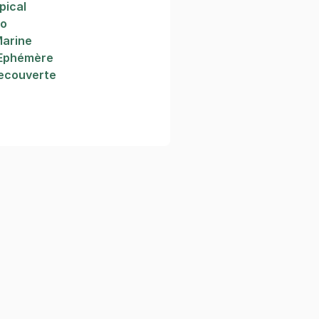
pical
so
Marine
 Ephémère
Decouverte