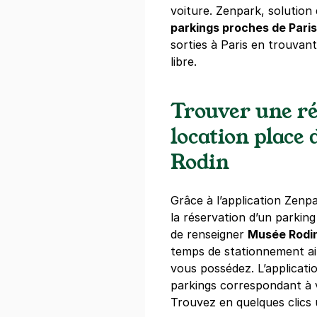
voiture. Zenpark, solution
+ Abonnements disponibles
parkings proches de Pari
sorties à Paris en trouvan
libre.
Paris - Por
41 rue Henri
Trouver une ré
75005
Paris
4,4
(152 avi
location place
4 €
/heure
,
35 €/jour,
108 €/sema
Rodin
Réserver
+ Abonnements disponibles
Grâce à l’application Zenpa
la réservation d’un parking 
de renseigner
Musée Rodi
temps de stationnement ain
vous possédez. L’applicati
parkings correspondant à 
Trouvez en quelques clics