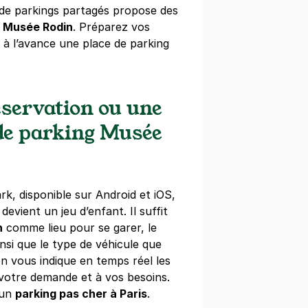
 de parkings partagés propose des
s Musée Rodin
. Préparez vos
t à l’avance une place de parking
t Royal - Jardin du Luxembourg
 Barbusse
servation ou une
s)
 de parking Musée
ine
(tarifs dégressifs)
rk, disponible sur Android et iOS,
devient un jeu d’enfant. Il suffit
n
comme lieu pour se garer, le
si que le type de véhicule que
on vous indique en temps réel les
votre demande et à vos besoins.
 un
parking pas cher à Paris
.