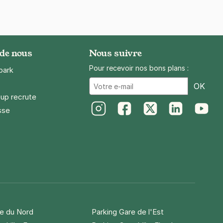
 de nous
Nous suivre
Pour recevoir nos bons plans :
park
Ema
OK
up recrute
sse
Instagram
Facebook
Twitter
LinkedIn
Youtube
re du Nord
Parking Gare de l'Est