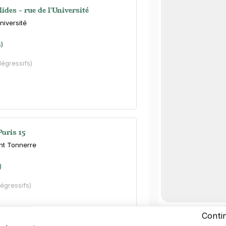
lides - rue de l'Université
niversité
s)
dégressifs)
Paris 15
ont Tonnerre
)
dégressifs)
Conti
Autre lieux 