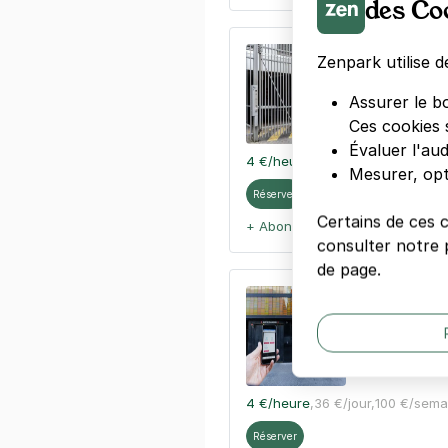
des Co
Paris - Hôpi
Zenpark utilise d
6 rue Dulac
Assurer le b
75015
Paris
4,3
(825 avi
Ces cookies 
Évaluer l'au
4 €
/heure
,
36 €/jour,
100 €/sema
Mesurer, opt
Réserver
Certains de ces 
+ Abonnements disponibles
consulter notre p
de page.
Paris - Gar
19 rue Antoin
75015
Paris
4,7
(3898 av
4 €
/heure
,
36 €/jour,
100 €/sema
Réserver