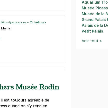
Aquarium Tro
Musée Picas
Musée de la 
Grand Palais
e Montparnasse - Citadines
Palais de la 
 Maine
Petit Palais
)
Voir tout >
nt-Germain-des-Prés - Citadines
ands Augustins
chers Musée Rodin
s)
ine
(tarifs dégressifs)
il est toujours agréable de
ress quand on s’y rend en