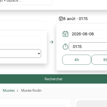
go • biplace …
8 août · 01:15
4h
8
Rechercher
Musées
Musée Rodin