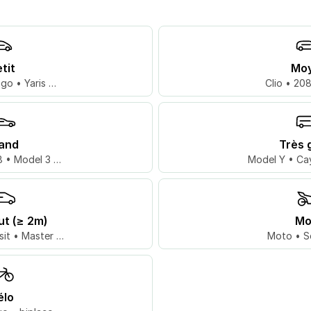
tit
Mo
go • Yaris …
Clio • 20
and
Très 
 • Model 3 …
Model Y • Ca
ut (≥ 2m)
Mo
sit • Master …
Moto • S
élo