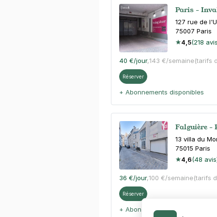
Paris - Inva
127 rue de l'U
75007
Paris
4,5
(218 avi
40 €
/jour
,
143 €/semaine
(tarifs 
Réserver
+ Abonnements disponibles
Falguière - 
13 villa du M
75015
Paris
4,6
(48 avis
36 €
/jour
,
100 €/semaine
(tarifs 
Réserver
+ Abonnements disponibles