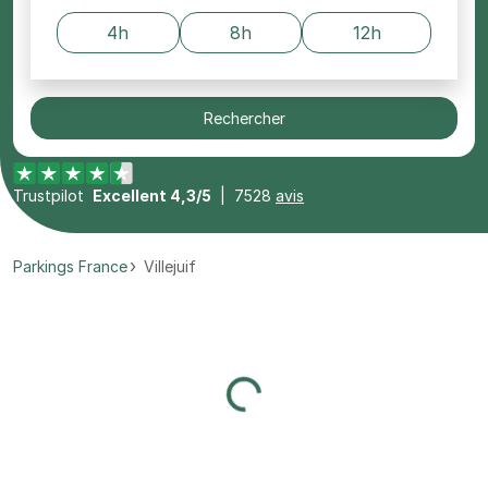
4h
8h
12h
Rechercher
Trustpilot
Excellent 4,3/5
|
7528
avis
Parkings France
Villejuif