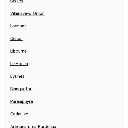
Bègles
Villenave-d'Ornon
Lormont
Cenon
Libourne
Le Haillan
Eysines
Blanquefort
Parempuyre
Cadaujac
Artigues-près-Bordeaux