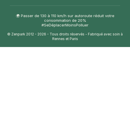
🌍 Passer de 130 à 110 km/h sur autoroute réduit votre
consommation de 20%
#SeDéplacerMoinsPolluer
© Zenpark 2012 - 2026 - Tous droits réservés - Fabriqué avec soin à
Rennes et Paris