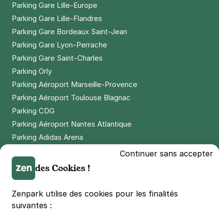
Parking Gare Lille-Europe
Parking Gare Lille-Flandres
Parking Gare Bordeaux Saint-Jean
Parking Gare Lyon-Perrache
Parking Gare Saint-Charles
Parking Orly
Parking Aéroport Marseille-Provence
Parking Aéroport Toulouse Blagnac
Parking CDG
Parking Aéroport Nantes Atlantique
Parking Adidas Arena
Parking Parc des Princes
Continuer sans accepter
Parking LDLC Arena
des Cookies !
Parking Stade Pierre Mauroy
Parking Groupama Stadium
Zenpark utilise des cookies pour les finalités
Parking Vélodrome
suivantes :
Parking Stade de France