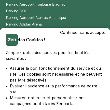
Parking Aéroport Toulouse Blagnac
Parking CDG
Parking Aéroport Nantes Atlantique
Parking Adidas Arena
Parking Parc des Princes
Continuer sans accepter
Parking LDLC Arena
des Cookies !
Parking Stade Pierre Mauroy
Parking Groupama Stadium
Zenpark utilise des cookies pour les finalités
Parking Vélodrome
suivantes :
Parking Stade de France
Assurer le bon fonctionnement du service et du
Parking Bercy
site.
Ces cookies sont nécessaires et ne peuvent
Parking La Défense Arena
pas être désactivés
Parking Les 4 temps
Évaluer l'audience et la performance de notre
Parking Nation
site
Parking Porte de Versailles
Mesurer, optimiser et personnaliser nos
campagnes publicitaires Zenpark.
Parking Lille Grand Palais