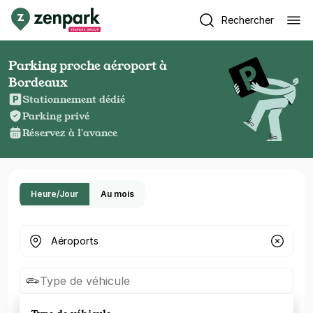
Rechercher
Parking proche aéroport à
Bordeaux
Stationnement dédié
Parking privé
Réservez à l'avance
Heure/Jour
Au mois
Où cherchez-vous un parking ?
Type de véhicule