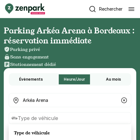
Rechercher
Parking Arkéa Arena à Bordeaux :
réservation immédiate
Parking privé
Sans engagement
Stationnement dédié
Évènements
Heure/Jour
Au mois
Où cherchez-vous un parking ?
Type de véhicule
Type de véhicule