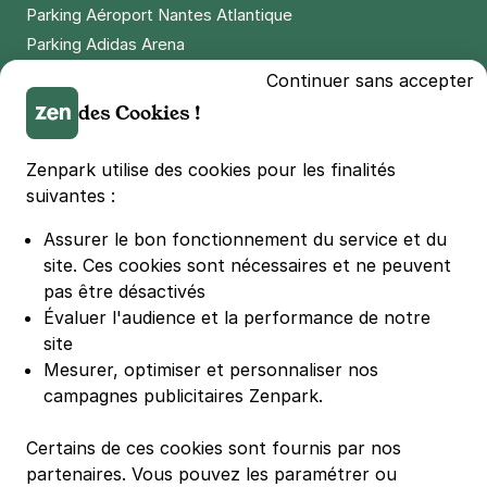
Parking Aéroport Nantes Atlantique
Parking Adidas Arena
Parking Parc des Princes
Continuer sans accepter
Parking LDLC Arena
des Cookies !
Parking Stade Pierre Mauroy
Parking Groupama Stadium
Zenpark utilise des cookies pour les finalités
Parking Vélodrome
suivantes :
Parking Stade de France
Assurer le bon fonctionnement du service et du
Parking Bercy
site.
Ces cookies sont nécessaires et ne peuvent
Parking La Défense Arena
pas être désactivés
Parking Les 4 temps
Évaluer l'audience et la performance de notre
Parking Nation
site
Parking Porte de Versailles
Mesurer, optimiser et personnaliser nos
campagnes publicitaires Zenpark.
Parking Lille Grand Palais
Parking Euralille
Certains de ces cookies sont fournis par nos
Parking Casino Barrière Lille
partenaires. Vous pouvez les paramétrer ou