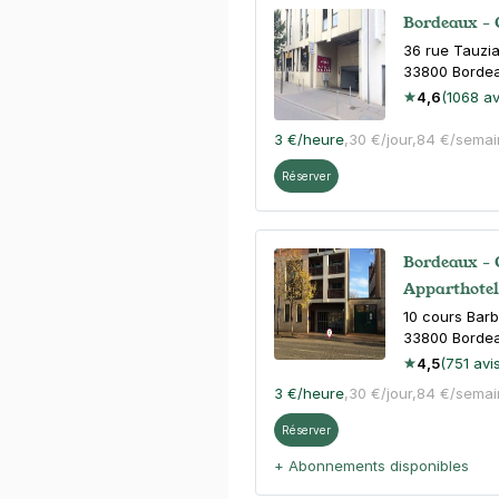
Bordeaux - 
36 rue Tauzi
33800
Borde
4,6
(1068 av
3 €
/heure
,
30 €/jour,
84 €/semai
Réserver
Bordeaux - 
Apparthotel
10 cours Bar
33800
Borde
4,5
(751 avi
3 €
/heure
,
30 €/jour,
84 €/semai
Réserver
+ Abonnements disponibles