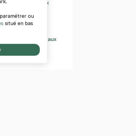
rk.
ositions de Bordeaux
ques
s paramétrer ou
Bourse
es
situé en bas
Bourse de Bordeaux
aint-André de Bordeaux
r