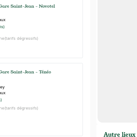
Gare Saint-Jean - Novotel
a
aux
is)
ne
(tarifs dégressifs)
Gare Saint-Jean - Ténéo
bey
aux
s)
ne
(tarifs dégressifs)
Autre lieux