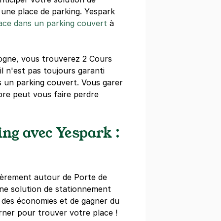
 une place de parking. Yespark
ace dans un parking couvert
à
ogne, vous trouverez 2 Cours
Saint-André - Palais de Justice
il n'est pas toujours garanti
 Bonnier
s un parking couvert. Vous garer
aux
ibre peut vous faire perdre
)
ne
(tarifs dégressifs)
ng avec Yespark :
lièrement autour de Porte de
are de Bordeaux Saint-Jean - Green
ne solution de stationnement
r des économies et de gagner du
es Domercq
rner pour trouver votre place !
aux