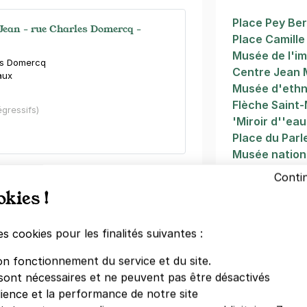
Place Pey Be
Jean - rue Charles Domercq -
Place Camille 
Musée de l'im
es Domercq
Centre Jean 
aux
Musée d'ethn
)
Flèche Saint-
égressifs)
'Miroir d''eau
Place du Par
Musée nation
Place de la B
Conti
Gare Saint-Jean - Eglise du Sacré-
okies !
Autres lieu
he pichon
aux
es cookies pour les finalités suivantes :
Bordeaux
on fonctionnement du service et du site.
Bordeaux cen
ne
(tarifs dégressifs)
sont nécessaires et ne peuvent pas être désactivés
Marché des 
dience et la performance de notre site
Porte de Bou