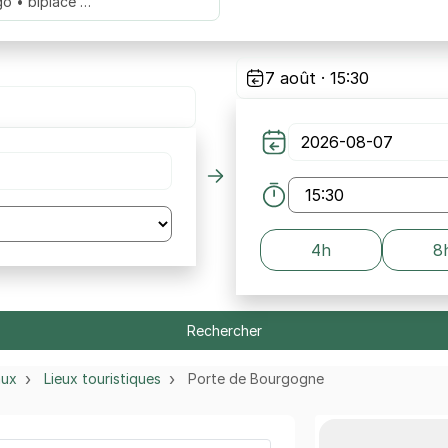
go • biplace …
7 août · 15:30
4h
8
Rechercher
aux
Lieux touristiques
Porte de Bourgogne