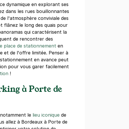
ce dynamique en explorant ses
ez dans les rues bouillonnantes
 de l'atmosphère conviviale des
ercial Mériadeck - rue Claude
t flânez le long des quais pour
ordeaux
panoramas qui caractérisent la
réquent de rencontrer des
e Bonnier
aux
e place de stationnement
en
)
 et de l'offre limitée. Penser à
ne
(tarifs dégressifs)
e stationnement en avance peut
ion pour vous garer facilement
tion
!
king à Porte de
ffaires Bordeaux Yser
zets
aux
ut notamment le
lieu iconique
de
)
us allez à Bordeaux à Porte de
nticiper votre solution de
ne
(tarifs dégressifs)