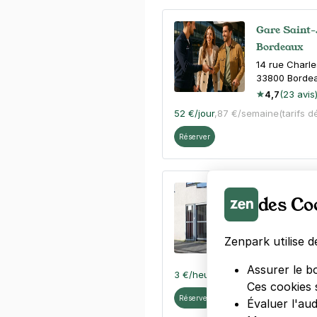
Gare Saint-
Bordeaux
14 rue Charl
33800
Borde
4,7
(23 avis
52 €
/jour
,
87 €/semaine
(tarifs d
Réserver
Bordeaux - 
des Co
Coeur
10 rue lamot
33000
Borde
Zenpark utilise d
4,4
(61 avis)
Assurer le b
3 €
/heure
,
30 €/jour,
84 €/semai
Ces cookies 
Réserver
Évaluer l'au