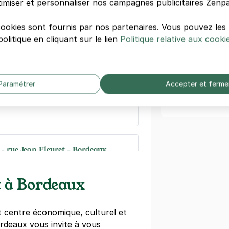
imiser et personnaliser nos campagnes publicitaires Zenpa
Parc des Exp
Quai des mar
cookies sont fournis par nos partenaires. Vous pouvez le
Palais de la 
olitique en cliquant sur le lien
Henri Dunant - La Bastide
Politique relative aux cooki
Palais de la 
 Dunant
Palais Gallien
aux
Cathédrale S
Porte Cailhau
Paramétrer
Accepter et ferme
Voir tout >
 - rue Jean Fleuret - Bordeaux
leuret
aux
 à Bordeaux
s)
ne
(tarifs dégressifs)
 centre économique, culturel et
ordeaux vous invite à vous