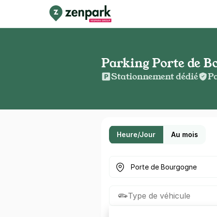
Parking Porte de Bo
Stationnement dédié
Pa
Heure/Jour
Au mois
Où cherchez-vous un parkin
Type de véhicule