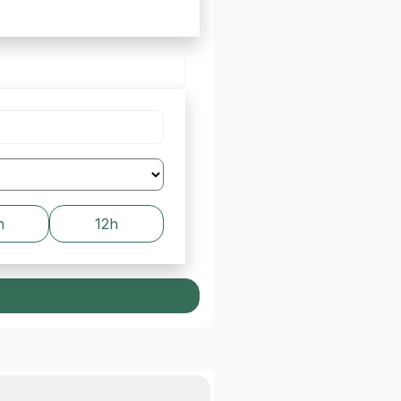
h
12h