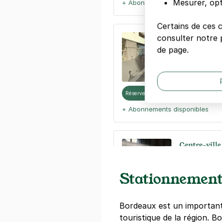
Mesurer, opt
+ Abonnements disponibles
Certains de ces 
consulter notre p
Bordeaux - 
de page.
108 rue Henri
33000
Borde
4,4
(7 avis)
Réserver
+ Abonnements disponibles
Centre-ville
25 rue Jean F
33000
Borde
Stationnement
4,4
(308 avi
2 €
/heure
,
17 €/jour,
73 €/semai
Bordeaux est un important
Réserver
touristique de la région. B