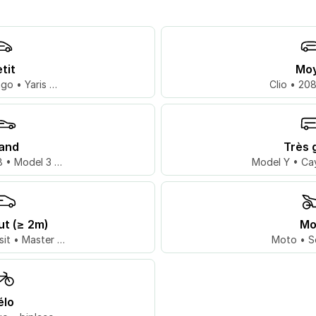
tit
Mo
go • Yaris …
Clio • 20
and
Très 
 • Model 3 …
Model Y • Ca
ut (≥ 2m)
Mo
sit • Master …
Moto • S
élo