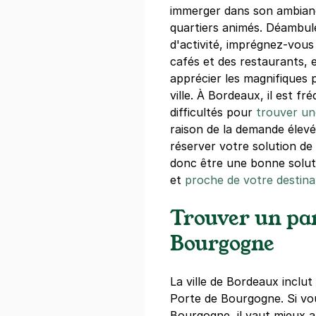
immerger dans son ambian
+ Abonnements disponibles
quartiers animés. Déambul
d'activité, imprégnez-vous
Centre comm
cafés et des restaurants, e
Bonnier - B
apprécier les magnifiques 
ville. À Bordeaux, il est f
14 rue Claud
33000
Borde
difficultés pour
trouver un
4,3
(30 avis
raison de la demande élevée
2 €
/heure
,
17 €/jour,
73 €/semai
réserver votre solution d
donc être une bonne solut
Réserver
et
proche de votre destina
+ Abonnements disponibles
Trouver un par
Bourgogne
Séjours & A
23 rue de Bre
33800
Borde
La ville de Bordeaux incl
4,6
(30 avis
Porte de Bourgogne. Si vo
Bourgogne, il vaut mieux a
3 €
/heure
,
21 €/jour,
48 €/semai