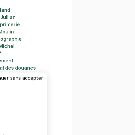
rland
Jullian
primerie
Moulin
ographie
Michel
'
lement
al des douanes
ourse
nuer sans accepter
x iconiques de
tre
Capucins
rgogne