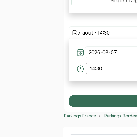
Simple • car
7 août · 14:30
Parkings France
Parkings Borde