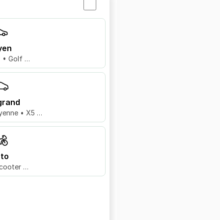
yen
8 • Golf …
grand
yenne • X5 …
to
cooter …