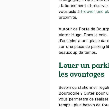
stationnement et réserver
Réserver
vous aide à
trouver une pl
+ Abonnements disponibles
proximité.
Autour de Porte de Bourg
Bordeaux - 
Victor Hugo. Dans le coin, 
2 rue Claude
d'accéder à une place dan
33000
Borde
sur une place de parking l
4,4
(116 avis
beaucoup de temps.
2 €
/heure
,
17 €/jour,
73 €/semai
Louer un parki
Réserver
les avantages
+ Abonnements disponibles
Besoin de stationner régu
Voiturier G
Bourgogne ? Opter pour u
Valet
vous permettra de réalise
14 rue Charl
temps : plus besoin de tou
33800
Borde