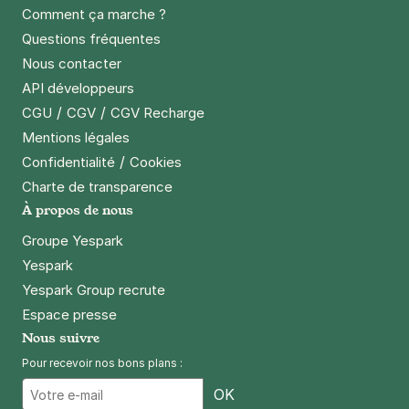
287 rue de Belleville
Comment ça marche ?
75019
Paris
Questions fréquentes
4,2
(12 avis)
Nous contacter
20 €
/jour
,
65 €/semaine
(tarifs dégressifs)
API développeurs
Réserver
/
/
CGU
CGV
CGV Recharge
+ Abonnements disponibles
Mentions légales
/
Confidentialité
Cookies
Charte de transparence
Paris - Ménilmontant - Pelleport
À propos de nous
89/91 rue Pelleport
75020
Paris
Groupe Yespark
4,0
(9 avis)
Yespark
Yespark Group recrute
Réserver
Espace presse
+ Abonnements disponibles
Nous suivre
Pour recevoir nos bons plans :
Email
Paris - place des Fêtes - Télégraphe
OK