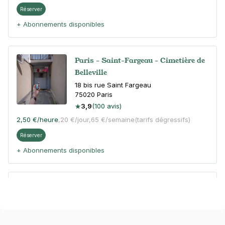
Réserver
+ Abonnements disponibles
Paris - Saint-Fargeau - Cimetière de
Belleville
18 bis rue Saint Fargeau
75020
Paris
3,9
(100 avis)
2,50 €
/heure
,
20 €/jour,
65 €/semaine
(tarifs dégressifs)
Réserver
+ Abonnements disponibles
Paris - Porte des Lilas - Télégraphe
99 rue Haxo
75020
Paris
4,4
(209 avis)