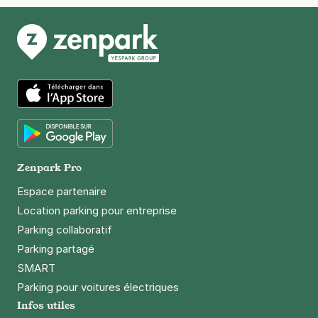
2,50 €
/heure
,
20 €/jour,
65 €/semaine
(tarifs dégressifs)
Réserver
+ Abonnements disponibles
Paris - Bibliothèque Oscar Wilde -
App Store
Télégraphe
158 rue Pelleport
Google Play
75020
Paris
Zenpark Pro
4,3
(268 avis)
Espace partenaire
2,50 €
/heure
,
20 €/jour,
65 €/semaine
(tarifs dégressifs)
Location parking pour entreprise
Réserver
Parking collaboratif
+ Abonnements disponibles
Parking partagé
SMART
Parking pour voitures électriques
Métro Télégraphe - 287 rue de
Infos utiles
Belleville - Paris 19