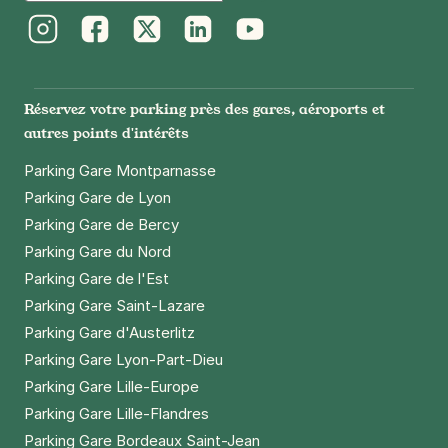
8 rue Compans
75019
Paris
Instagram
Facebook
Twitter
LinkedIn
Youtube
Réserver
Réservez votre parking près des gares, aéroports et
+ Abonnements disponibles
autres points d'intérêts
Parking Gare Montparnasse
Les Lilas - Les Bruyères - Mairie des
Parking Gare de Lyon
Lilas
Parking Gare de Bercy
78 avenue Pasteur
Parking Gare du Nord
93260
Les Lilas
Parking Gare de l'Est
4,2
(5 avis)
Parking Gare Saint-Lazare
1,50 €
/heure
,
16 €/jour,
60 €/semaine
(tarifs dégressifs)
Parking Gare d'Austerlitz
Réserver
Parking Gare Lyon-Part-Dieu
+ Abonnements disponibles
Parking Gare Lille-Europe
Parking Gare Lille-Flandres
Paris - Père Lachaise - Gambetta
Parking Gare Bordeaux Saint-Jean