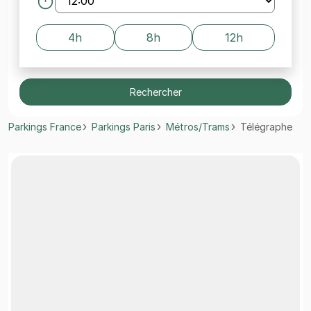
4h
8h
12h
Rechercher
Parkings France
Parkings Paris
Métros/Trams
Télégraphe