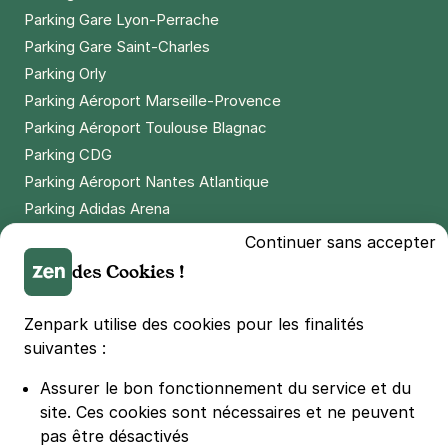
73 avenue Gambetta
Parking Gare Lyon-Perrache
75020
Paris
Parking Gare Saint-Charles
4,4
(50 avis)
Parking Orly
2,50 €
/heure
,
20 €/jour,
65 €/semaine
(tarifs dégressifs)
Parking Aéroport Marseille-Provence
Parking Aéroport Toulouse Blagnac
Réserver
Parking CDG
+ Abonnements disponibles
Parking Aéroport Nantes Atlantique
Parking Adidas Arena
Paris - Père Lachaise - Duris
Parking Parc des Princes
Continuer sans accepter
21 rue Duris
Parking LDLC Arena
des Cookies !
75020
Paris
Parking Stade Pierre Mauroy
4,6
(1346 avis)
Parking Groupama Stadium
Zenpark utilise des cookies pour les finalités
3,50 €
/heure
,
25 €/jour,
89 €/semaine
(tarifs dégressifs)
Parking Vélodrome
suivantes :
Réserver
Parking Stade de France
Assurer le bon fonctionnement du service et du
+ Abonnements disponibles
Parking Bercy
site.
Ces cookies sont nécessaires et ne peuvent
Parking La Défense Arena
pas être désactivés