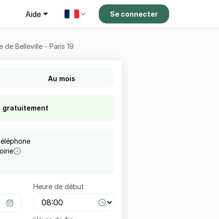
g
Aide
Se connecter
de Belleville - Paris 19
Au mois
s gratuitement
téléphone
irie
Heure de début