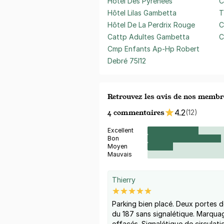
Hôtel Des Pyrénées
C
Hôtel Lilas Gambetta
T
Hôtel De La Perdrix Rouge
C
Cattp Adultes Gambetta
C
Cmp Enfants Ap-Hp Robert
Debré 75I12
Retrouvez les avis de nos membr
4 commentaires
4.2
(12)
Excellent
Bon
Moyen
Mauvais
Thierry
Parking bien placé. Deux portes d
du 187 sans signalétique. Marqua
effacés. Signalétique de circulatio