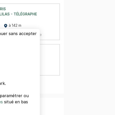
RIS
LILAS - TÉLÉGRAPHE
à 142 m
nuer sans accepter
,
20 €/jour,
65 €/semaine
RIS
ROMAINVILLE - PARIS
mainville
à 184 m
rk.
oir plus
s paramétrer ou
es
situé en bas
nfiance