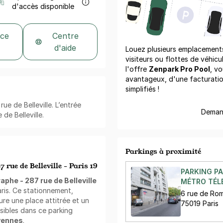
d'accès disponible
 ce
Centre
d'aide
Louez plusieurs emplacements 
visiteurs ou flottes de véhicu
l'offre
Zenpark Pro Pool
, vo
avantageux, d'une facturati
simplifiés !
ue de Belleville. L’entrée
Demand
de Belleville.
Parkings à proximité
 rue de Belleville - Paris 19
PARKING PA
aphe - 287 rue de Belleville
MÉTRO TÉLÉ
aris. Ce stationnement,
6 rue de Rom
ure une place attitrée et un
75019 Paris
ssibles dans ce parking
yennes
.