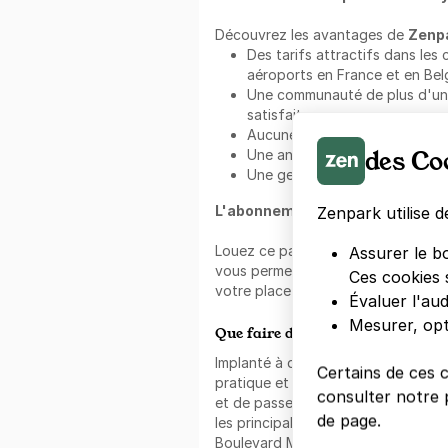
Découvrez les avantages de
Zenp
Des tarifs attractifs dans les 
aéroports en France et en Belg
Une communauté de plus d'un mi
satisfaits ;
Aucune commission sur la rése
des Co
Une annulation gratuite et flex
Une gestion facile et rapide vi
L'abonnement au mois Zenpark 
Zenpark utilise d
Louez ce parking avec un abonnem
Assurer le b
vous permet de louer votre place s
Ces cookies 
votre place et profitez d'un statio
Évaluer l'au
Mesurer, opt
Que faire dans les alentours ?
Implanté à deux pas de
, ce parkin
Certains de ces 
pratique et rapide. Ces lieux vous
consulter notre p
et de passer un bon moment, seul(
de page.
les principales voies traversant c
Boulevard Mortier, boulevard Séruri