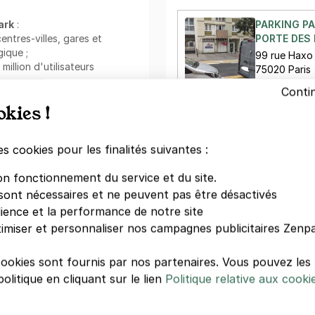
ark
:
PARKING PA
centres-villes, gares et
PORTE DES 
ique ;
99 rue Haxo
llion d'utilisateurs
75020 Paris
Conti
rvation ;
2,50 €/heure
okies !
ible ;
a l'application mobile.
PARKING PA
:
es cookies pour les finalités suivantes :
76 RUE DE 
76 rue de Ro
ent au mois. Cette formule
on fonctionnement du service et du site.
75020 Paris
ur le long terme. Réservez
sont nécessaires et ne peuvent pas être désactivés
nnement serein, sans surcoût.
dience et la performance de notre site
imiser et personnaliser nos campagnes publicitaires Zenpa
V
g Zenpark y offre un accès
cookies sont fournis par nos partenaires. Vous pouvez le
 permettront de vous détendre
olitique en cliquant sur le lien
Politique relative aux cooki
e) ou accompagné(e). Parmi
Votre paiement en toute co
ette zone, on compte
Paiement sécurisé
er et boulevard d'Algérie.