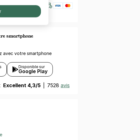
r
otre smartphone
ez avec votre smartphone
s
Disponible sur
Google Play
t
Excellent 4,3/5
|
7528
avis
e