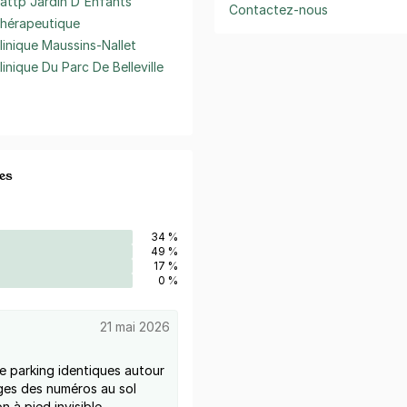
attp Jardin D'Enfants
Contactez-nous
hérapeutique
linique Maussins-Nallet
linique Du Parc De Belleville
es
34 %
49 %
17 %
0 %
21 mai 2026
e parking identiques autour
ges des numéros au sol
n à pied invisible.