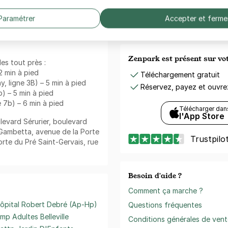
Sans frais de réservation
ité du parking
Annulation gratuite
Paramétrer
Accepter et ferme
(Sous conditions)
 Télégraphe - 287 rue de
Zenpark est présent sur v
es tout près :
2 min à pied
Téléchargement gratuit
, ligne 3B) – 5 min à pied
Réservez, payez et ouvr
b) – 5 min à pied
e 7b) – 6 min à pied
Télécharger dan
l'App Store
ulevard Sérurier, boulevard
e Gambetta, avenue de la Porte
Trustpilo
orte du Pré Saint-Gervais, rue
Besoin d'aide ?
Comment ça marche ?
ôpital Robert Debré (Ap-Hp)
Questions fréquentes
mp Adultes Belleville
Conditions générales de vent