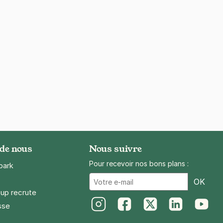
 de nous
Nous suivre
Pour recevoir nos bons plans :
park
Ema
OK
up recrute
sse
Instagram
Facebook
Twitter
LinkedIn
Youtube