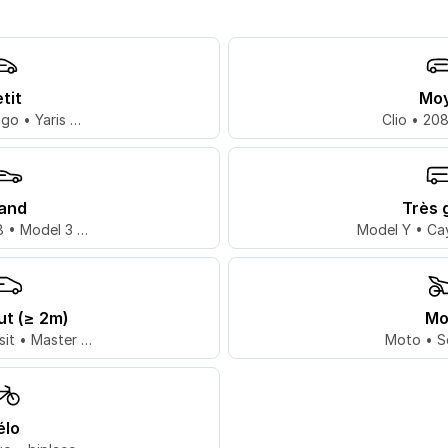
tit
Mo
go • Yaris …
Clio • 20
and
Très 
 • Model 3 …
Model Y • Ca
ut (≥ 2m)
Mo
sit • Master …
Moto • S
élo