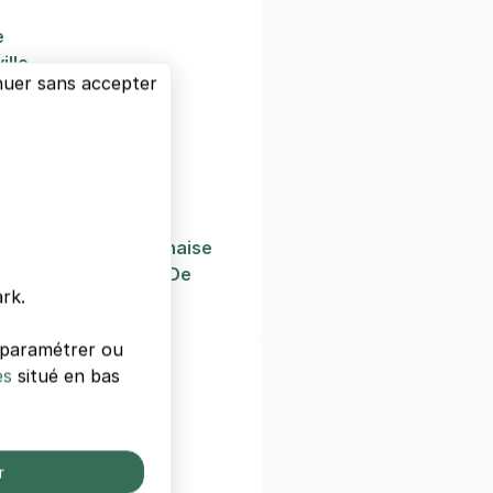
e
ille
nuer sans accepter
t
e
rie
nilmontant Père Lachaise
eure De Commerce, De
rk.
portation
s paramétrer ou
es
taux de Paris
situé en bas
t
o
r
isière