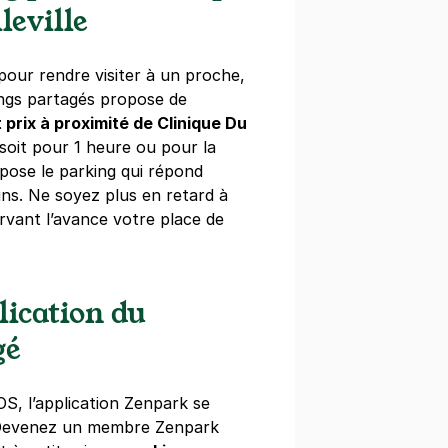
égressifs)
leville
our rendre visiter à un proche,
ings partagés propose de
t prix à proximité de Clinique Du
t - Paris 20
 soit pour 1 heure ou pour la
ronites
pose le parking qui répond
ns. Ne soyez plus en retard à
)
rvant l’avance votre place de
égressifs)
lication du
gé
 Lachaise - Duris
OS, l’application Zenpark se
 Devenez un membre Zenpark