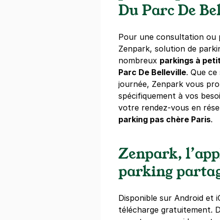
20 €
/jour
,
65 €/semaine
(tarifs d
Du Parc De Bel
Réserver
+ Abonnements disponibles
Pour une consultation ou p
Zenpark, solution de park
nombreux
parkings à peti
Ménilmontan
Parc De Belleville
. Que ce
16 rue des Ma
journée, Zenpark vous pro
75020
Paris
spécifiquement à vos besoi
4,5
(65 avis
votre rendez-vous en rése
parking pas chère Paris
.
25 €
/jour
,
89 €/semaine
(tarifs d
Réserver
Zenpark, l’app
+ Abonnements disponibles
parking parta
Paris - Père
Disponible sur Android et i
21 rue Duris
télécharge gratuitement.
75020
Paris