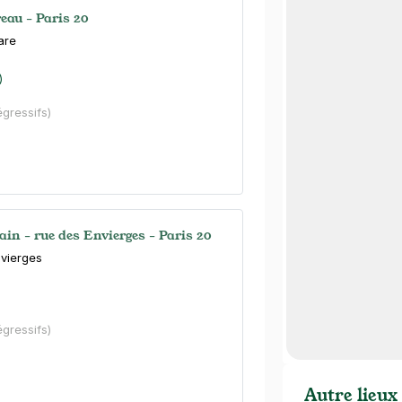
eau - Paris 20
are
)
égressifs)
in - rue des Envierges - Paris 20
nvierges
égressifs)
Autre lieux 