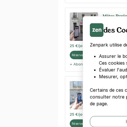
Métro Pyréné
43 rue Piat
des Co
75020
Paris
4,4
(106 avi
Zenpark utilise d
25 €
/jour
,
78 €/semaine
(tarifs d
Réserver
Assurer le b
Ces cookies 
+ Abonnements disponibles
Évaluer l'au
Mesurer, opt
Eglise Notr
Certains de ces 
67 rue des P
consulter notre p
75020
Paris
de page.
4,4
(32 avis
25 €
/jour
,
78 €/semaine
(tarifs d
Réserver