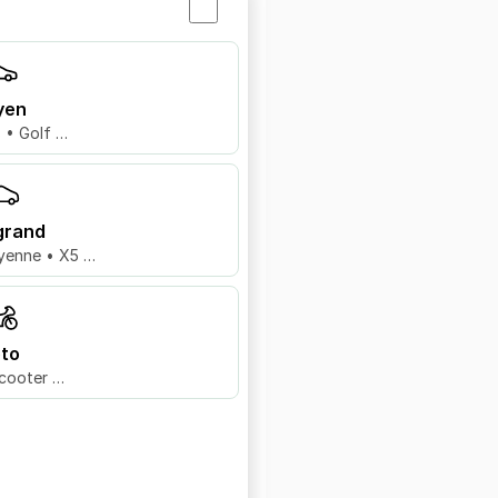
yen
8 • Golf …
grand
yenne • X5 …
to
cooter …