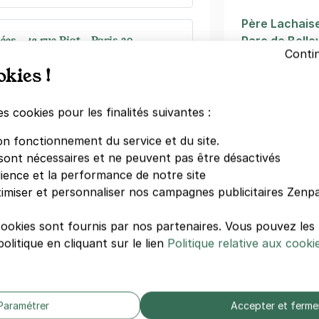
Père Lachais
es - 43 rue Piat - Paris 20
Parc de Bellev
Conti
Belleville
okies !
Ménilmontan
s)
La Bellevillois
La Maroquine
es cookies pour les finalités suivantes :
égressifs)
Pelleport
on fonctionnement du service et du site.
Jourdain
sont nécessaires et ne peuvent pas être désactivés
Ibis Paris Mé
dience et la performance de notre site
Ecole Supéri
imiser et personnaliser nos campagnes publicitaires Zenpa
Vente Et D'Ex
e-Dame-de-la-Croix - Paris 20
cookies sont fournis par nos partenaires. Vous pouvez le
anoyaux
olitique en cliquant sur le lien
Politique relative aux cooki
Autres hôpi
)
Hôpital Bicha
égressifs)
Clinique Arag
Paramétrer
Accepter et ferme
Hôpital Laribo