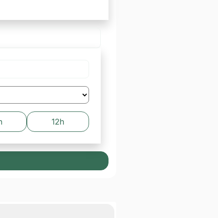
h
12h