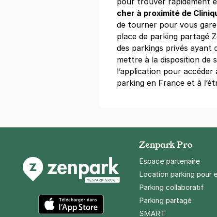
pour trouver rapidement et
4,6
(1346 av
cher à proximité de Cliniq
3,50 €
/heure
,
25 €/jour,
89 €/se
de tourner pour vous garer
place de parking partagé 
Réserver
des parkings privés ayant 
+ Abonnements disponibles
mettre à la disposition de
l’application pour accéder
parking en France et à l’ét
Paris - plac
8 rue Compa
75019
Paris
Réserver
Zenpark Pro
+ Abonnements disponibles
Espace partenaire
Location parking pour 
Parking collaboratif
Paris - Bib
Parking partagé
158 rue Pelle
75020
Paris
SMART