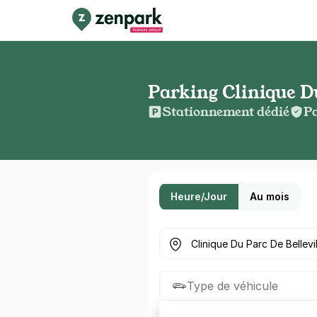
Parking Clinique Du
Stationnement dédié
Pa
Heure/Jour
Au mois
Où cherchez-vous un parkin
Type de véhicule