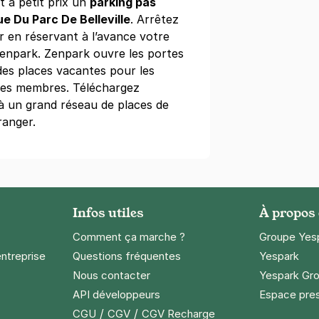
 à petit prix un
parking pas
is)
ue Du Parc De Belleville
. Arrêtez
maine
(tarifs dégressifs)
 en réservant à l’avance votre
Zenpark. Zenpark ouvre les portes
des places vacantes pour les
 ses membres. Téléchargez
 à un grand réseau de places de
ranger.
e des Fêtes - Télégraphe
ns
Infos utiles
À propos
Comment ça marche ?
Groupe Yes
entreprise
Questions fréquentes
Yespark
Nous contacter
Yespark Gro
liothèque Oscar Wilde - Télégraphe
API développeurs
Espace pre
port
/
/
CGU
CGV
CGV Recharge