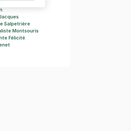
n
 Jacques
ie Salpetrière
aliste Montsouris
nte Félicité
venet