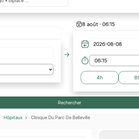
go • biplace …
8 août · 06:15
4h
8
Rechercher
Hôpitaux
Clinique Du Parc De Belleville