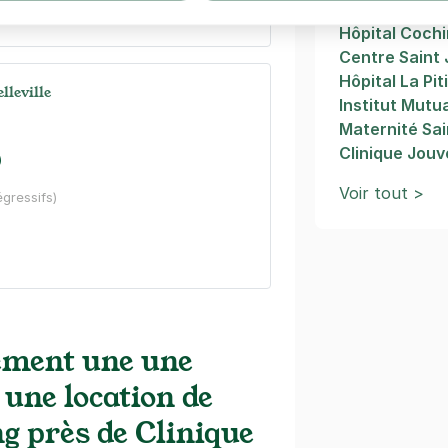
Institut Curie
Hôpital Cochi
Centre Saint
Hôpital La Pit
lleville
Institut Mutu
Maternité Sai
Clinique Jou
)
Voir tout >
égressifs)
rré de Baudouin - rue du Retrait -
ement une une
rait
 une location de
ng près de Clinique