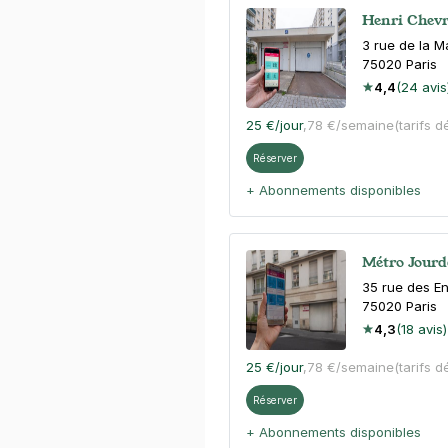
Henri Chevr
3 rue de la M
75020
Paris
4,4
(24 avis
25 €
/jour
,
78 €/semaine
(tarifs d
Réserver
+ Abonnements disponibles
Métro Jourda
35 rue des E
75020
Paris
4,3
(18 avis)
25 €
/jour
,
78 €/semaine
(tarifs d
Réserver
+ Abonnements disponibles