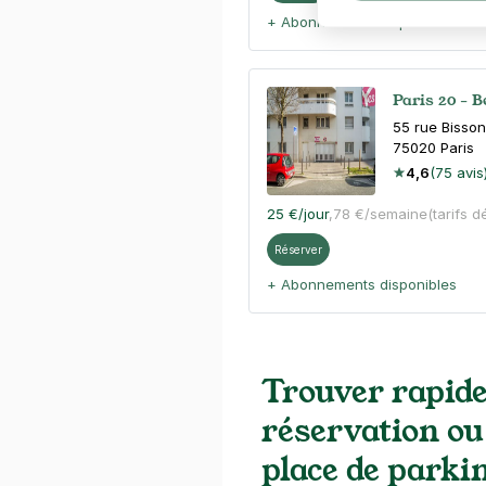
+ Abonnements disponibles
Paris 20 - Be
55 rue Bisson
75020
Paris
4,6
(75 avis
25 €
/jour
,
78 €/semaine
(tarifs d
Réserver
+ Abonnements disponibles
Jardin du Ca
Trouver rapid
Paris 20
25 rue du Ret
réservation ou
75020
Paris
place de parki
4,7
(11 avis)