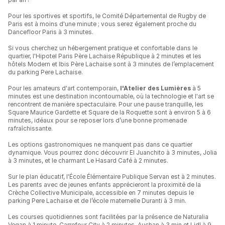
Pour les sportives et sportifs, le Comité Départemental de Rugby de
Paris est à moins d'une minute ; vous serez également proche du
Dancefloor Paris à 3 minutes.
Si vous cherchez un hébergement pratique et confortable dans le
quartier, l'Hipotel Paris Père Lachaise République à 2 minutes et les
hôtels Modern et Ibis Père Lachaise sont à 3 minutes de l’emplacement
du parking Pere Lachaise.
Pour les amateurs d'art contemporain,
l'Atelier des Lumières
à 5
minutes est une destination incontournable, où la technologie et l'art se
rencontrent de manière spectaculaire. Pour une pause tranquille, les
Square Maurice Gardette et Square de la Roquette sont à environ 5 à 6
minutes, idéaux pour se reposer lors d’une bonne promenade
rafraîchissante.
Les options gastronomiques ne manquent pas dans ce quartier
dynamique. Vous pourrez donc découvrir El Juanchito à 3 minutes, Jolia
à 3 minutes, et le charmant Le Hasard Café à 2 minutes.
Sur le plan éducatif, l'École Élémentaire Publique Servan est à 2 minutes.
Les parents avec de jeunes enfants apprécieront la proximité de la
Crèche Collective Municipale, accessible en 7 minutes depuis le
parking Pere Lachaise et de l’école maternelle Duranti à 3 min.
Les courses quotidiennes sont facilitées par la présence de Naturalia
Vegan à 1 minute, Carrefour City à 2 minutes, Auchan à 3 min et Lidl à 9