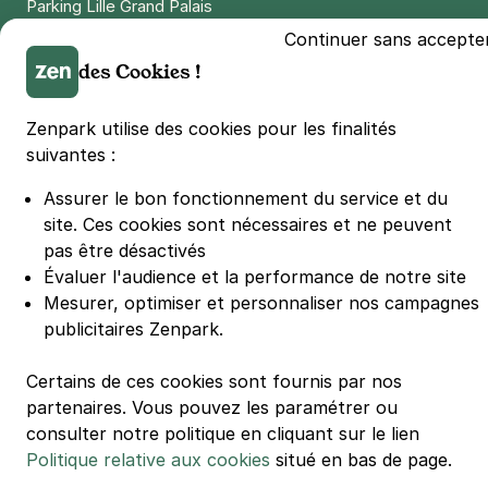
Parking Lille Grand Palais
Parking Euralille
Continuer sans accepte
Parking Casino Barrière Lille
des Cookies !
Zenpark utilise des cookies pour les finalités
🌍 Passer de 130 à 110 km/h sur autoroute réduit votre
suivantes :
consommation de 20%
#SeDéplacerMoinsPolluer
Assurer le bon fonctionnement du service et du
© Zenpark 2012 - 2026 - Tous droits réservés - Fabriqué avec soin à
site.
Ces cookies sont nécessaires et ne peuvent
Rennes et Paris
pas être désactivés
Évaluer l'audience et la performance de notre site
Mesurer, optimiser et personnaliser nos campagnes
publicitaires Zenpark.
Certains de ces cookies sont fournis par nos
partenaires. Vous pouvez les paramétrer ou
consulter notre politique en cliquant sur le lien
Politique relative aux cookies
situé en bas de page.