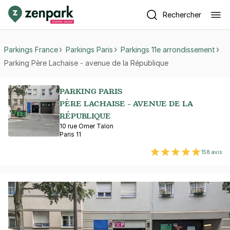
Rechercher
Parkings France
Parkings Paris
Parkings 11e arrondissement
Parking Père Lachaise - avenue de la République
PARKING PARIS
PÈRE LACHAISE - AVENUE DE LA
RÉPUBLIQUE
10 rue Omer Talon
Paris 11
158 avis