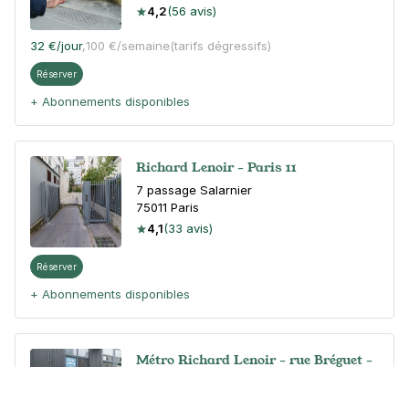
4,2
(56 avis)
32 €
/jour
,
100 €/semaine
(tarifs dégressifs)
Réserver
+ Abonnements disponibles
Richard Lenoir - Paris 11
7 passage Salarnier
75011
Paris
4,1
(33 avis)
Réserver
+ Abonnements disponibles
Métro Richard Lenoir - rue Bréguet -
Paris 11
12 rue Froment