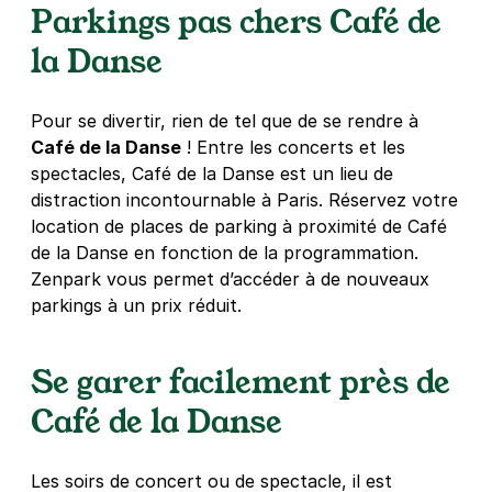
Parkings pas chers Café de
75011
Paris
4,5
(73 avis)
la Danse
4 €
/heure
,
32 €/jour,
100 €/semaine
(tarifs dégressifs)
Réserver
Pour se divertir, rien de tel que de se rendre à
+ Abonnements disponibles
Café de la Danse
! Entre les concerts et les
spectacles, Café de la Danse est un lieu de
distraction incontournable à Paris. Réservez votre
Paris - Bastille - Voltaire
location de places de parking à proximité de Café
3 Villa Marces
de la Danse en fonction de la programmation.
75011
Paris
Zenpark vous permet d’accéder à de nouveaux
4,2
(382 avis)
parkings à un prix réduit.
4 €
/heure
,
32 €/jour,
100 €/semaine
(tarifs dégressifs)
Réserver
Se garer facilement près de
+ Abonnements disponibles
Café de la Danse
Paris - Bastille - boulevard Bourdon
Les soirs de concert ou de spectacle, il est