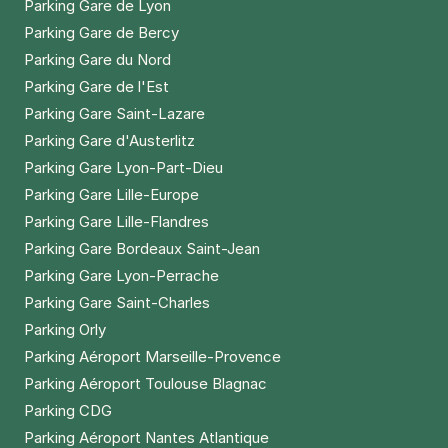
Parking Gare de Lyon
Paris - rue Saint Maur - avenue de la
Parking Gare de Bercy
République
Parking Gare du Nord
12bis Villa Gaudelet
Parking Gare de l'Est
75011
Paris
Parking Gare Saint-Lazare
4,6
(156 avis)
Parking Gare d'Austerlitz
3,50 €
/heure
,
25 €/jour,
89 €/semaine
(tarifs dégressifs)
Parking Gare Lyon-Part-Dieu
Réserver
Parking Gare Lille-Europe
+ Abonnements disponibles
Parking Gare Lille-Flandres
Parking Gare Bordeaux Saint-Jean
Paris - Institut du monde arabe -
Parking Gare Lyon-Perrache
Jussieu
Parking Gare Saint-Charles
1 rue des Fossés Saint-Bernard
Parking Orly
75005
Paris
Parking Aéroport Marseille-Provence
4,8
(685 avis)
Parking Aéroport Toulouse Blagnac
4 €
/heure
,
41 €/jour,
132 €/semaine
(tarifs dégressifs)
Parking CDG
Réserver
Parking Aéroport Nantes Atlantique