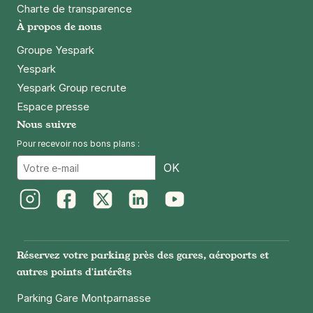
Charte de transparence
Paris - Gare de Lyon - Citadines
À propos de nous
18 rue Chaligny
75012
Paris
Groupe Yespark
4,3
(1292 avis)
Yespark
Yespark Group recrute
3 €
/heure
,
29 €/jour,
80 €/semaine
(tarifs dégressifs)
Espace presse
Réserver
Nous suivre
+ Abonnements disponibles
Pour recevoir nos bons plans :
Email
OK
Paris - Hôtel de Ville - Saint-Paul
6 rue de Moussy
75004
Paris
Instagram
Facebook
Twitter
LinkedIn
Youtube
4,2
(284 avis)
Réservez votre parking près des gares, aéroports et
4,50 €
/heure
,
39 €/jour,
110 €/semaine
(tarifs dégressifs)
autres points d'intérêts
Réserver
Parking Gare Montparnasse