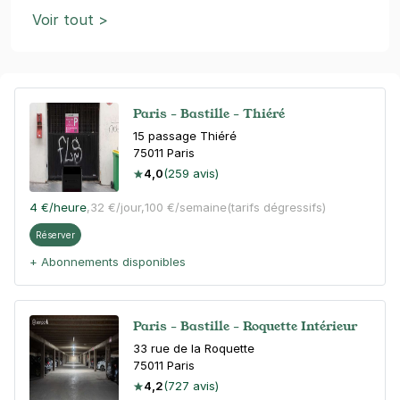
Voir tout >
Paris - Bastille - Thiéré
15 passage Thiéré
75011
Paris
4,0
(259 avis)
4 €
/heure
,
32 €/jour,
100 €/semaine
(tarifs dégressifs)
Réserver
+ Abonnements disponibles
Paris - Bastille - Roquette Intérieur
33 rue de la Roquette
75011
Paris
4,2
(727 avis)