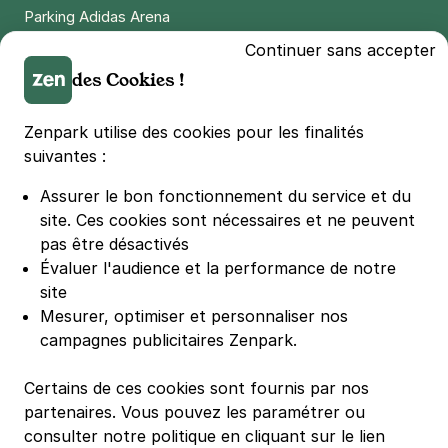
+ Abonnements disponibles
Parking Adidas Arena
Parking Parc des Princes
Continuer sans accepter
Parking LDLC Arena
des Cookies !
Parking Stade Pierre Mauroy
Parking Groupama Stadium
Zenpark utilise des cookies pour les finalités
Parking Vélodrome
suivantes :
Parking Stade de France
Assurer le bon fonctionnement du service et du
Parking Bercy
site.
Ces cookies sont nécessaires et ne peuvent
Parking La Défense Arena
pas être désactivés
Parking Les 4 temps
Évaluer l'audience et la performance de notre
Parking Nation
site
Parking Porte de Versailles
Mesurer, optimiser et personnaliser nos
campagnes publicitaires Zenpark.
Parking Lille Grand Palais
Parking Euralille
Certains de ces cookies sont fournis par nos
Parking Casino Barrière Lille
partenaires. Vous pouvez les paramétrer ou
consulter notre politique en cliquant sur le lien