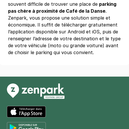
souvent difficile de trouver une place de
23 ter boulevard Bourdon
parking
75004
Paris
pas chère à proximité de Café de la Danse
.
4,3
(246 avis)
Zenpark, vous propose une solution simple et
économique. Il suffit de télécharger gratuitement
4 €
/heure
,
32 €/jour,
100 €/semaine
(tarifs dégressifs)
l’application disponible sur Android et iOS, puis de
Réserver
renseigner l’adresse de votre destination et le type
de votre véhicule (moto ou grande voiture) avant
de choisir le parking qui vous convient.
Paris - Gare de Lyon - SAEMES
26 rue de Chalon
75012
Paris
4,5
(339 avis)
6,16 €
/heure
,
49,28 €/jour,
165,76 €/semaine
(tarifs dégressifs)
Réserver
App Store
Paris - Père Lachaise - avenue de la