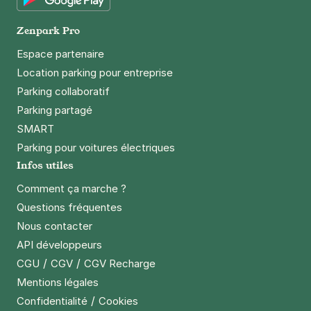
République
Google Play
10 rue Omer Talon
Zenpark Pro
75011
Paris
4,5
(158 avis)
Espace partenaire
3,50 €
/heure
,
25 €/jour,
89 €/semaine
(tarifs dégressifs)
Location parking pour entreprise
Parking collaboratif
Réserver
Parking partagé
+ Abonnements disponibles
SMART
Parking pour voitures électriques
Paris - Parmentier - Citadines
Infos utiles
7 bis rue Neuve Popincourt
Comment ça marche ?
75011
Paris
Questions fréquentes
4,2
(1012 avis)
Nous contacter
3,50 €
/heure
,
25 €/jour,
89 €/semaine
(tarifs dégressifs)
API développeurs
Réserver
/
/
CGU
CGV
CGV Recharge
+ Abonnements disponibles
Mentions légales
/
Confidentialité
Cookies