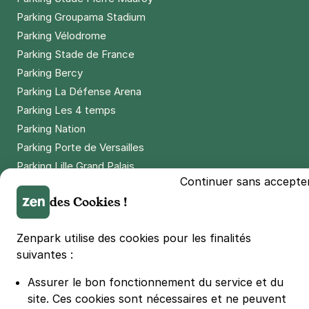
Parking Groupama Stadium
Parking Vélodrome
Parking Stade de France
Parking Bercy
Parking La Défense Arena
Parking Les 4 temps
Parking Nation
Parking Porte de Versailles
Parking Lille Grand Palais
Continuer sans accepte
Parking Euralille
des Cookies !
Parking Casino Barrière Lille
Zenpark utilise des cookies pour les finalités
🌍 Passer de 130 à 110 km/h sur autoroute réduit votre
suivantes :
consommation de 20%
#SeDéplacerMoinsPolluer
Assurer le bon fonctionnement du service et du
© Zenpark 2012 - 2026 - Tous droits réservés - Fabriqué avec soin à
site.
Ces cookies sont nécessaires et ne peuvent
Rennes et Paris