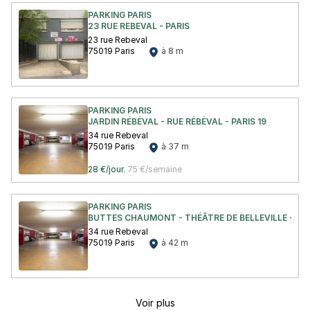
PARKING PARIS
23 RUE REBEVAL - PARIS
23 rue Rebeval
75019 Paris
à 8 m
PARKING PARIS
JARDIN RÉBÉVAL - RUE RÉBÉVAL - PARIS 19
34 rue Rebeval
75019 Paris
à 37 m
28 €/jour
,
75 €/semaine
PARKING PARIS
BUTTES CHAUMONT - THÉÂTRE DE BELLEVILLE - PAR
34 rue Rebeval
75019 Paris
à 42 m
Voir plus