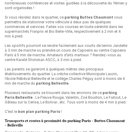
nombreuses conférences et visites guidées à la découverte du Yémen y
sont organisées !
Si vous résidez dans le quartier, ce
parking Buttes Chaumont
vous
permettra de stationner votre véhicule à deux pas de quelques
commerces et services. Faites vos courses en toute sérénité dans les
supermarchés Franprix et Bio Belle-Ville, respectivement à 2 min et 4
min à pied.
Les sportifs pourront se rendre facilement aux courts de tennis Jandelle
à 3 min de marche ou prendre un cours de Capoeira au centre Capoeira
Paris à 5 min de marche. Amateurs d’arts martiaux ? Rendez-vous au
centre Karaté Shotokan ASCC, à 3 min à pied.
Les parents se gareront à quelques mètres des principaux
établissements du quartier. La crèche collective Municipale Lauzin,
l’école Rébéval Belleville et le collège Charles Péguy sont à moins de 4
min de marche du
parking Belleville
.
Plusieurs restaurants se trouvent dans les environs de ce
parking
Paris Belleville
: Le Fleuve Rouge, Valentin, Zoé Bouillon, Le Faitout, Le
Gâteau sur la Cerise, Le Bolivar...etc. Tous sont à moins de 4 min à pied.
C’est le
bon plan parking Paris
!
Transports et routes à proximité du parking Paris - Buttes Chaumont
- Belleville