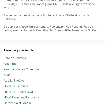
Transports : Botzaris - Buttes Chaumont (Bus 26, 71), Julien Lacroix
(Bus 20, 71), Buttes Chaumont (ligne M7B), Belleville (ligne M2, ligne
M11).
Facilement accessible par le Boulevard de la Villette et la rue de
Belleville.
Le quartier : Place Marcel Achard, Rue Lauzin, Rue Rebeval, Rue de
l’Atlas, Avenue Simon Bolivar, Rue des Dunes, Allée Pernette du Guillet.
Lieux à proximité
Parc de Belleville
Alhambra
Parc des Buttes Chaumont
Atlas
Apollo Théâtre
Hôtel Le Laumière
Hôtel Le Robinet D'Or
Hôtel Eurostars Panorama
Garden Saint-Martin