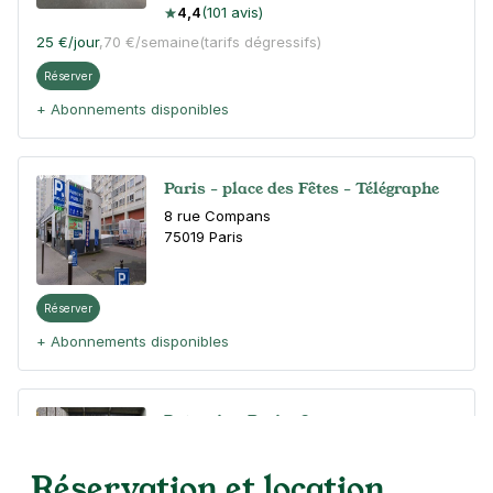
4,4
(101 avis)
25 €
/jour
,
70 €/semaine
(tarifs dégressifs)
Réserver
+ Abonnements disponibles
Paris - place des Fêtes - Télégraphe
8 rue Compans
75019
Paris
Réserver
+ Abonnements disponibles
Botzaris - Paris 19
64 rue Compans
75019
Paris
Réservation et location