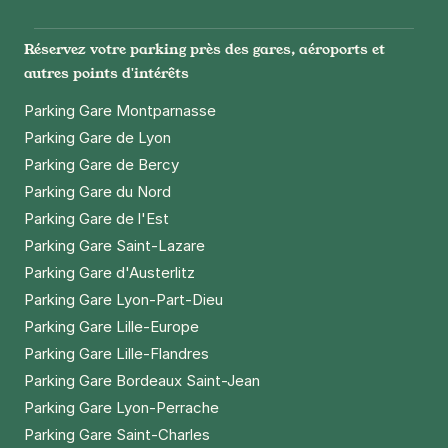
Paris - Père Lachaise - Duris
Réservez votre parking près des gares, aéroports et
21 rue Duris
autres points d'intérêts
75020
Paris
Parking Gare Montparnasse
4,6
(1346 avis)
Parking Gare de Lyon
3,50 €
/heure
,
25 €/jour,
89 €/semaine
(tarifs dégressifs)
Parking Gare de Bercy
Réserver
Parking Gare du Nord
+ Abonnements disponibles
Parking Gare de l'Est
Parking Gare Saint-Lazare
Parking Gare d'Austerlitz
Paris - Couronnes - Belleville
Parking Gare Lyon-Part-Dieu
9 rue Desargues
Parking Gare Lille-Europe
75011
Paris
3,7
(3 avis)
Parking Gare Lille-Flandres
Parking Gare Bordeaux Saint-Jean
Réserver
Parking Gare Lyon-Perrache
+ Abonnements disponibles
Parking Gare Saint-Charles