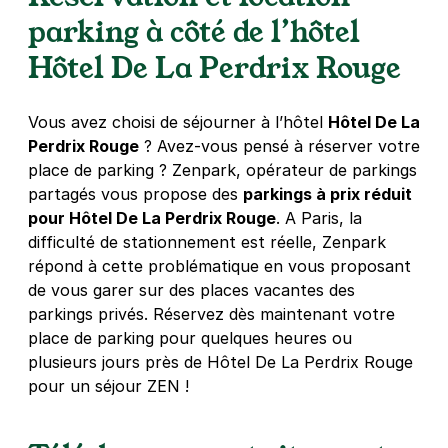
4,3
(64 avis)
parking à côté de l’hôtel
25 €
/jour
,
70 €/semaine
(tarifs dégressifs)
Hôtel De La Perdrix Rouge
Réserver
+ Abonnements disponibles
Vous avez choisi de séjourner à l’hôtel
Hôtel De La
Perdrix Rouge
? Avez-vous pensé à réserver votre
place de parking ? Zenpark, opérateur de parkings
Paris - Bibliothèque Oscar Wilde -
partagés vous propose des
parkings à prix réduit
Télégraphe
pour Hôtel De La Perdrix Rouge
. A Paris, la
158 rue Pelleport
difficulté de stationnement est réelle, Zenpark
75020
Paris
4,3
(267 avis)
répond à cette problématique en vous proposant
de vous garer sur des places vacantes des
2,50 €
/heure
,
20 €/jour,
65 €/semaine
(tarifs dégressifs)
parkings privés. Réservez dès maintenant votre
Réserver
place de parking pour quelques heures ou
+ Abonnements disponibles
plusieurs jours près de Hôtel De La Perdrix Rouge
pour un séjour ZEN !
Paris - Buttes-Chaumont - Belleville