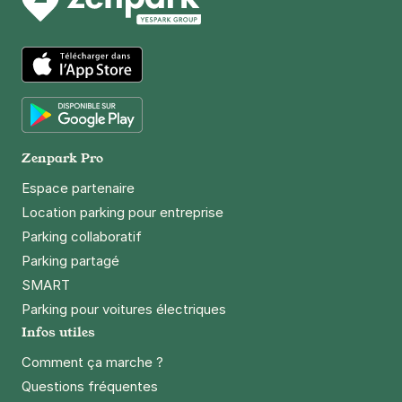
99 rue Haxo
75020
Paris
4,4
(209 avis)
2,50 €
/heure
,
20 €/jour,
65 €/semaine
(tarifs dégressifs)
App Store
Réserver
+ Abonnements disponibles
Google Play
Zenpark Pro
Espace partenaire
Paris - Saint-Fargeau - Cimetière de
Location parking pour entreprise
Belleville
Parking collaboratif
18 bis rue Saint Fargeau
Parking partagé
75020
Paris
SMART
3,9
(100 avis)
Parking pour voitures électriques
2,50 €
/heure
,
20 €/jour,
65 €/semaine
(tarifs dégressifs)
Infos utiles
Réserver
Comment ça marche ?
+ Abonnements disponibles
Questions fréquentes