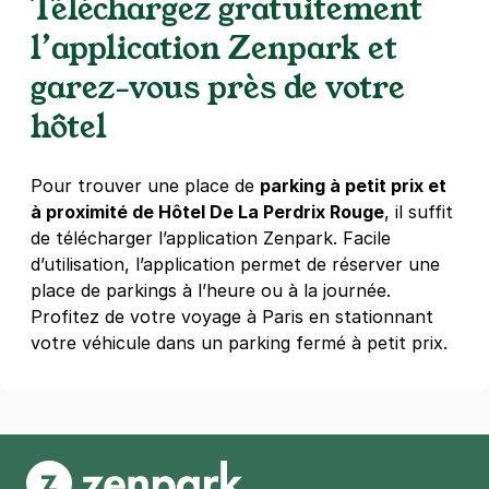
Téléchargez gratuitement
19 rue Rebeval
75019
Paris
l’application Zenpark et
4,2
(485 avis)
garez-vous près de votre
2,50 €
/heure
,
21 €/jour,
65 €/semaine
(tarifs dégressifs)
hôtel
Réserver
+ Abonnements disponibles
Pour trouver une place de
parking à petit prix et
à proximité de Hôtel De La Perdrix Rouge
, il suffit
Paris - Buttes-Chaumont - Mairie du
de télécharger l’application Zenpark. Facile
19e
d’utilisation, l’application permet de réserver une
76 avenue Secrétan
place de parkings à l’heure ou à la journée.
75019
Paris
Profitez de votre voyage à Paris en stationnant
4,7
(346 avis)
votre véhicule dans un parking fermé à petit prix.
4,50 €
/heure
,
37 €/jour,
165 €/semaine
(tarifs dégressifs)
Réserver
Paris - Porte des Lilas - Télégraphe