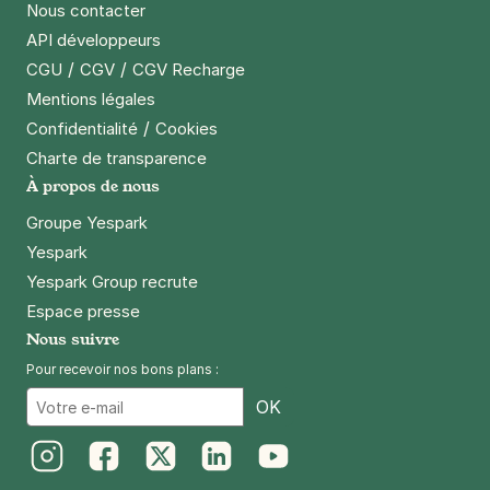
Nous contacter
Paris - Ménilmontant - Pelleport
API développeurs
89/91 rue Pelleport
/
/
CGU
CGV
CGV Recharge
75020
Paris
Mentions légales
4,0
(9 avis)
/
Confidentialité
Cookies
Réserver
Charte de transparence
À propos de nous
+ Abonnements disponibles
Groupe Yespark
Yespark
Paris - Porte des Lilas - Saint-
Yespark Group recrute
Fargeau
Espace presse
26 rue Saint Fargeau
Nous suivre
75020
Paris
4,3
(290 avis)
Pour recevoir nos bons plans :
2,50 €
/heure
,
20 €/jour,
65 €/semaine
(tarifs dégressifs)
Email
OK
Réserver
+ Abonnements disponibles
Instagram
Facebook
Twitter
LinkedIn
Youtube