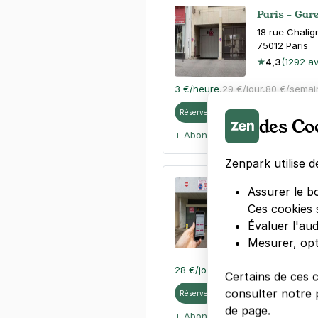
Paris - Gar
18 rue Chalig
75012
Paris
4,3
(1292 av
3 €
/heure
,
29 €/jour,
80 €/semai
Réserver
des Co
+ Abonnements disponibles
Zenpark utilise d
Faidherbe -
Assurer le b
Antoine - Pa
Ces cookies 
220 rue du F
Évaluer l'au
75012
Paris
Mesurer, opt
4,3
(22 avis
28 €
/jour
,
75 €/semaine
(tarifs d
Certains de ces 
consulter notre p
Réserver
de page.
+ Abonnements disponibles