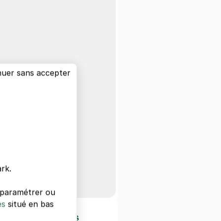
nuer sans accepter
rk.
s paramétrer ou
es
situé en bas
d'intérêts à Paris