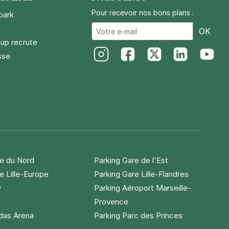
Pour recevoir nos bons plans :
park
Ema
OK
up recrute
sse
Instagram
Facebook
Twitter
LinkedIn
Youtube
re du Nord
Parking Gare de l'Est
e Lille-Europe
Parking Gare Lille-Flandres
y
Parking Aéroport Marseille-
Provence
idas Arena
Parking Parc des Princes