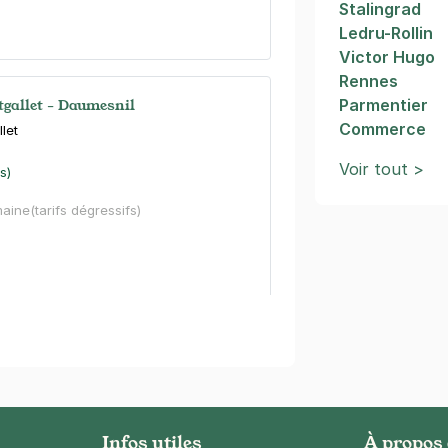
Stalingrad
Ledru-Rollin
Victor Hugo
Rennes
tgallet - Daumesnil
Parmentier
Commerce
let
Voir tout >
s)
maine
(tarifs dégressifs)
ie du 12e - Jardin de Reuilly
harenton
s)
Infos utiles
À propos