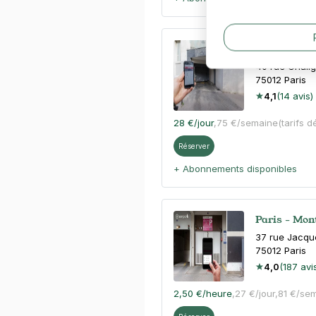
Métro Faidh
40 rue Chali
75012
Paris
4,1
(14 avis)
28 €
/jour
,
75 €/semaine
(tarifs d
Réserver
+ Abonnements disponibles
Paris - Mont
37 rue Jacque
75012
Paris
4,0
(187 avi
2,50 €
/heure
,
27 €/jour,
81 €/se