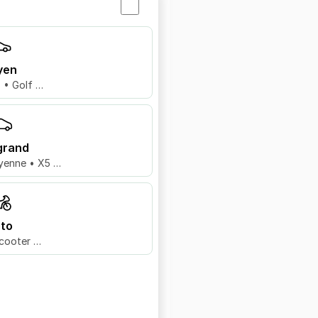
yen
8 • Golf …
grand
yenne • X5 …
to
cooter …