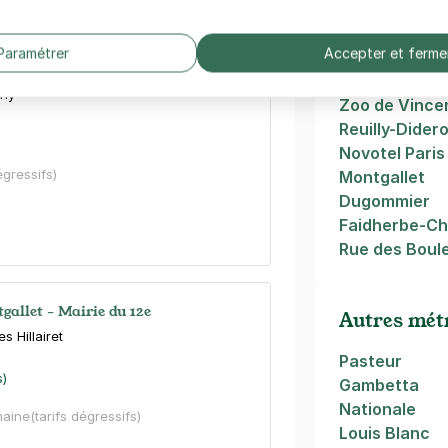
Gare de Lyon
Paramétrer
Accepter et ferme
Gare de Berc
erbe - rue Chaligny - Paris 12
Nation
gny
Zoo de Vince
Reuilly-Dider
Novotel Paris
égressifs)
Montgallet
Dugommier
Faidherbe-Ch
Rue des Boul
gallet - Mairie du 12e
Autres métr
s Hillairet
Pasteur
s)
Gambetta
Nationale
maine
(tarifs dégressifs)
Louis Blanc