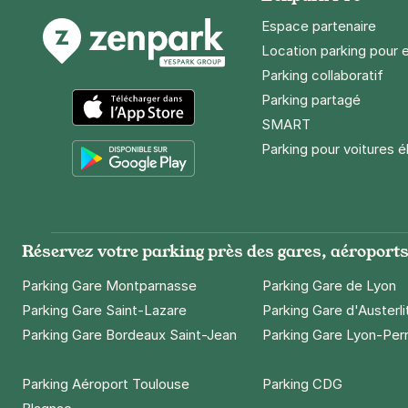
2,50 €
/heure
,
27 €/jour,
81 €/se
Espace partenaire
Réserver
Location parking pour 
+ Abonnements disponibles
Parking collaboratif
Parking partagé
SMART
Paris - Nat
App Store
Parking pour voitures é
45 bis rue S
75012
Paris
Google Play
4,4
(968 avi
3 €
/heure
,
27 €/jour,
74 €/semai
Réservez votre parking près des gares, aéroports 
Réserver
+ Abonnements disponibles
Parking Gare Montparnasse
Parking Gare de Lyon
Parking Gare Saint-Lazare
Parking Gare d'Austerli
Parking Gare Bordeaux Saint-Jean
Parking Gare Lyon-Per
Paris - Ber
8 rue Jorge 
Parking Aéroport Toulouse
Parking CDG
75012
Paris