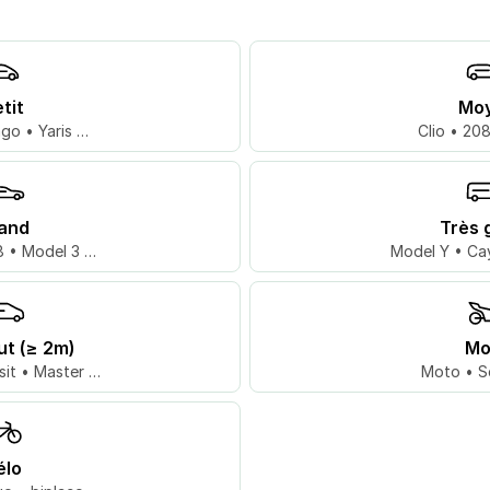
tit
Mo
go • Yaris …
Clio • 20
and
Très 
 • Model 3 …
Model Y • Ca
ut (≥ 2m)
Mo
sit • Master …
Moto • S
élo