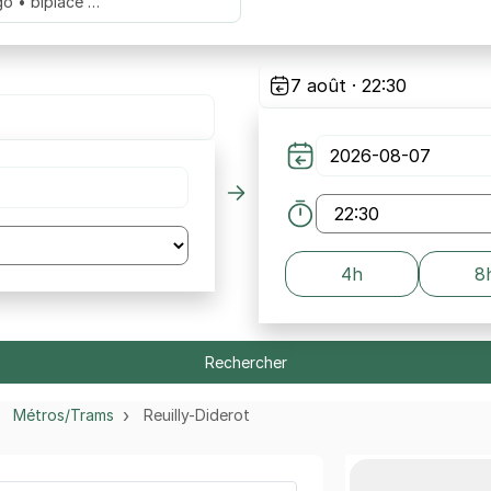
go • biplace …
7 août · 22:30
4h
8
Rechercher
Métros/Trams
Reuilly-Diderot