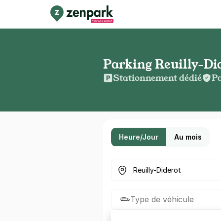
Parking Reuilly-Di
Stationnement dédié
Pa
Heure/Jour
Au mois
Où cherchez-vous un parkin
Type de véhicule