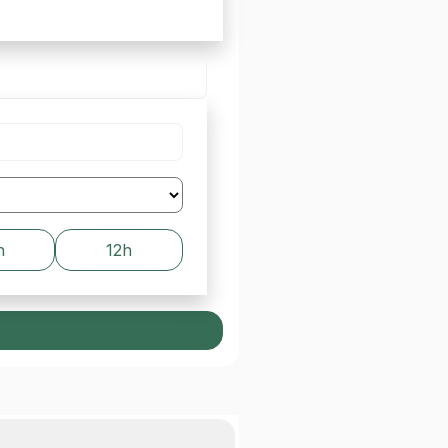
h
12h