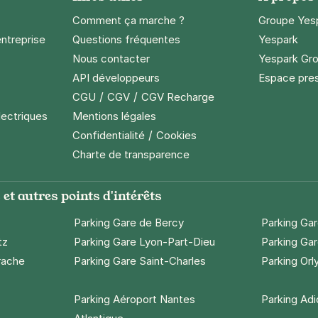
maine
(tarifs dégressifs)
Comment ça marche ?
Groupe Yes
entreprise
Questions fréquentes
Yespark
Nous contacter
Yespark Gro
API développeurs
Espace pre
/
/
CGU
CGV
CGV Recharge
ion - Montgallet
lectriques
Mentions légales
ergent Bauchat
/
Confidentialité
Cookies
s)
Charte de transparence
ne
(tarifs dégressifs)
et autres points d'intérêts
Parking Gare de Bercy
Parking Ga
tz
Parking Gare Lyon-Part-Dieu
Parking Gar
rache
Parking Gare Saint-Charles
Parking Orl
cy Arena - Gare de Bercy
Semprùn
Parking Aéroport Nantes
Parking Ad