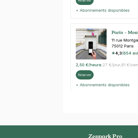
Réserver
+ Abonnements disponibles
Paris - Mon
11 rue Montgal
75012
Paris
4,3
(654 avi
2,50 €
/heure
,
27 €/jour,
81 €/se
Réserver
+ Abonnements disponibles
Paris - Mair
183 rue de C
75012
Paris
4,4
(398 avi
Zenpark Pro