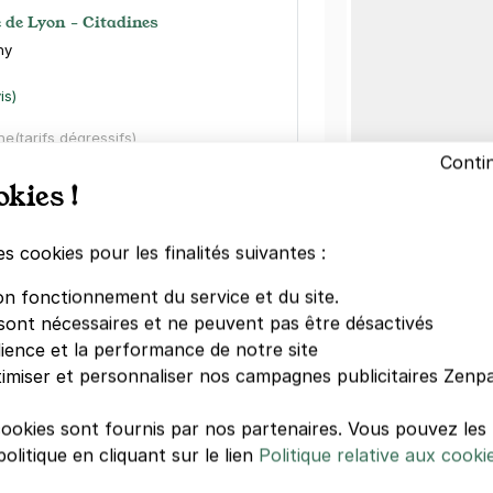
e de Lyon - Citadines
ny
is)
ne
(tarifs dégressifs)
Conti
okies !
es cookies pour les finalités suivantes :
 Chaligny - rue du faubourg Saint
on fonctionnement du service et du site.
ris 12
sont nécessaires et ne peuvent pas être désactivés
aubourg Saint-Antoine
dience et la performance de notre site
imiser et personnaliser nos campagnes publicitaires Zenpa
)
égressifs)
cookies sont fournis par nos partenaires. Vous pouvez le
olitique en cliquant sur le lien
Politique relative aux cooki
Autre lieux 