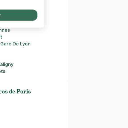
r
y
nnes
ot
 Gare De Lyon
aligny
ets
os de Paris