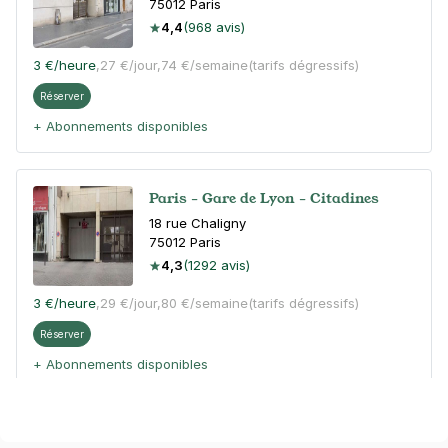
75012
Paris
4,4
(968 avis)
3 €
/heure
,
27 €/jour,
74 €/semaine
(tarifs dégressifs)
Réserver
+ Abonnements disponibles
Paris - Gare de Lyon - Citadines
18 rue Chaligny
75012
Paris
4,3
(1292 avis)
3 €
/heure
,
29 €/jour,
80 €/semaine
(tarifs dégressifs)
Réserver
+ Abonnements disponibles
Paris - Avron - Terre Neuve