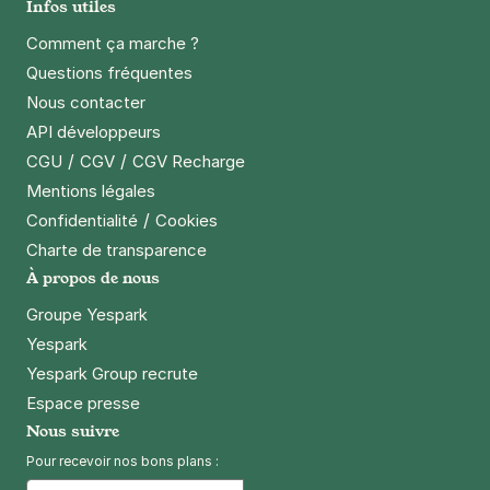
Infos utiles
Paris - Buzenval - Avron
Comment ça marche ?
16 rue de Lagny
75020
Paris
Questions fréquentes
4,4
(206 avis)
Nous contacter
API développeurs
3 €
/heure
,
27 €/jour,
74 €/semaine
(tarifs dégressifs)
/
/
CGU
CGV
CGV Recharge
Réserver
Mentions légales
+ Abonnements disponibles
/
Confidentialité
Cookies
Charte de transparence
Paris - Montgallet - Mairie du 12e
À propos de nous
37 rue Jacques Hillairet
Groupe Yespark
75012
Paris
Yespark
4,0
(187 avis)
Yespark Group recrute
2,50 €
/heure
,
27 €/jour,
81 €/semaine
(tarifs dégressifs)
Espace presse
Réserver
Nous suivre
+ Abonnements disponibles
Pour recevoir nos bons plans :