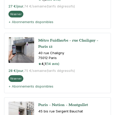
27 €
/jour
,
74 €/semaine
(tarifs dégressifs)
Réserver
+ Abonnements disponibles
Métro Faidherbe - rue Chaligny -
Paris 12
40 rue Chaligny
75012
Paris
4,1
(14 avis)
28 €
/jour
,
75 €/semaine
(tarifs dégressifs)
Réserver
+ Abonnements disponibles
Paris - Nation - Montgallet
45 bis rue Sergent Bauchat