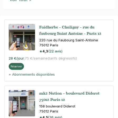
Faidherbe - Chaligny - rue du
faubourg Saint Antoine - Paris 12
220 rue du Faubourg Saint-Antoine
75012
Paris
4,3
(22 avis)
28 €
/jour
,
75 €/semaine
(tarifs dégressifs)
Réserver
+ Abonnements disponibles
mk2 Nation - boulevard Diderot
75012 Paris 12
158 boulevard Diderot
75012
Paris
4,5
(36 avis)