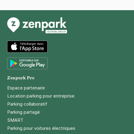
13 rue de Terre Neuve
75020
Paris
4,4
(434 avis)
2,50 €
/heure
,
20 €/jour,
65 €/semaine
(tarifs dégressifs)
Réserver
+ Abonnements disponibles
App Store
Paris - Nation - Avron
Google Play
9 rue de Lagny
Zenpark Pro
75020
Paris
Espace partenaire
4,1
(151 avis)
Location parking pour entreprise
3 €
/heure
,
27 €/jour,
74 €/semaine
(tarifs dégressifs)
Parking collaboratif
Réserver
Parking partagé
+ Abonnements disponibles
SMART
Parking pour voitures électriques