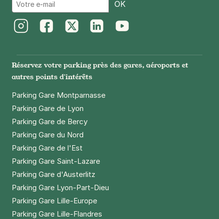
Email
OK
Paris - Père Lachaise - Bagnolet
34 rue de Bagnolet
Instagram
Facebook
Twitter
LinkedIn
Youtube
75020
Paris
4,4
(298 avis)
Réservez votre parking près des gares, aéroports et
2,50 €
/heure
,
20 €/jour,
65 €/semaine
(tarifs dégressifs)
autres points d'intérêts
Réserver
Parking Gare Montparnasse
+ Abonnements disponibles
Parking Gare de Lyon
Parking Gare de Bercy
Parking Gare du Nord
Paris - Père Lachaise - Ligner
Parking Gare de l'Est
3 rue Ligner
75020
Paris
Parking Gare Saint-Lazare
4,6
(5 avis)
Parking Gare d'Austerlitz
Parking Gare Lyon-Part-Dieu
2,50 €
/heure
,
20 €/jour,
65 €/semaine
(tarifs dégressifs)
Parking Gare Lille-Europe
Réserver
Parking Gare Lille-Flandres