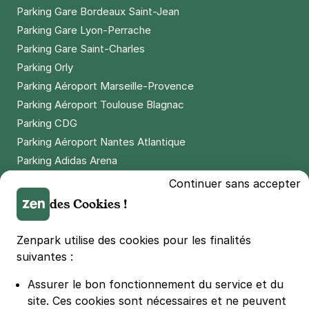
Parking Gare Bordeaux Saint-Jean
Parking Gare Lyon-Perrache
Paris - Montgallet - Daumesnil
Parking Gare Saint-Charles
11 rue Montgallet
75012
Paris
Parking Orly
4,3
(654 avis)
Parking Aéroport Marseille-Provence
2,50 €
/heure
,
27 €/jour,
81 €/semaine
(tarifs dégressifs)
Parking Aéroport Toulouse Blagnac
Parking CDG
Réserver
Parking Aéroport Nantes Atlantique
+ Abonnements disponibles
Parking Adidas Arena
Parking Parc des Princes
Continuer sans accepter
Paris - Mairie du 12e - Jardin de
Parking LDLC Arena
des Cookies !
Reuilly
Parking Stade Pierre Mauroy
183 rue de Charenton
Parking Groupama Stadium
Zenpark utilise des cookies pour les finalités
75012
Paris
Parking Vélodrome
suivantes :
4,4
(398 avis)
Parking Stade de France
2,50 €
/heure
,
27 €/jour,
81 €/semaine
(tarifs dégressifs)
Assurer le bon fonctionnement du service et du
Parking Bercy
Réserver
site.
Ces cookies sont nécessaires et ne peuvent