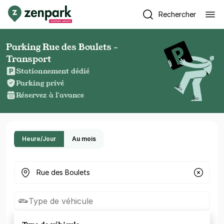
Rechercher
Parking Rue des Boulets -
Transport
Stationnement dédié
Parking privé
Réservez à l'avance
Heure/Jour
Au mois
Où cherchez-vous un parking ?
Type de véhicule