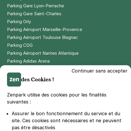
Parking Gare Lyon-Perrache
Paris - Pernety - rue de Gergovie
Parking Gare Saint-Charles
15 rue de Gergovie
75014
Paris
Parking Orly
4,7
(13 avis)
Parking Aéroport Marseille-Provence
3 €
/heure
,
23 €/jour,
74 €/semaine
(tarifs dégressifs)
Parking Aéroport Toulouse Blagnac
Parking CDG
Réserver
Parking Aéroport Nantes Atlantique
+ Abonnements disponibles
Parking Adidas Arena
Parking Parc des Princes
Continuer sans accepter
Paris - Gare Vaugirard - Institut
Parking LDLC Arena
des Cookies !
Pasteur
Parking Stade Pierre Mauroy
8 rue Anselme Payen
Parking Groupama Stadium
Zenpark utilise des cookies pour les finalités
75015
Paris
Parking Vélodrome
suivantes :
3,8
(292 avis)
Parking Stade de France
3 €
/heure
,
23 €/jour,
74 €/semaine
(tarifs dégressifs)
Assurer le bon fonctionnement du service et du
Parking Bercy
Réserver
site.
Ces cookies sont nécessaires et ne peuvent
Parking La Défense Arena
pas être désactivés
+ Abonnements disponibles