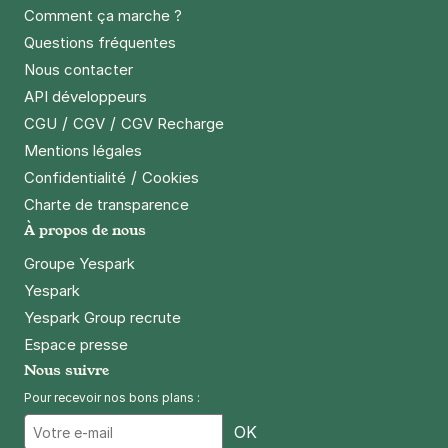
Comment ça marche ?
43 rue d'Alleray
75015
Paris
Questions fréquentes
4,4
(142 avis)
Nous contacter
API développeurs
Réserver
/
/
CGU
CGV
CGV Recharge
+ Abonnements disponibles
Mentions légales
/
Confidentialité
Cookies
Paris - Gare Vaugirard - Falguière
Charte de transparence
69 rue de la Procession
À propos de nous
75015
Paris
Groupe Yespark
4,5
(745 avis)
Yespark
3 €
/heure
,
23 €/jour,
74 €/semaine
(tarifs dégressifs)
Yespark Group recrute
Réserver
Espace presse
Nous suivre
+ Abonnements disponibles
Pour recevoir nos bons plans :
Email
OK
Paris - Vaugirard - Falguière