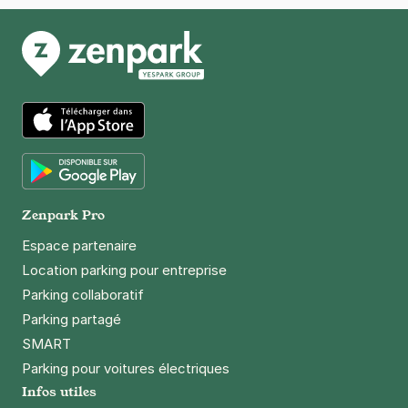
7 Cité blanche
75014
Paris
4,4
(566 avis)
2,50 €
/heure
,
21 €/jour,
70 €/semaine
(tarifs dégressifs)
Réserver
+ Abonnements disponibles
App Store
Hôpital Saint-Joseph - Paris 14
Google Play
7 Cité blanche
Zenpark Pro
75014
Paris
Espace partenaire
4,4
(149 avis)
Location parking pour entreprise
21 €
/jour
,
70 €/semaine
(tarifs dégressifs)
Parking collaboratif
Réserver
Parking partagé
+ Abonnements disponibles
SMART
Parking pour voitures électriques
Infos utiles
Paris - Vaugirard - Convention