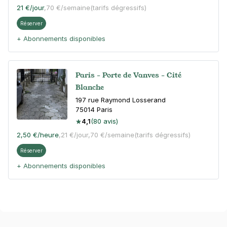
21 €
/jour
,
70 €/semaine
(tarifs dégressifs)
Réserver
+ Abonnements disponibles
Paris - Porte de Vanves - Cité
Blanche
197 rue Raymond Losserand
75014
Paris
4,1
(80 avis)
2,50 €
/heure
,
21 €/jour,
70 €/semaine
(tarifs dégressifs)
Réserver
+ Abonnements disponibles
Paris - Porte de Vanves - Hôpital
Saint-Joseph