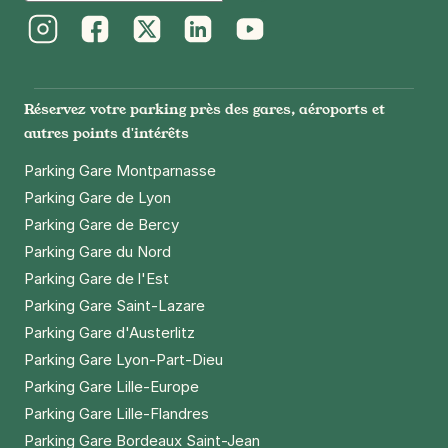
25 rue André Gide
75015
Paris
Instagram
Facebook
Twitter
LinkedIn
Youtube
4,5
(97 avis)
3 €
/heure
,
23 €/jour,
74 €/semaine
(tarifs dégressifs)
Réservez votre parking près des gares, aéroports et
Réserver
autres points d'intérêts
+ Abonnements disponibles
Parking Gare Montparnasse
Parking Gare de Lyon
Parking Gare de Bercy
Paris - Plaisance - Pernety
Parking Gare du Nord
139 rue de l'Ouest
75014
Paris
Parking Gare de l'Est
4,5
(189 avis)
Parking Gare Saint-Lazare
Parking Gare d'Austerlitz
3 €
/heure
,
23 €/jour,
74 €/semaine
(tarifs dégressifs)
Parking Gare Lyon-Part-Dieu
Réserver
Parking Gare Lille-Europe
+ Abonnements disponibles
Parking Gare Lille-Flandres
Parking Gare Bordeaux Saint-Jean