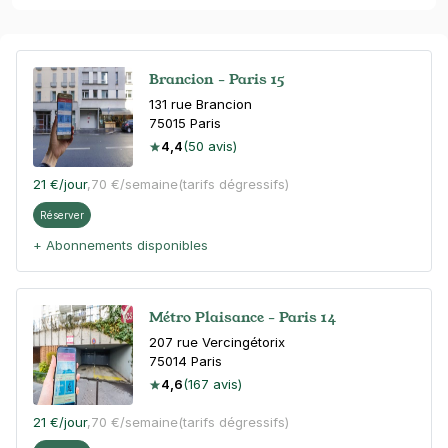
Brancion - Paris 15
131 rue Brancion
75015
Paris
4,4
(50 avis)
21 €
/jour
,
70 €/semaine
(tarifs dégressifs)
Réserver
+ Abonnements disponibles
Métro Plaisance - Paris 14
207 rue Vercingétorix
75014
Paris
4,6
(167 avis)
21 €
/jour
,
70 €/semaine
(tarifs dégressifs)