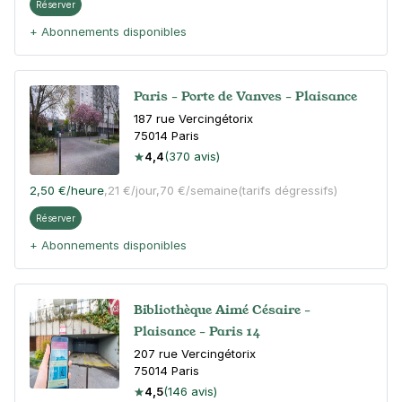
Réserver
+ Abonnements disponibles
Paris - Porte de Vanves - Plaisance
187 rue Vercingétorix
75014
Paris
4,4
(370 avis)
2,50 €
/heure
,
21 €/jour,
70 €/semaine
(tarifs dégressifs)
Réserver
+ Abonnements disponibles
Bibliothèque Aimé Césaire -
Plaisance - Paris 14
207 rue Vercingétorix
75014
Paris
4,5
(146 avis)