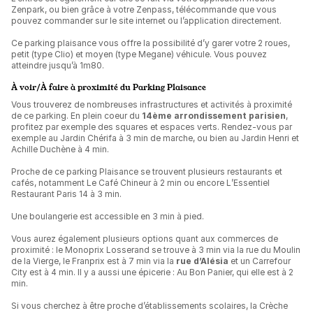
Zenpark, ou bien grâce à votre Zenpass, télécommande que vous
pouvez commander sur le site internet ou l’application directement.
Ce parking plaisance vous offre la possibilité d’y garer votre 2 roues,
petit (type Clio) et moyen (type Megane) véhicule. Vous pouvez
atteindre jusqu’à 1m80.
À voir/À faire à proximité du Parking Plaisance
Vous trouverez de nombreuses infrastructures et activités à proximité
de ce parking. En plein coeur du
14ème arrondissement parisien
,
profitez par exemple des squares et espaces verts. Rendez-vous par
exemple au Jardin Chérifa à 3 min de marche, ou bien au Jardin Henri et
Achille Duchène à 4 min.
Proche de ce parking Plaisance se trouvent plusieurs restaurants et
cafés, notamment Le Café Chineur à 2 min ou encore L’Essentiel
Restaurant Paris 14 à 3 min.
Une boulangerie est accessible en 3 min à pied.
Vous aurez également plusieurs options quant aux commerces de
proximité : le Monoprix Losserand se trouve à 3 min via la rue du Moulin
de la Vierge, le Franprix est à 7 min via la
rue d’Alésia
et un Carrefour
City est à 4 min. Il y a aussi une épicerie : Au Bon Panier, qui elle est à 2
min.
Si vous cherchez à être proche d’établissements scolaires, la Crèche