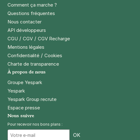
Comment ça marche ?
23 €
/jour
,
70 €/semaine
(tarifs dégressifs)
Questions fréquentes
Réserver
Nous contacter
+ Abonnements disponibles
API développeurs
/
/
CGU
CGV
CGV Recharge
Mentions légales
Buttes Chaumont - Est - Paris 19
/
Confidentialité
Cookies
42 rue d'Hautpoul
Charte de transparence
75019
Paris
À propos de nous
4,5
(81 avis)
Groupe Yespark
23 €
/jour
,
70 €/semaine
(tarifs dégressifs)
Yespark
Réserver
Yespark Group recrute
+ Abonnements disponibles
Espace presse
Nous suivre
Pour recevoir nos bons plans :
Métro Ourcq - avenue Jean Jaurès -
Paris 19
Email
OK