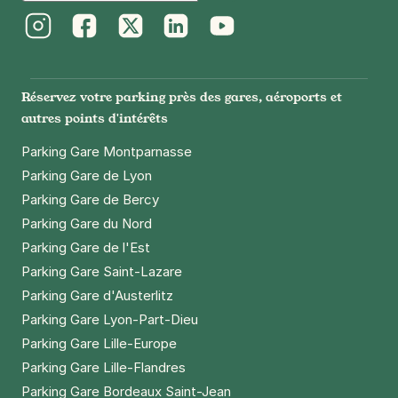
162 AV Jean Jaurès
75019
Paris
4,4
(68 avis)
Instagram
Facebook
Twitter
LinkedIn
Youtube
23 €
/jour
,
70 €/semaine
(tarifs dégressifs)
Réserver
Réservez votre parking près des gares, aéroports et
autres points d'intérêts
+ Abonnements disponibles
Parking Gare Montparnasse
Parking Gare de Lyon
Paris - La Villette - Cité de la
Parking Gare de Bercy
Musique
Parking Gare du Nord
6 rue Adolphe Mille
75019
Paris
Parking Gare de l'Est
4,2
(669 avis)
Parking Gare Saint-Lazare
2,50 €
/heure
,
23 €/jour,
70 €/semaine
(tarifs dégressifs)
Parking Gare d'Austerlitz
Réserver
Parking Gare Lyon-Part-Dieu
+ Abonnements disponibles
Parking Gare Lille-Europe
Parking Gare Lille-Flandres
Parking Gare Bordeaux Saint-Jean