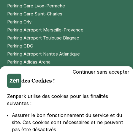
Paris - Porte de Pantin - Laumière
Parking Gare Lyon-Perrache
134 ter avenue Jean Jaurès
Parking Gare Saint-Charles
75019
Paris
Parking Orly
4,4
(265 avis)
Parking Aéroport Marseille-Provence
2,50 €
/heure
,
23 €/jour,
70 €/semaine
(tarifs dégressifs)
Parking Aéroport Toulouse Blagnac
Réserver
Parking CDG
+ Abonnements disponibles
Parking Aéroport Nantes Atlantique
Parking Adidas Arena
Parking Parc des Princes
Continuer sans accepter
Paris - place des Fêtes - Télégraphe
Parking LDLC Arena
des Cookies !
8 rue Compans
Parking Stade Pierre Mauroy
75019
Paris
Parking Groupama Stadium
Zenpark utilise des cookies pour les finalités
Parking Vélodrome
suivantes :
Réserver
Parking Stade de France
+ Abonnements disponibles
Assurer le bon fonctionnement du service et du
Parking Bercy
site.
Ces cookies sont nécessaires et ne peuvent
Parking La Défense Arena
pas être désactivés