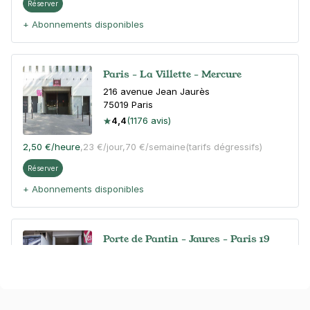
Réserver
+ Abonnements disponibles
Paris - La Villette - Mercure
216 avenue Jean Jaurès
75019
Paris
4,4
(1176 avis)
2,50 €
/heure
,
23 €/jour,
70 €/semaine
(tarifs dégressifs)
Réserver
+ Abonnements disponibles
Porte de Pantin - Jaures - Paris 19
180 avenue Jean Jaurès
75019
Paris
4,5
(27 avis)