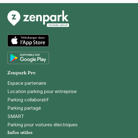
23 €
/jour
,
70 €/semaine
(tarifs dégressifs)
Réserver
+ Abonnements disponibles
Porte de Pantin - Hainaut - Paris 19
App Store
11 rue du Hainaut
75019
Paris
Google Play
4,5
(142 avis)
Zenpark Pro
23 €
/jour
,
70 €/semaine
(tarifs dégressifs)
Espace partenaire
Location parking pour entreprise
Réserver
Parking collaboratif
+ Abonnements disponibles
Parking partagé
SMART
Parking pour voitures électriques
Infos utiles