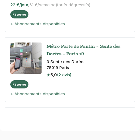
22 €
/jour
,
61 €/semaine
(tarifs dégressifs)
Réserver
+ Abonnements disponibles
Métro Porte de Pantin - Sente des
Dorées - Paris 19
3 Sente des Dorées
75019
Paris
5,0
(2 avis)
Réserver
+ Abonnements disponibles
Porte de Pantin - Jaures - Paris 19
180 avenue Jean Jaurès
75019
Paris
4,5
(27 avis)