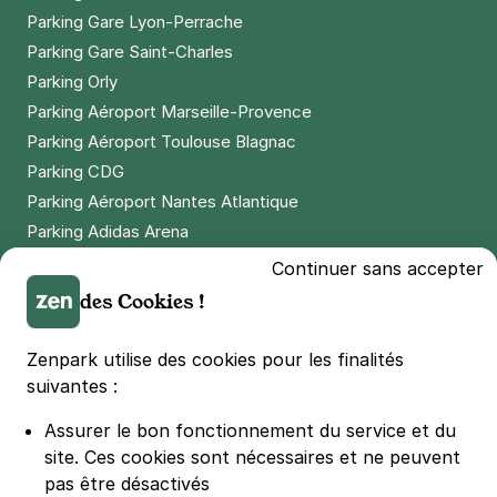
Parking Gare Lyon-Perrache
Parking Gare Saint-Charles
Parking Orly
Parking Aéroport Marseille-Provence
Parking Aéroport Toulouse Blagnac
Parking CDG
Parking Aéroport Nantes Atlantique
Parking Adidas Arena
Parking Parc des Princes
Continuer sans accepter
Parking LDLC Arena
des Cookies !
Parking Stade Pierre Mauroy
Parking Groupama Stadium
Zenpark utilise des cookies pour les finalités
Parking Vélodrome
suivantes :
Parking Stade de France
Assurer le bon fonctionnement du service et du
Parking Bercy
site.
Ces cookies sont nécessaires et ne peuvent
Parking La Défense Arena
pas être désactivés