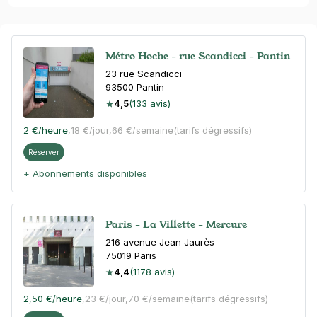
Métro Hoche - rue Scandicci - Pantin
23 rue Scandicci
93500
Pantin
4,5
(133 avis)
2 €
/heure
,
18 €/jour,
66 €/semaine
(tarifs dégressifs)
Réserver
+ Abonnements disponibles
Paris - La Villette - Mercure
216 avenue Jean Jaurès
75019
Paris
4,4
(1178 avis)
2,50 €
/heure
,
23 €/jour,
70 €/semaine
(tarifs dégressifs)