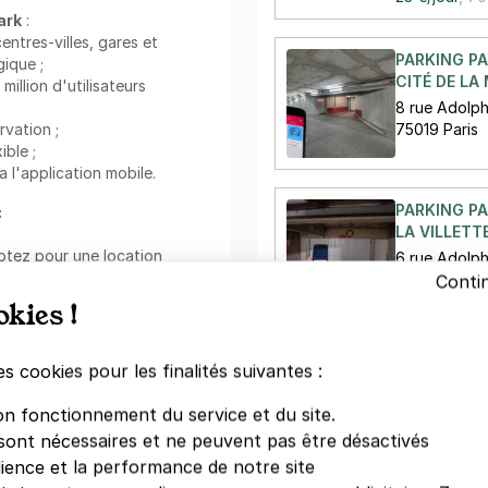
ark
:
centres-villes, gares et
PARKING PA
ique ;
CITÉ DE LA 
llion d'utilisateurs
8 rue Adolph
rvation ;
75019 Paris
ible ;
a l'application mobile.
PARKING PA
:
LA VILLETT
ptez pour une location
6 rue Adolph
rofitez d'un bon plan pour
75019 Paris
Conti
place.
okies !
2,50 €/heure
es cookies pour les finalités suivantes :
situé à proximité immédiate
V
 ce qui permet d'y accéder
on fonctionnement du service et du site.
vous trouverez également
sont nécessaires et ne peuvent pas être désactivés
n et Conservatoire National
de Paris. Pour un moment de
dience et la performance de notre site
Votre paiement en toute co
sont à découvrir, seul(e) ou