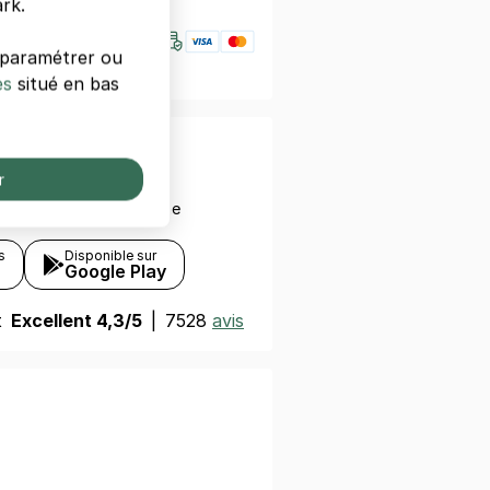
rk.
s paramétrer ou
es
situé en bas
otre smartphone
r
ez avec votre smartphone
s
Disponible sur
Google Play
t
Excellent 4,3/5
|
7528
avis