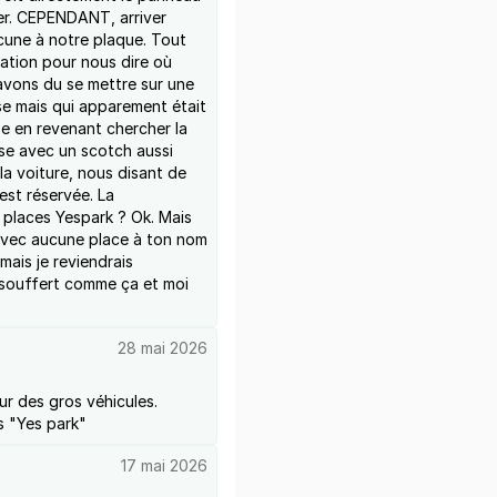
er. CEPENDANT, arriver
ucune à notre plaque. Tout
isation pour nous dire où
 avons du se mettre sur une
se mais qui apparement était
ise en revenant chercher la
ise avec un scotch aussi
 la voiture, nous disant de
 est réservée. La
es places Yespark ? Ok. Mais
 avec aucune place à ton nom
mais je reviendrais
à souffert comme ça et moi
28 mai 2026
ur des gros véhicules.
s "Yes park"
17 mai 2026