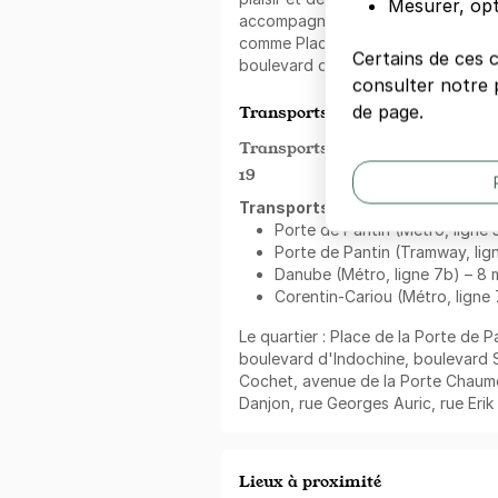
Mesurer, opt
accompagné(e). Le quartier est str
comme Place de la Porte de Pantin
Certains de ces 
boulevard d'Indochine.
consulter notre p
de page.
Transports en commun à proxim
Transports à proximité du Porte 
19
Transports en commun
accessibl
Porte de Pantin (Métro, ligne 5
Porte de Pantin (Tramway, lign
Danube (Métro, ligne 7b) – 8 
Corentin-Cariou (Métro, ligne 
Le quartier : Place de la Porte de 
boulevard d'Indochine, boulevard S
Cochet, avenue de la Porte Chaumo
Danjon, rue Georges Auric, rue Erik 
Lieux à proximité