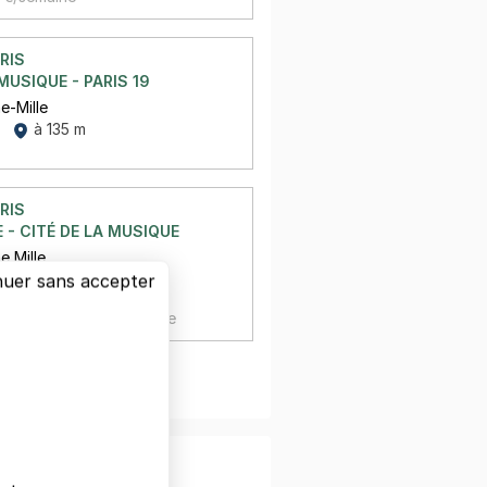
RIS
MUSIQUE - PARIS 19
e-Mille
à 135 m
RIS
E - CITÉ DE LA MUSIQUE
e Mille
à 135 m
nuer sans accepter
,
23 €/jour,
70 €/semaine
oir plus
nfiance