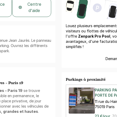
 ce
Centre
d'aide
Louez plusieurs emplacements 
visiteurs ou flottes de véhicu
l'offre
Zenpark Pro Pool
, vo
venue Jean Jaurès. Le panneau
avantageux, d'une facturati
rking. Ouvrez les différents
simplifiés !
spark.
Demand
Parkings à proximité
es - Paris 19
PARKING PA
es - Paris 19
se trouve
PORTE DE P
ible en permanence, le
 place privative, de jour
11 rue du Hai
ionner avec les véhicules de
75019 Paris
s, grandes et hautes
.
23 €/jour
,
70