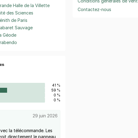
Conditions générales de vent
rande Halle de la Villette
Contactez-nous
ité des Sciences
énith de Paris
abaret Sauvage
a Géode
rabendo
es
41 %
59 %
0 %
0 %
29 juin 2026
 avec la télécommande. Les
voit directement le panneau