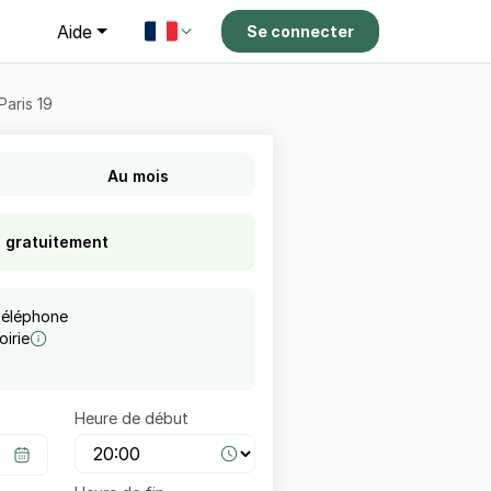
g
Aide
Se connecter
Paris 19
Au mois
s gratuitement
téléphone
irie
Heure de début