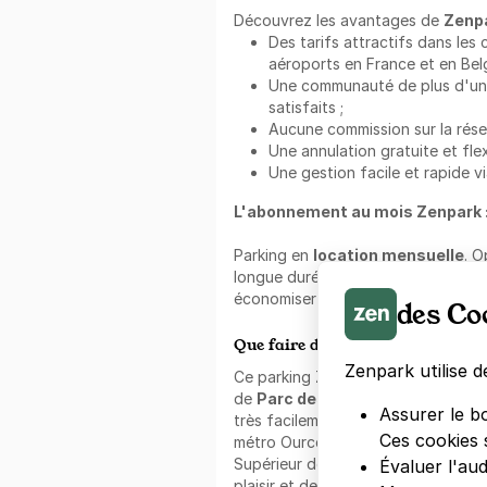
Découvrez les avantages de
Zenp
Des tarifs attractifs dans les 
aéroports en France et en Belg
Une communauté de plus d'un mi
satisfaits ;
Aucune commission sur la rése
Une annulation gratuite et flex
Une gestion facile et rapide vi
L'abonnement au mois Zenpark 
Parking en
location mensuelle
. O
longue durée avec cette formule. P
économiser et ne plus chercher de 
des Co
Que faire dans les alentours ?
Zenpark utilise d
Ce parking Zenpark est idéalement 
de
Parc des Buttes-Chaumont
,
Assurer le b
très facilement. Dans le quartier, 
Ces cookies 
métro Ourcq, métro Porte de Panti
Supérieur de Musique et de Danse 
Évaluer l'au
plaisir et de tranquillité, ces lieux 