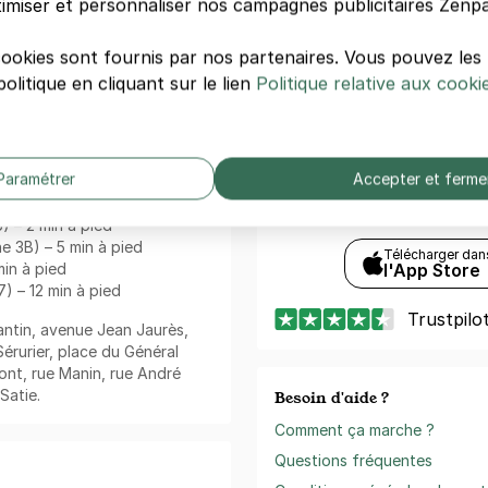
imiser et personnaliser nos campagnes publicitaires Zenpa
Paiement sécurisé
ucturé autour d'axes majeurs
Sans frais de réservation
, avenue Jean Jaurès et
cookies sont fournis par nos partenaires. Vous pouvez le
Annulation gratuite
(Sous conditions)
olitique en cliquant sur le lien
Politique relative aux cooki
ité du parking
de Pantin - Jaures - Paris
Zenpark est présent sur v
Paramétrer
Accepter et ferme
Téléchargement gratuit
es tout près :
Réservez, payez et ouvr
) – 2 min à pied
e 3B) – 5 min à pied
Télécharger dan
min à pied
l'App Store
7) – 12 min à pied
Trustpilo
Pantin, avenue Jean Jaurès,
érurier, place du Général
nt, rue Manin, rue André
Satie.
Besoin d'aide ?
Comment ça marche ?
Questions fréquentes