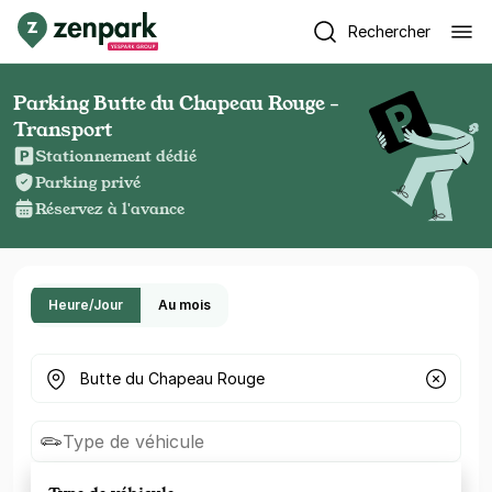
Rechercher
Parking Butte du Chapeau Rouge -
Transport
Stationnement dédié
Parking privé
Réservez à l'avance
Heure/Jour
Au mois
Où cherchez-vous un parking ?
Type de véhicule