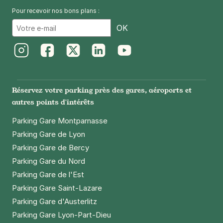
Pour recevoir nos bons plans :
Email
5 rue Danton - Le Pré Saint Gervais
OK
5 rue Danton
93310
Le Pré-Saint-Gervais
4,3
(56 avis)
Instagram
Facebook
Twitter
LinkedIn
Youtube
18 €
/jour
,
66 €/semaine
(tarifs dégressifs)
Réservez votre parking près des gares, aéroports et
Réserver
autres points d'intérêts
+ Abonnements disponibles
Parking Gare Montparnasse
Parking Gare de Lyon
153 rue Manin - Paris 19
Parking Gare de Bercy
153 rue Manin
Parking Gare du Nord
75019
Paris
Parking Gare de l'Est
4,1
(67 avis)
Parking Gare Saint-Lazare
23 €
/jour
,
70 €/semaine
(tarifs dégressifs)
Parking Gare d'Austerlitz
Réserver
Parking Gare Lyon-Part-Dieu