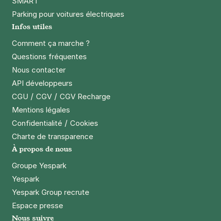
SMART
Les Vignes - Le Pré Saint Gervais
Parking pour voitures électriques
91 avenue du Belvédère
Infos utiles
93310
Le Pré-Saint-Gervais
Comment ça marche ?
4,4
(126 avis)
Questions fréquentes
18 €
/jour
,
66 €/semaine
(tarifs dégressifs)
Nous contacter
Réserver
API développeurs
+ Abonnements disponibles
/
/
CGU
CGV
CGV Recharge
Mentions légales
/
Confidentialité
Cookies
Botzaris - Paris 19
Charte de transparence
64 rue Compans
À propos de nous
75019
Paris
4,3
(64 avis)
Groupe Yespark
Yespark
25 €
/jour
,
70 €/semaine
(tarifs dégressifs)
Yespark Group recrute
Réserver
Espace presse
+ Abonnements disponibles
Nous suivre