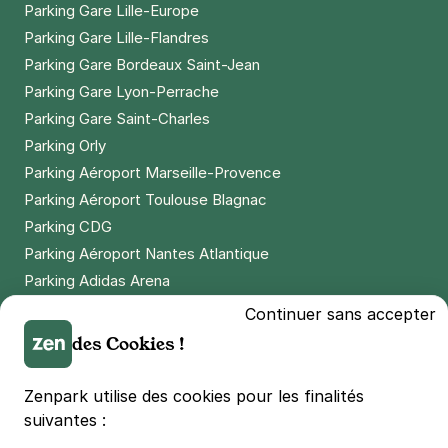
+ Abonnements disponibles
Parking Gare Lille-Europe
Parking Gare Lille-Flandres
Parking Gare Bordeaux Saint-Jean
Paris - place des Fêtes - Télégraphe
Parking Gare Lyon-Perrache
8 rue Compans
Parking Gare Saint-Charles
75019
Paris
Parking Orly
Parking Aéroport Marseille-Provence
Réserver
Parking Aéroport Toulouse Blagnac
+ Abonnements disponibles
Parking CDG
Parking Aéroport Nantes Atlantique
Parking Adidas Arena
Paris - Porte des Lilas - Télégraphe
Parking Parc des Princes
Continuer sans accepter
99 rue Haxo
Parking LDLC Arena
75020
Paris
des Cookies !
4,4
(209 avis)
Parking Stade Pierre Mauroy
Parking Groupama Stadium
Zenpark utilise des cookies pour les finalités
2,50 €
/heure
,
20 €/jour,
65 €/semaine
(tarifs dégressifs)
Parking Vélodrome
suivantes :
Réserver
Parking Stade de France