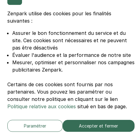
Parking Casino Barrière Lille
Zenpark utilise des cookies pour les finalités
suivantes :
🌍 Passer de 130 à 110 km/h sur autoroute réduit votre
consommation de 20%
#SeDéplacerMoinsPolluer
Assurer le bon fonctionnement du service et du
site.
Ces cookies sont nécessaires et ne peuvent
© Zenpark 2012 - 2026 - Tous droits réservés - Fabriqué avec soin à
Rennes et Paris
pas être désactivés
Évaluer l'audience et la performance de notre site
Mesurer, optimiser et personnaliser nos campagnes
publicitaires Zenpark.
Certains de ces cookies sont fournis par nos
partenaires. Vous pouvez les paramétrer ou
consulter notre politique en cliquant sur le lien
Politique relative aux cookies
situé en bas de page.
Paramétrer
Accepter et fermer