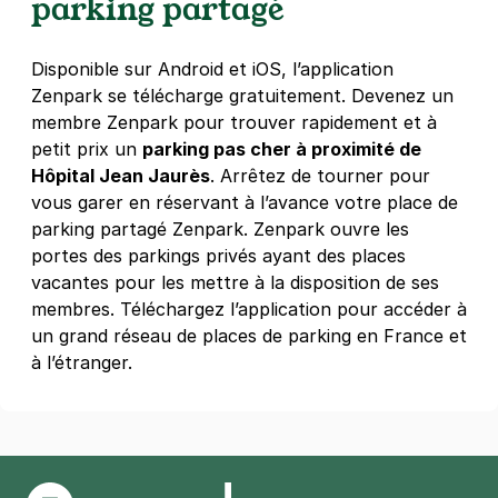
parking partagé
75019
Paris
4,2
(669 avis)
Disponible sur Android et iOS, l’application
2,50 €
/heure
,
23 €/jour,
70 €/semaine
(tarifs dégressifs)
Zenpark se télécharge gratuitement. Devenez un
Réserver
membre Zenpark pour trouver rapidement et à
+ Abonnements disponibles
petit prix un
parking pas cher à proximité de
Hôpital Jean Jaurès
. Arrêtez de tourner pour
vous garer en réservant à l’avance votre place de
Métro Ourcq - avenue Jean Jaurès -
parking partagé Zenpark. Zenpark ouvre les
Paris 19
portes des parkings privés ayant des places
162 AV Jean Jaurès
vacantes pour les mettre à la disposition de ses
75019
Paris
membres. Téléchargez l’application pour accéder à
4,4
(68 avis)
un grand réseau de places de parking en France et
23 €
/jour
,
70 €/semaine
(tarifs dégressifs)
à l’étranger.
Réserver
+ Abonnements disponibles