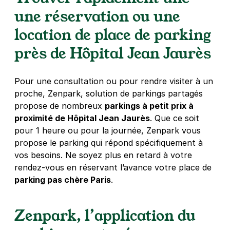
5,0
(1 avis)
une réservation ou une
Réserver
location de place de parking
+ Abonnements disponibles
près de Hôpital Jean Jaurès
Le Danube Palace Café - Carrière
Pour une consultation ou pour rendre visiter à un
d'Amérique - Paris 19
proche, Zenpark, solution de parkings partagés
16 rue Carrière d'Amérique
propose de nombreux
parkings à petit prix à
75019
Paris
proximité de Hôpital Jean Jaurès
. Que ce soit
4,3
(62 avis)
pour 1 heure ou pour la journée, Zenpark vous
23 €
/jour
,
70 €/semaine
(tarifs dégressifs)
propose le parking qui répond spécifiquement à
Réserver
vos besoins. Ne soyez plus en retard à votre
rendez-vous en réservant l’avance votre place de
+ Abonnements disponibles
parking pas chère Paris
.
Paris - La Villette - Cité de la
Zenpark, l’application du
Musique
6 rue Adolphe Mille