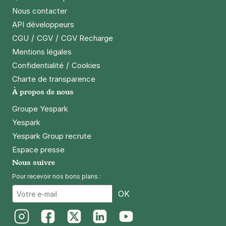
Nous contacter
Métro Ourcq - 63 rue Petit - Paris 19
API développeurs
63 rue Petit
/
/
CGU
CGV
CGV Recharge
75019
Paris
Mentions légales
4,5
(46 avis)
/
Confidentialité
Cookies
23 €
/jour
,
70 €/semaine
(tarifs dégressifs)
Charte de transparence
À propos de nous
Réserver
+ Abonnements disponibles
Groupe Yespark
Yespark
Yespark Group recrute
Paris - Porte de Pantin - Laumière
Espace presse
134 ter avenue Jean Jaurès
Nous suivre
75019
Paris
4,4
(265 avis)
Pour recevoir nos bons plans :
Email
OK
2,50 €
/heure
,
23 €/jour,
70 €/semaine
(tarifs dégressifs)
Réserver