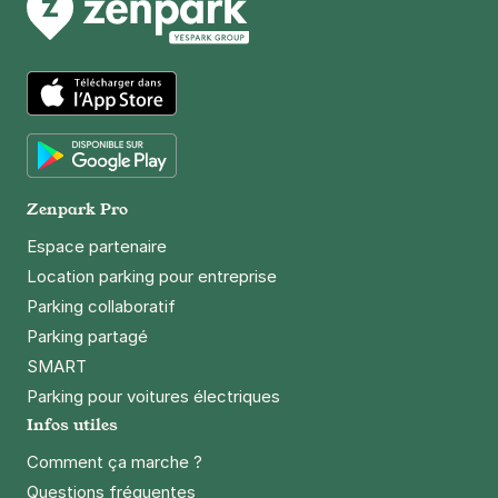
Ourcq - Petit - Paris 19
71 rue Petit
75019
Paris
4,5
(76 avis)
23 €
/jour
,
70 €/semaine
(tarifs dégressifs)
App Store
Réserver
+ Abonnements disponibles
Google Play
Zenpark Pro
Espace partenaire
La Criée - rue des Ardennes - Paris
Location parking pour entreprise
19
Parking collaboratif
14 rue des Ardennes
Parking partagé
75019
Paris
SMART
4,5
(20 avis)
Parking pour voitures électriques
23 €
/jour
,
70 €/semaine
(tarifs dégressifs)
Infos utiles
Réserver
Comment ça marche ?
+ Abonnements disponibles
Questions fréquentes