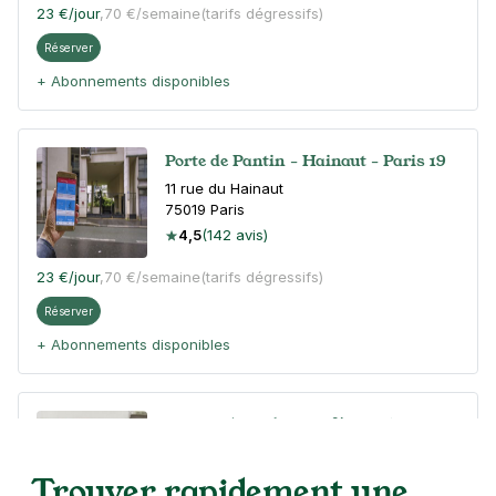
23 €
/jour
,
70 €/semaine
(tarifs dégressifs)
Réserver
+ Abonnements disponibles
Porte de Pantin - Hainaut - Paris 19
11 rue du Hainaut
75019
Paris
4,5
(142 avis)
23 €
/jour
,
70 €/semaine
(tarifs dégressifs)
Réserver
+ Abonnements disponibles
Le Danube Palace Café - Paris 19
16 rue carrière d'Amérique
75019
Paris
Trouver rapidement une