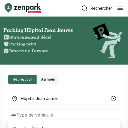
Rechercher
Parking Hôpital Jean Jaurès
Stationnement dédié
Parking privé
Réservez à l'avance
Heure/Jour
Au mois
Où cherchez-vous un parking ?
Type de véhicule