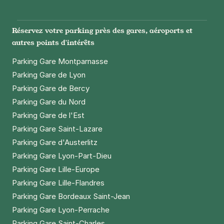
+ Abonnements disponibles
Instagram
Facebook
Twitter
LinkedIn
Youtube
Réservez votre parking près des gares, aéroports et
Paris - Corentin Cariou - Canal de
autres points d'intérêts
l'Ourcq
23 quai de l'oise
Parking Gare Montparnasse
75019
Paris
Parking Gare de Lyon
4,3
(256 avis)
Parking Gare de Bercy
2,50 €
/heure
,
22 €/jour,
61 €/semaine
(tarifs dégressifs)
Parking Gare du Nord
Réserver
Parking Gare de l'Est
+ Abonnements disponibles
Parking Gare Saint-Lazare
Parking Gare d'Austerlitz
Parking Gare Lyon-Part-Dieu
Paris - Ourcq - Laumière
Parking Gare Lille-Europe
9 Passage de Thionville
Parking Gare Lille-Flandres
75019
Paris
4,1
(283 avis)
Parking Gare Bordeaux Saint-Jean
Parking Gare Lyon-Perrache
2,50 €
/heure
,
22 €/jour,
61 €/semaine
(tarifs dégressifs)
Parking Gare Saint-Charles