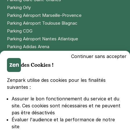
Réserver
Parking Orly
+ Abonnements disponibles
Parking Aéroport Marseille-Provence
Parking Aéroport Toulouse Blagnac
Parking CDG
Paris - Mairie du 19e - Laumière
Parking Aéroport Nantes Atlantique
3 rue du Rhin
75019
Paris
Parking Adidas Arena
4,6
(429 avis)
Parking Parc des Princes
Continuer sans accepter
Parking LDLC Arena
3 €
/heure
,
27 €/jour,
74 €/semaine
(tarifs dégressifs)
des Cookies !
Parking Stade Pierre Mauroy
Réserver
Parking Groupama Stadium
Zenpark utilise des cookies pour les finalités
Parking Vélodrome
suivantes :
Parking Stade de France
Paris - Canal de l'Ourcq - Crimée
Assurer le bon fonctionnement du service et du
Parking Bercy
3 rue de Colmar
site.
Ces cookies sont nécessaires et ne peuvent
75019
Paris
Parking La Défense Arena
pas être désactivés
4,2
(73 avis)
Parking Les 4 temps
Évaluer l'audience et la performance de notre
2,50 €
/heure
,
22 €/jour,
61 €/semaine
(tarifs dégressifs)
Parking Nation
site