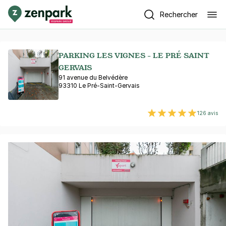
Rechercher
PARKING LES VIGNES - LE PRÉ SAINT
GERVAIS
91 avenue du Belvédère
93310 Le Pré-Saint-Gervais
126 avis