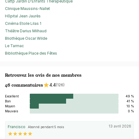
Cattp Jardin D'Enfants Thérapeutique
Clinique Maussins-Nallet
Hôpital Jean Jaurès
Cinéma Etoile Lilas 1
Théâtre Darius Milhaud
Bliothèque Oscar Wilde
Le Tarmac
Bibliothèque Place des Fêtes
Retrouvez les avis de nos membres
46 commentaires
4.4
(126)
Excellent
49 %
Bon
41 %
Moyen
10 %
Mauvais
0 %
13 avril 2026
Francisco
Abonné pendant 5 mois