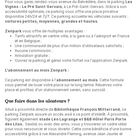
Pour vous garer, rendez-vous avenue du Belvédère, dans le parking
Les
Vignes - Le Pré Saint Gervais
, à Le Pré-Saint-Gervais. Grâce à son
accessibilité optimale, ce parking vous offre une place privative
disponible 24h/24 et 7j/7. Ce parking accueille les véhicules suivants :
voitures petites, moyennes, grandes et hautes
.
Zenpark
vous offre de multiples avantages :
Tarifs attractifs en centre-ville, à la gare ou à l'aéroport en France
et en Belgique ;
Une communauté de plus d'un million d'utilisateurs satisfaits ;
Aucune commission ;
Annulation gratuite ;
Ouvrez le parking et gérez votre forfait via l'application Zenpark.
L'abonnement au mois Zenpark :
Ce parking est disponible à l'
abonnement au mois
. Cette formule
vous permet de louer votre place sur le long terme. Réservez votre
place et profitez d'un stationnement serein, sans surcoût.
Que faire dans les alentours ?
Situé à proximité directe de
Bibliothèque François Mitterrand
, ce
parking Zenpark assure un accès aisé à ce point d'intérêt. À proximité,
figurent également
stade Léo Lagrange et B&B Hôtel Paris Porte
des Lilas.
. Seul(e) ou avec des amis, vous y trouverez un cadre idéal
pour vous ressourcer et vous divertir. Cette zone bénéficie d'une bonne
accessibilité grâce à rue Alexandre Fleming, avenue Jean Jaurès et