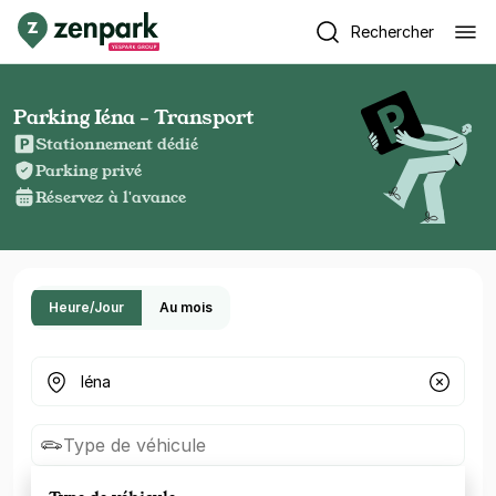
Rechercher
Parking Iéna - Transport
Stationnement dédié
Parking privé
Réservez à l'avance
Heure/Jour
Au mois
Où cherchez-vous un parking ?
Type de véhicule