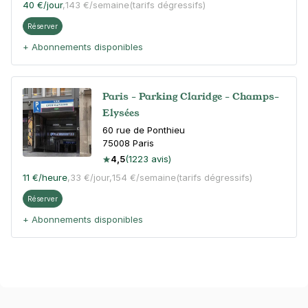
40 €
/jour
,
143 €/semaine
(tarifs dégressifs)
Réserver
+ Abonnements disponibles
Paris - Parking Claridge - Champs-
Elysées
60 rue de Ponthieu
75008
Paris
4,5
(1223 avis)
11 €
/heure
,
33 €/jour,
154 €/semaine
(tarifs dégressifs)
Réserver
+ Abonnements disponibles
Paris - avenue Carnot - SAEMES
20 bis avenue Carnot
75017
Paris