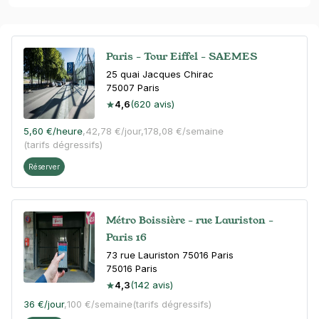
Paris - Tour Eiffel - SAEMES
25 quai Jacques Chirac
75007
Paris
4,6
(620 avis)
5,60 €
/heure
,
42,78 €/jour,
178,08 €/semaine
(tarifs dégressifs)
Réserver
Métro Boissière - rue Lauriston -
Paris 16
73 rue Lauriston 75016 Paris
75016
Paris
4,3
(142 avis)
36 €
/jour
,
100 €/semaine
(tarifs dégressifs)