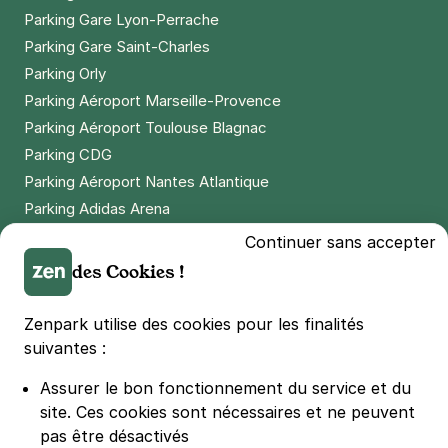
Parking Gare Lyon-Perrache
Parking Gare Saint-Charles
Parking Orly
Parking Aéroport Marseille-Provence
Parking Aéroport Toulouse Blagnac
Parking CDG
Parking Aéroport Nantes Atlantique
Parking Adidas Arena
Parking Parc des Princes
Continuer sans accepter
Parking LDLC Arena
des Cookies !
Parking Stade Pierre Mauroy
Parking Groupama Stadium
Zenpark utilise des cookies pour les finalités
Parking Vélodrome
suivantes :
Parking Stade de France
Assurer le bon fonctionnement du service et du
Parking Bercy
site.
Ces cookies sont nécessaires et ne peuvent
Parking La Défense Arena
pas être désactivés