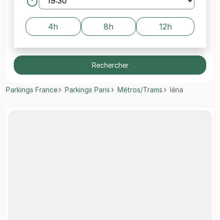
4h
8h
12h
Rechercher
Parkings France
Parkings Paris
Métros/Trams
Iéna