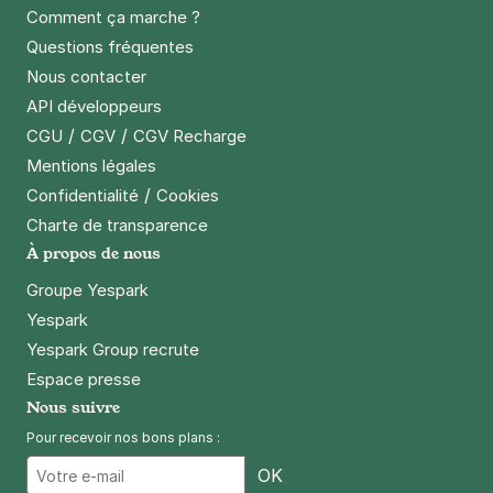
218 rue du Faubourg Saint-Honoré
Comment ça marche ?
75008
Paris
Questions fréquentes
4,4
(615 avis)
Nous contacter
4,50 €
/heure
,
42 €/jour,
113 €/semaine
(tarifs dégressifs)
API développeurs
Réserver
/
/
CGU
CGV
CGV Recharge
+ Abonnements disponibles
Mentions légales
/
Confidentialité
Cookies
Charte de transparence
À propos de nous
Groupe Yespark
Yespark
Yespark Group recrute
Espace presse
Nous suivre
Pour recevoir nos bons plans :
Email
OK