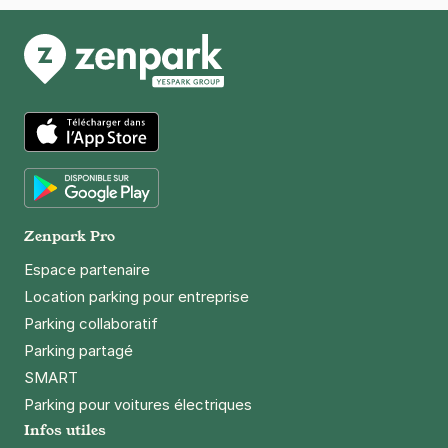
4,7
(31 avis)
5,40 €
/heure
,
48,60 €/jour,
165,24 €/semaine
(tarifs dégressifs)
Réserver
App Store
Paris - Grenelle - Tour Eiffel
20 rue George Bernard Shaw
75015
Paris
Google Play
Zenpark Pro
4,7
(405 avis)
Espace partenaire
5 €
/heure
,
40 €/jour,
128 €/semaine
(tarifs dégressifs)
Location parking pour entreprise
Réserver
Parking collaboratif
+ Abonnements disponibles
Parking partagé
SMART
Parking pour voitures électriques
Paris Haussmann - Salle Pleyel -
Infos utiles
Royal Garden Hotel