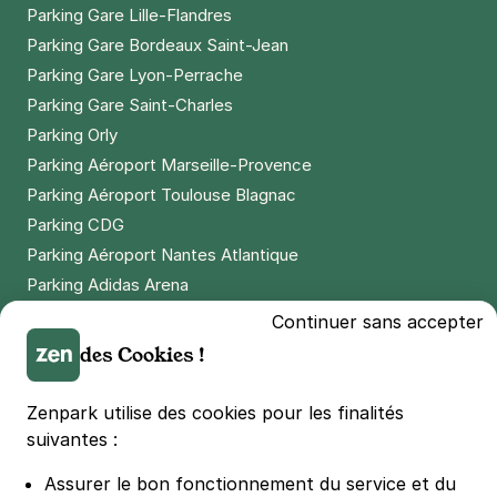
Réserver
Parking Gare Lille-Flandres
+ Abonnements disponibles
Parking Gare Bordeaux Saint-Jean
Parking Gare Lyon-Perrache
Parking Gare Saint-Charles
Paris - La Villette - Cité de la
Parking Orly
Musique
Parking Aéroport Marseille-Provence
6 rue Adolphe Mille
Parking Aéroport Toulouse Blagnac
75019
Paris
4,2
(669 avis)
Parking CDG
2,50 €
/heure
,
23 €/jour,
70 €/semaine
(tarifs dégressifs)
Parking Aéroport Nantes Atlantique
Parking Adidas Arena
Réserver
Parking Parc des Princes
+ Abonnements disponibles
Continuer sans accepter
Parking LDLC Arena
des Cookies !
Parking Stade Pierre Mauroy
Paris - place des Fêtes - Télégraphe
Parking Groupama Stadium
Zenpark utilise des cookies pour les finalités
8 rue Compans
Parking Vélodrome
suivantes :
75019
Paris
Parking Stade de France
Assurer le bon fonctionnement du service et du
Parking Bercy