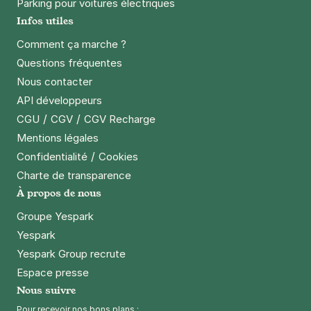
Parking pour voitures électriques
Infos utiles
Métro Hoche - Pantin
Comment ça marche ?
61 avenue Jean Lolive
93500
Pantin
Questions fréquentes
4,6
(76 avis)
Nous contacter
API développeurs
18 €
/jour
,
66 €/semaine
(tarifs dégressifs)
/
/
CGU
CGV
CGV Recharge
Réserver
Mentions légales
+ Abonnements disponibles
/
Confidentialité
Cookies
Charte de transparence
Paris - La Villette - Mercure
À propos de nous
216 avenue Jean Jaurès
Groupe Yespark
75019
Paris
Yespark
4,4
(1177 avis)
Yespark Group recrute
2,50 €
/heure
,
23 €/jour,
70 €/semaine
(tarifs dégressifs)
Espace presse
Réserver
Nous suivre
+ Abonnements disponibles
Pour recevoir nos bons plans :