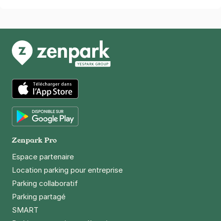
2 Bis rue Paul Bert
93500
Pantin
4,3
(46 avis)
18 €
/jour
,
66 €/semaine
(tarifs dégressifs)
Réserver
+ Abonnements disponibles
App Store
Métro Hoche - 62 64 avenue Jean
Lolive - Pantin
Google Play
Zenpark Pro
62-64 avenue Jean Lolive
93500
Pantin
Espace partenaire
4,1
(7 avis)
Location parking pour entreprise
2 €
/heure
,
18 €/jour,
66 €/semaine
(tarifs dégressifs)
Parking collaboratif
Réserver
Parking partagé
+ Abonnements disponibles
SMART