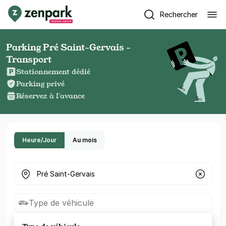
Rechercher
Parking Pré Saint-Gervais -
Transport
Stationnement dédié
Parking privé
Réservez à l'avance
Heure/Jour
Au mois
Où cherchez-vous un parking ?
Type de véhicule