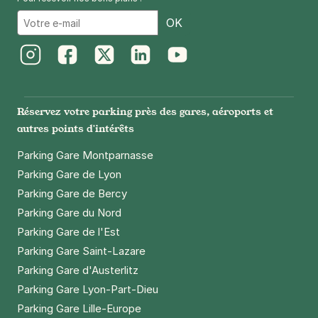
Email
OK
Paris - Porte des Lilas - Télégraphe
99 rue Haxo
Instagram
Facebook
Twitter
LinkedIn
Youtube
75020
Paris
4,4
(209 avis)
Réservez votre parking près des gares, aéroports et
2,50 €
/heure
,
20 €/jour,
65 €/semaine
(tarifs dégressifs)
autres points d'intérêts
Réserver
Parking Gare Montparnasse
+ Abonnements disponibles
Parking Gare de Lyon
Parking Gare de Bercy
Parking Gare du Nord
Les Lilas - Les Bruyères - Mairie des
Parking Gare de l'Est
Lilas
Parking Gare Saint-Lazare
78 avenue Pasteur
93260
Les Lilas
Parking Gare d'Austerlitz
4,2
(5 avis)
Parking Gare Lyon-Part-Dieu
1,50 €
/heure
,
16 €/jour,
60 €/semaine
(tarifs dégressifs)
Parking Gare Lille-Europe