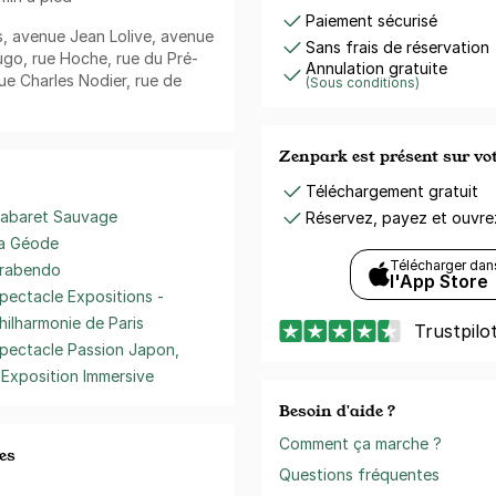
Paiement sécurisé
s, avenue Jean Lolive, avenue
Sans frais de réservation
ugo, rue Hoche, rue du Pré-
Annulation gratuite
ue Charles Nodier, rue de
(Sous conditions)
Zenpark est présent sur v
Téléchargement gratuit
abaret Sauvage
Réservez, payez et ouvr
a Géode
Télécharger dan
rabendo
l'App Store
pectacle Expositions -
hilharmonie de Paris
Trustpilo
pectacle Passion Japon,
'Exposition Immersive
Besoin d'aide ?
Comment ça marche ?
es
Questions fréquentes