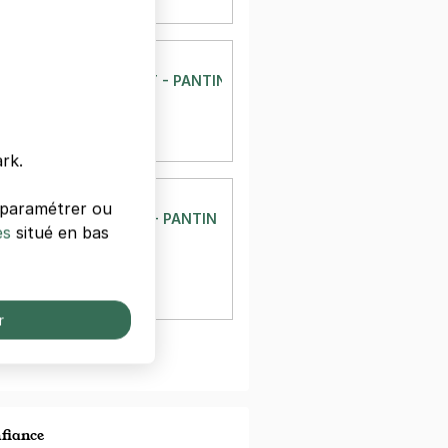
 €/semaine
ANTIN
NGRAD - RUE LESAULT - PANTIN
t
in
à 398 m
rk.
ANTIN
s paramétrer ou
E - RUE SCANDICCI - PANTIN
es
situé en bas
icci
in
à 444 m
 €/jour,
66 €/semaine
r
oir plus
nfiance