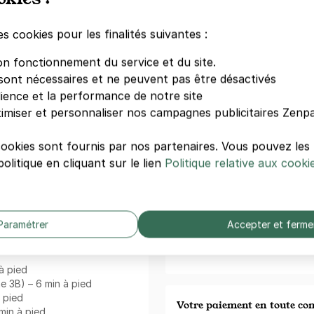
18 €/jour
,
66
nnement serein, sans surcoût.
es cookies pour les finalités suivantes :
PARKING P
ark à deux pas de
Au royal
PARC STALI
on fonctionnement du service et du site.
s encombre. Dans les
14 rue Lesaul
sont nécessaires et ne peuvent pas être désactivés
visiter
La nouvelle Marina,
93500 Pant
dience et la performance de notre site
incipal
. Que vous souhaitiez
n bon moment à deux ou entre
imiser et personnaliser nos campagnes publicitaires Zenpa
tier est structuré autour
etits Ponts, avenue Jean
PARKING P
cookies sont fournis par nos partenaires. Vous pouvez le
tin.
MÉTRO HOCH
olitique en cliquant sur le lien
Politique relative aux cooki
23 rue Scand
ité du parking
93500 Pant
 Hoche - 62 64 avenue Jean
2 €/heure
,
18
Paramétrer
Accepter et ferme
 en commun
autour de ce
V
 à pied
e 3B) – 6 min à pied
à pied
Votre paiement en toute co
min à pied