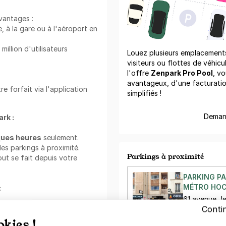
vantages :
e, à la gare ou à l'aéroport en
llion d'utilisateurs
Louez plusieurs emplacements 
visiteurs ou flottes de véhicu
l'offre
Zenpark Pro Pool
, vo
avantageux, d'une facturati
e forfait via l'application
simplifiés !
Demand
rk :
ques heures
seulement.
des parkings à proximité.
Parkings à proximité
tout se fait depuis votre
PARKING P
MÉTRO HOC
:
61 avenue Je
ent au mois. Louez votre
Conti
93500 Pant
ec cette offre. Réservez
okies !