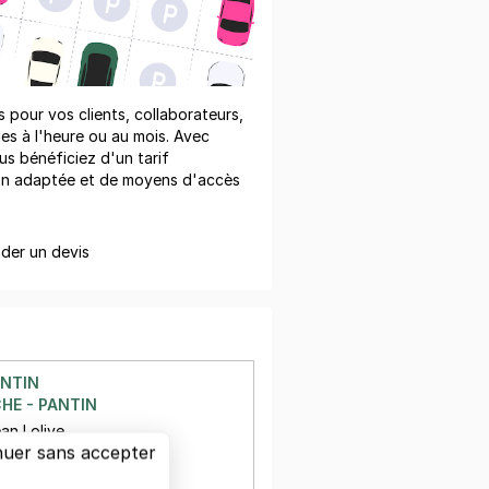
pour vos clients, collaborateurs,
les à l'heure ou au mois. Avec
us bénéficiez d'un tarif
on adaptée et de moyens d'accès
er un devis
ANTIN
HE - PANTIN
an Lolive
nuer sans accepter
in
à 51 m