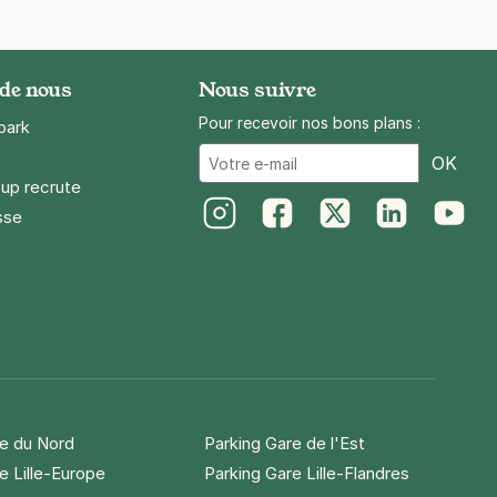
 de nous
Nous suivre
Pour recevoir nos bons plans :
park
Ema
OK
up recrute
sse
Instagram
Facebook
Twitter
LinkedIn
Youtube
re du Nord
Parking Gare de l'Est
e Lille-Europe
Parking Gare Lille-Flandres