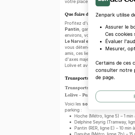
votre place et profitez d'un statio
Que faire dans les alentours ?
Zenpark utilise d
Profitez d'un stationnement Zenp
Assurer le b
Pantin
, garantissant un accès san
Ces cookies 
environs, vous aurez l'occasion de 
Évaluer l'au
Le Narval et La Poste - Pantin Pr
vous détendre seul ou partager u
Mesurer, opt
amis, ces lieux sont idéaux. Le quar
d'axes majeurs comme Route des P
Certains de ces 
Lolive et avenue de la Porte de Pan
consulter notre p
de page.
Transports en commun à proxim
Transports à proximité du Métro
Lolive - Pantin
Voici les
solutions de transport
parking :
Hoche (Métro, ligne 5) – 1 min
Delphine Seyrig (Tramway, lign
Pantin (RER, ligne E) – 10 min 
Danube (Métro, ligne 7b) – 15 