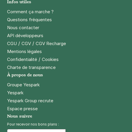
Infos utiles
Citadines
Comment ça marche ?
4 rue des Grands Augustins
75006
Paris
Questions fréquentes
4,7
(273 avis)
Nous contacter
4 €
/heure
,
41 €/jour,
132 €/semaine
(tarifs dégressifs)
API développeurs
Réserver
/
/
CGU
CGV
CGV Recharge
+ Abonnements disponibles
Mentions légales
/
Confidentialité
Cookies
Charte de transparence
Paris - Hôtel de Ville - Saint-Paul
À propos de nous
6 rue de Moussy
75004
Paris
Groupe Yespark
4,2
(284 avis)
Yespark
Yespark Group recrute
4,50 €
/heure
,
39 €/jour,
110 €/semaine
(tarifs dégressifs)
Espace presse
Réserver
Nous suivre
Pour recevoir nos bons plans :