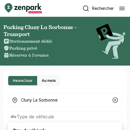
Rechercher
Parking Cluny La Sorbonne -
Transport
Stationnement dédié
Parking privé
Réservez à l'avance
Heure/Jour
Au mois
Où cherchez-vous un parking ?
Type de véhicule