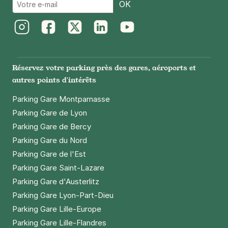
Email
Paris - Hôtel de Ville - Beaubourg
OK
15 rue du Temple
75004
Paris
4,3
(90 avis)
Instagram
Facebook
Twitter
LinkedIn
Youtube
Réserver
Réservez votre parking près des gares, aéroports et
+ Abonnements disponibles
autres points d'intérêts
Parking Gare Montparnasse
Paris - Les Halles Saint-Eustache -
Parking Gare de Lyon
SAEMES
Parking Gare de Bercy
22 rue des Halles
Parking Gare du Nord
75001
Paris
Parking Gare de l'Est
4,5
(511 avis)
Parking Gare Saint-Lazare
5,60 €
/heure
,
38,08 €/jour,
169,12 €/semaine
(tarifs dégressifs)
Parking Gare d'Austerlitz
Parking Gare Lyon-Part-Dieu
Réserver
Parking Gare Lille-Europe
Parking Gare Lille-Flandres