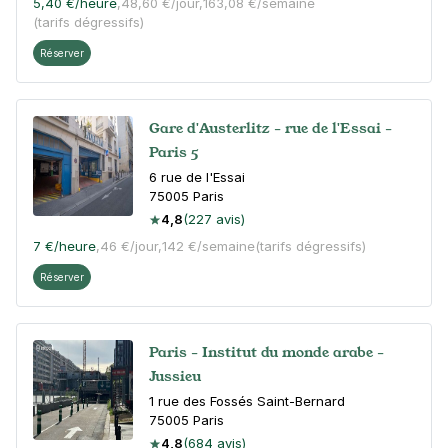
5,40 €
/heure
,
48,60 €/jour,
163,08 €/semaine
(tarifs dégressifs)
Réserver
Gare d'Austerlitz - rue de l'Essai -
Paris 5
6 rue de l'Essai
75005
Paris
4,8
(227 avis)
7 €
/heure
,
46 €/jour,
142 €/semaine
(tarifs dégressifs)
Réserver
Paris - Institut du monde arabe -
Jussieu
1 rue des Fossés Saint-Bernard
75005
Paris
4,8
(684 avis)