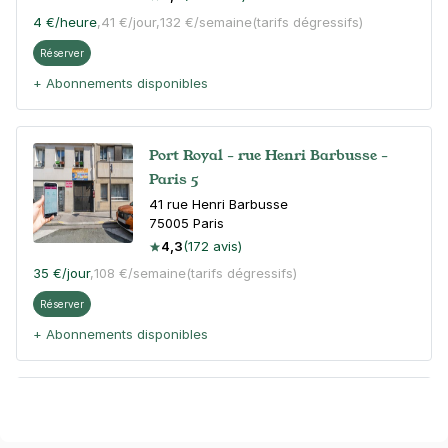
4 €
/heure
,
41 €/jour,
132 €/semaine
(tarifs dégressifs)
Réserver
+ Abonnements disponibles
Port Royal - rue Henri Barbusse -
Paris 5
41 rue Henri Barbusse
75005
Paris
4,3
(172 avis)
35 €
/jour
,
108 €/semaine
(tarifs dégressifs)
Réserver
+ Abonnements disponibles
Paris - Port Royal - Jardin du
Luxembourg