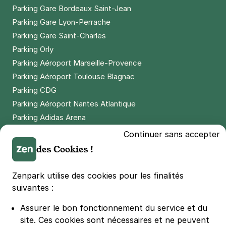
Paris - Centre Georges Pompidou -
Parking Gare Bordeaux Saint-Jean
Rambuteau
Parking Gare Lyon-Perrache
42 rue Beaubourg
Parking Gare Saint-Charles
75003
Paris
Parking Orly
4,6
(211 avis)
Parking Aéroport Marseille-Provence
4 €
/heure
,
36 €/jour,
100 €/semaine
(tarifs dégressifs)
Parking Aéroport Toulouse Blagnac
Réserver
Parking CDG
+ Abonnements disponibles
Parking Aéroport Nantes Atlantique
Parking Adidas Arena
Parking Parc des Princes
Paris - Châtelet - Forum des Halles
Continuer sans accepter
Parking LDLC Arena
12 rue de Turbigo
des Cookies !
75001
Paris
Parking Stade Pierre Mauroy
4,5
(467 avis)
Parking Groupama Stadium
Zenpark utilise des cookies pour les finalités
Parking Vélodrome
4 €
/heure
,
36 €/jour,
100 €/semaine
(tarifs dégressifs)
suivantes :
Parking Stade de France
Réserver
Assurer le bon fonctionnement du service et du
Parking Bercy
+ Abonnements disponibles
site.
Ces cookies sont nécessaires et ne peuvent