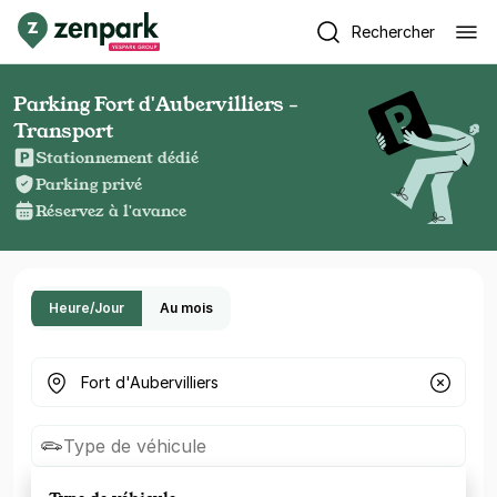
Rechercher
Parking Fort d'Aubervilliers -
Transport
Stationnement dédié
Parking privé
Réservez à l'avance
Heure/Jour
Au mois
Où cherchez-vous un parking ?
Type de véhicule