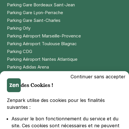
Parking Gare Bordeaux Saint-Jean
Parking Gare Lyon-Perrache
Parking Gare Saint-Charles
Parking Orly
Parking Aéroport Marseille-Provence
Parking Aéroport Toulouse Blagnac
Parking CDG
Parking Aéroport Nantes Atlantique
Parking Adidas Arena
Parking Parc des Princes
Continuer sans accepter
Parking LDLC Arena
des Cookies !
Parking Stade Pierre Mauroy
Parking Groupama Stadium
Zenpark utilise des cookies pour les finalités
Parking Vélodrome
suivantes :
Parking Stade de France
Assurer le bon fonctionnement du service et du
Parking Bercy
site.
Ces cookies sont nécessaires et ne peuvent