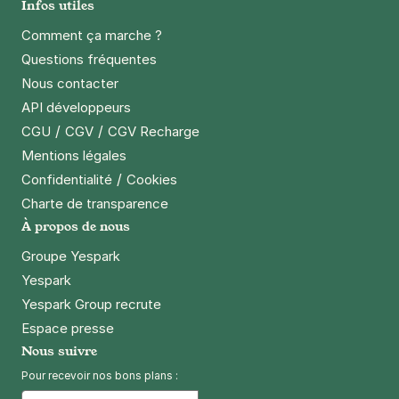
Infos utiles
4,5
(473 avis)
Comment ça marche ?
4 €
/heure
,
36 €/jour,
100 €/semaine
(tarifs dégressifs)
Questions fréquentes
Réserver
Nous contacter
+ Abonnements disponibles
API développeurs
/
/
CGU
CGV
CGV Recharge
Mentions légales
Métro Etienne Marcel - rue de
/
Confidentialité
Cookies
Turbigo - Paris 1
Charte de transparence
12 rue de Turbigo
75001
Paris
À propos de nous
4,1
(78 avis)
Groupe Yespark
4 €
/heure
,
36 €/jour,
100 €/semaine
(tarifs dégressifs)
Yespark
Réserver
Yespark Group recrute
+ Abonnements disponibles
Espace presse
Nous suivre
Pour recevoir nos bons plans :