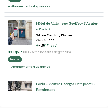
+ Abonnements disponibles
Hôtel de Ville - rue Geoffroy l'Asnier
- Paris 4
34 rue Geoffroy l'Asnier
75004
Paris
4,5
(171 avis)
39 €
/jour
,
110 €/semaine
(tarifs dégressifs)
Réserver
+ Abonnements disponibles
Paris - Centre Georges Pompidou -
Rambuteau
42 rue Beaubourg
75003
Paris
4,6
(212 avis)