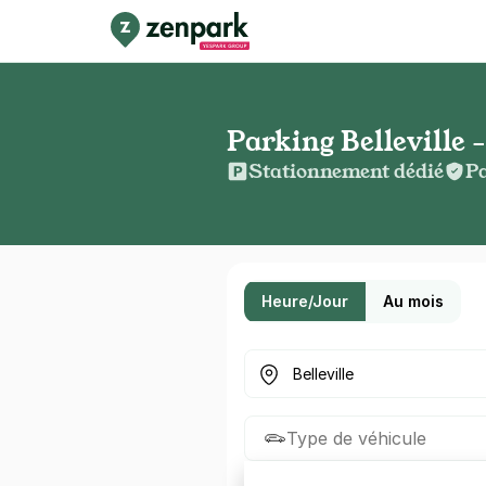
Parking Belleville 
Stationnement dédié
Pa
Heure/Jour
Au mois
Où cherchez-vous un parkin
Type de véhicule