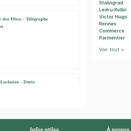
Stalingrad
Ledru-Rollin
Victor Hugo
e des Fêtes - Télégraphe
Rennes
ns
Commerce
Parmentier
Voir tout >
 Lachaise - Duris
is)
maine
(tarifs dégressifs)
Infos utiles
À propos