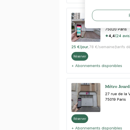
Henri Chevr
3 rue de la M
75020
Paris
4,4
(24 avis
25 €
/jour
,
78 €/semaine
(tarifs d
Réserver
+ Abonnements disponibles
Métro Jourda
27 rue de la V
75019
Paris
Réserver
+ Abonnements disponibles