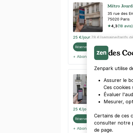
Métro Jourda
35 rue des E
75020
Paris
4,3
(18 avis)
25 €
/jour
,
78 €/semaine
(tarifs d
Réserver
des Co
+ Abonnements disponibles
Zenpark utilise d
Métro Pyréné
Assurer le b
43 rue Piat
Ces cookies 
75020
Paris
Évaluer l'au
4,4
(105 avi
Mesurer, opt
25 €
/jour
,
78 €/semaine
(tarifs d
Certains de ces 
Réserver
consulter notre p
+ Abonnements disponibles
de page.