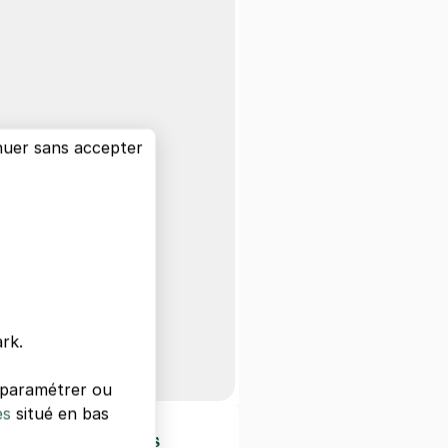
nuer sans accepter
rk.
s paramétrer ou
es
situé en bas
d'intérêts à Paris