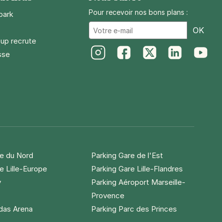
Pour recevoir nos bons plans :
park
Ema
OK
up recrute
sse
Instagram
Facebook
Twitter
LinkedIn
Youtube
re du Nord
Parking Gare de l'Est
e Lille-Europe
Parking Gare Lille-Flandres
y
Parking Aéroport Marseille-
Provence
idas Arena
Parking Parc des Princes