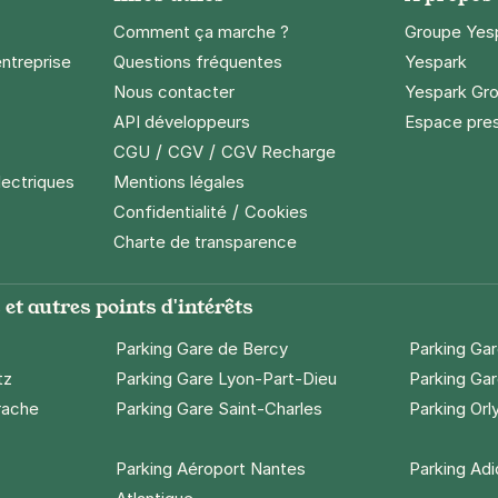
Comment ça marche ?
Groupe Yes
entreprise
Questions fréquentes
Yespark
tes-Chaumont - Belleville
Nous contacter
Yespark Gro
l
API développeurs
Espace pre
/
/
CGU
CGV
CGV Recharge
s)
lectriques
Mentions légales
maine
(tarifs dégressifs)
/
Confidentialité
Cookies
Charte de transparence
et autres points d'intérêts
Parking Gare de Bercy
Parking Ga
e Lachaise - Ménilmontant
tz
Parking Gare Lyon-Part-Dieu
Parking Gar
 de Ménilmontant
rache
Parking Gare Saint-Charles
Parking Orl
)
Parking Aéroport Nantes
Parking Ad
maine
(tarifs dégressifs)