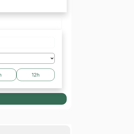
h
12h