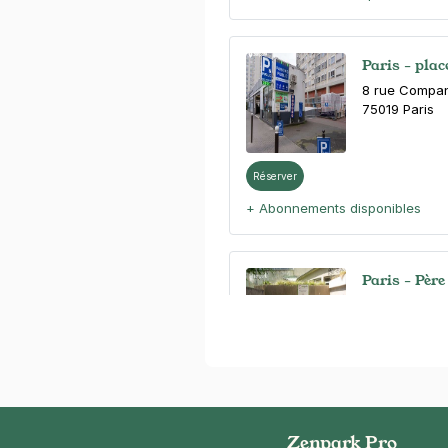
Paris - plac
8 rue Compa
75019
Paris
Réserver
+ Abonnements disponibles
Paris - Père
21 rue Duris
75020
Paris
4,6
(1345 av
3,50 €
/heure
,
25 €/jour,
89 €/se
Réserver
Zenpark Pro