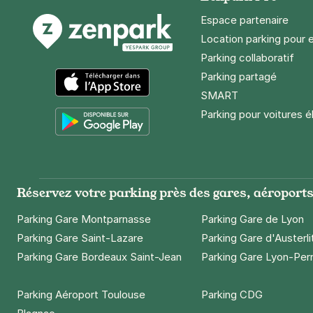
+ Abonnements disponibles
Espace partenaire
Location parking pour 
Paris - But
Parking collaboratif
19 rue Rebeva
Parking partagé
75019
Paris
SMART
4,2
(482 avi
App Store
Parking pour voitures é
2,50 €
/heure
,
21 €/jour,
65 €/se
Google Play
Réserver
+ Abonnements disponibles
Réservez votre parking près des gares, aéroports 
Parking Gare Montparnasse
Parking Gare de Lyon
Paris - Pèr
Parking Gare Saint-Lazare
Parking Gare d'Austerli
90 boulevard
75020
Paris
Parking Gare Bordeaux Saint-Jean
Parking Gare Lyon-Per
4,3
(311 avis
Parking Aéroport Toulouse
Parking CDG
3,50 €
/heure
,
25 €/jour,
89 €/se