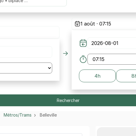
go • biplace …
1 août · 07:15
4h
8
Rechercher
Métros/Trams
Belleville