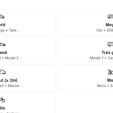
tit
Mo
go • Yaris …
Clio • 20
and
Très 
 • Model 3 …
Model Y • Ca
ut (≥ 2m)
Mo
sit • Master …
Moto • S
élo