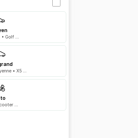
yen
8 • Golf …
grand
yenne • X5 …
to
cooter …