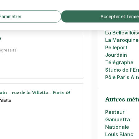
Parc de Bellev
Paramétrer
Accepter et ferme
eau - Paris 20
Belleville
Ménilmontan
are
La Bellevillois
)
La Maroquine
Pelleport
égressifs)
Jourdain
Télégraphe
Studio de l'E
Pôle Paris Al
in - rue de la Villette - Paris 19
Autres métr
illette
Pasteur
Gambetta
Nationale
Louis Blanc