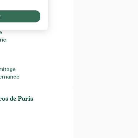
ille
r
t
e
rie
rmitage
ternance
os de Paris