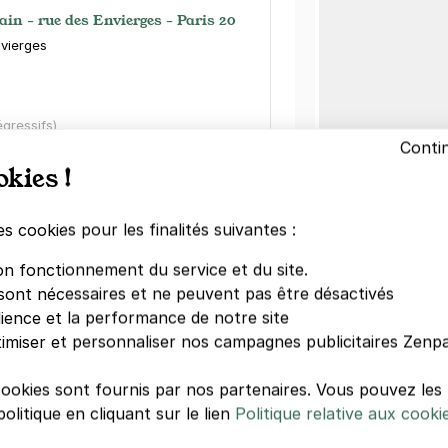
in - rue des Envierges - Paris 20
nvierges
égressifs)
Conti
okies !
es cookies pour les finalités suivantes :
es - 43 rue Piat - Paris 20
on fonctionnement du service et du site.
sont nécessaires et ne peuvent pas être désactivés
dience et la performance de notre site
s)
imiser et personnaliser nos campagnes publicitaires Zenpa
égressifs)
cookies sont fournis par nos partenaires. Vous pouvez le
olitique en cliquant sur le lien
Politique relative aux cooki
Autre lieux 