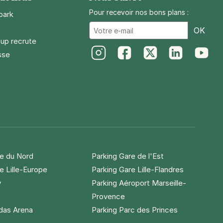
Pour recevoir nos bons plans :
park
Ema
OK
up recrute
sse
Instagram
Facebook
Twitter
LinkedIn
Youtube
re du Nord
Parking Gare de l'Est
e Lille-Europe
Parking Gare Lille-Flandres
y
Parking Aéroport Marseille-
Provence
idas Arena
Parking Parc des Princes