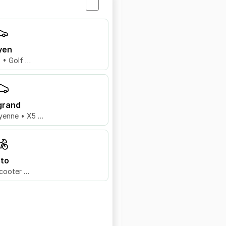
yen
8 • Golf …
grand
yenne • X5 …
to
cooter …