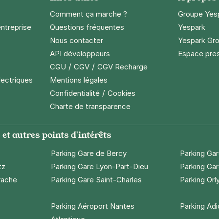
Comment ça marche ?
Groupe Yes
entreprise
Questions fréquentes
Yespark
Nous contacter
Yespark Gro
API développeurs
Espace pre
e Lachaise - Gambetta
/
/
CGU
CGV
CGV Recharge
ambetta
lectriques
Mentions légales
/
Confidentialité
Cookies
)
Charte de transparence
maine
(tarifs dégressifs)
et autres points d'intérêts
Parking Gare de Bercy
Parking Ga
tz
Parking Gare Lyon-Part-Dieu
Parking Gar
rache
Parking Gare Saint-Charles
Parking Orl
e des Lilas - Saint-Fargeau
 Fargeau
Parking Aéroport Nantes
Parking Ad
s)