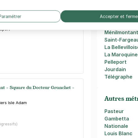
Père Lachais
Paramétrer
Accepter et ferme
Parc de Bellev
ilmontant - Pelleport
Belleville
leport
Ménilmontan
Saint-Fargea
La Bellevillois
La Maroquine
Pelleport
Jourdain
Télégraphe
t - Square du Docteur Granchet -
Autres métr
liers Isle Adam
Pasteur
Gambetta
égressifs)
Nationale
Louis Blanc