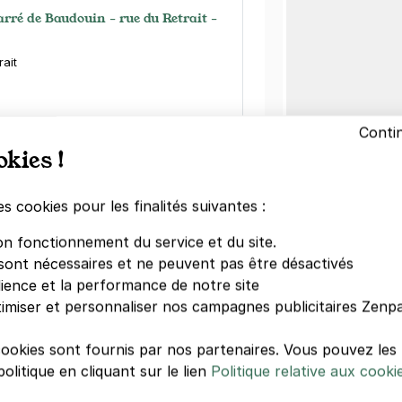
rré de Baudouin - rue du Retrait -
rait
égressifs)
Conti
okies !
es cookies pour les finalités suivantes :
on fonctionnement du service et du site.
t - Amandiers - Paris 20
sont nécessaires et ne peuvent pas être désactivés
am
dience et la performance de notre site
imiser et personnaliser nos campagnes publicitaires Zenpa
s)
égressifs)
cookies sont fournis par nos partenaires. Vous pouvez le
olitique en cliquant sur le lien
Politique relative aux cooki
Autre lieux 