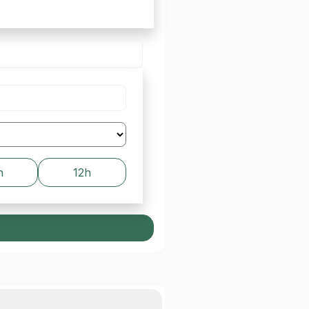
h
12h