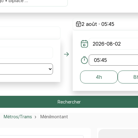
go • biplace …
2 août · 05:45
4h
8
Rechercher
Métros/Trams
Ménilmontant