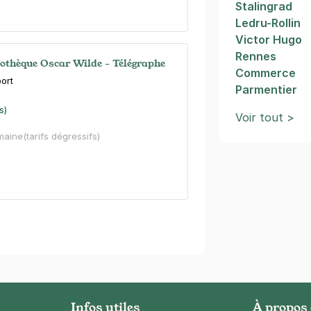
Stalingrad
Ledru-Rollin
Victor Hugo
Rennes
liothèque Oscar Wilde - Télégraphe
Commerce
port
Parmentier
s)
Voir tout >
maine
(tarifs dégressifs)
t-Fargeau - Cimetière de Belleville
int Fargeau
s)
maine
(tarifs dégressifs)
Infos utiles
À propos