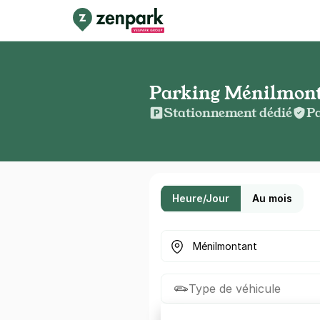
Parking Ménilmont
Stationnement dédié
Pa
Heure/Jour
Au mois
Où cherchez-vous un parkin
Type de véhicule