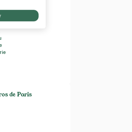
e
r
ille
t
u
e
rie
os de Paris