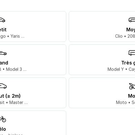
tit
Mo
go • Yaris …
Clio • 20
and
Très 
 • Model 3 …
Model Y • Ca
ut (≥ 2m)
Mo
sit • Master …
Moto • S
élo