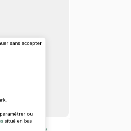
nuer sans accepter
rk.
s paramétrer ou
es
situé en bas
d'intérêts à Paris