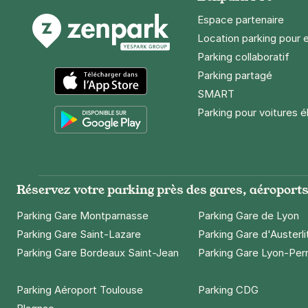
Réserver
Espace partenaire
Location parking pour 
+ Abonnements disponibles
Parking collaboratif
Parking partagé
Paris - Pèr
SMART
App Store
73 avenue G
Parking pour voitures é
75020
Paris
4,4
(50 avis
Google Play
2,50 €
/heure
,
20 €/jour,
65 €/se
Réserver
Réservez votre parking près des gares, aéroports 
+ Abonnements disponibles
Parking Gare Montparnasse
Parking Gare de Lyon
Parking Gare Saint-Lazare
Parking Gare d'Austerli
Parking Gare Bordeaux Saint-Jean
Parking Gare Lyon-Per
Paris - Port
26 rue Saint
75020
Paris
Parking Aéroport Toulouse
Parking CDG
4,3
(289 avi