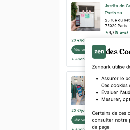
Jardin du Ca
Paris 20
25 rue du Ret
75020
Paris
4,7
(8 avis)
20 €
/jour
,
65 €/semaine
(tarifs d
des Co
Réserver
+ Abonnements disponibles
Zenpark utilise d
Assurer le b
Ménilmontan
Ces cookies 
10 rue d'Ann
Évaluer l'au
75020
Paris
Mesurer, opt
4,2
(120 avi
20 €
/jour
,
65 €/semaine
(tarifs d
Certains de ces 
consulter notre p
Réserver
de page.
+ Abonnements disponibles