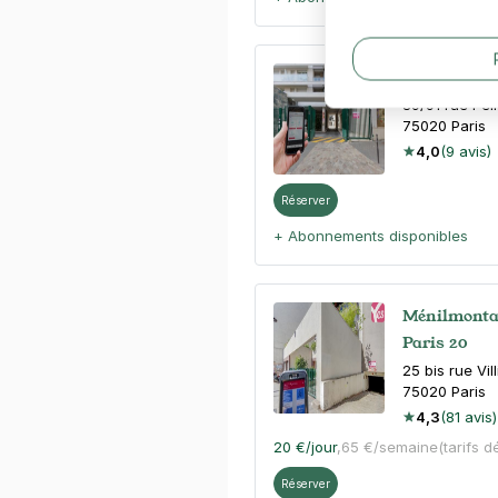
Paris - Mén
89/91 rue Pel
75020
Paris
4,0
(9 avis)
Réserver
+ Abonnements disponibles
Ménilmontan
Paris 20
25 bis rue Vil
75020
Paris
4,3
(81 avis)
20 €
/jour
,
65 €/semaine
(tarifs d
Réserver