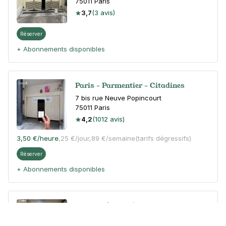
75011
Paris
3,7
(3 avis)
Réserver
+ Abonnements disponibles
Paris - Parmentier - Citadines
7 bis rue Neuve Popincourt
75011
Paris
4,2
(1012 avis)
3,50 €
/heure
,
25 €/jour,
89 €/semaine
(tarifs dégressifs)
Réserver
+ Abonnements disponibles
Paris - Père Lachaise -
Ménilmontant