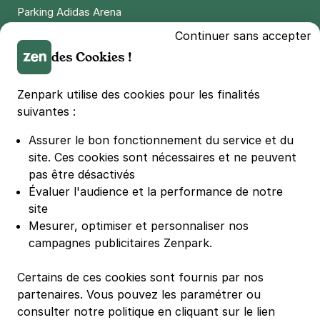
4,50 €
/heure
,
37 €/jour,
165 €/semaine
(tarifs dégressifs)
Parking Adidas Arena
Parking Parc des Princes
Réserver
Continuer sans accepter
Parking LDLC Arena
des Cookies !
Parking Stade Pierre Mauroy
Paris - Bastille - Thiéré
Parking Groupama Stadium
Zenpark utilise des cookies pour les finalités
15 passage Thiéré
Parking Vélodrome
suivantes :
75011
Paris
Parking Stade de France
4,0
(259 avis)
Assurer le bon fonctionnement du service et du
Parking Bercy
site.
Ces cookies sont nécessaires et ne peuvent
4 €
/heure
,
32 €/jour,
100 €/semaine
(tarifs dégressifs)
Parking La Défense Arena
pas être désactivés
Réserver
Parking Les 4 temps
Évaluer l'audience et la performance de notre
+ Abonnements disponibles
Parking Nation
site
Parking Porte de Versailles
Mesurer, optimiser et personnaliser nos
campagnes publicitaires Zenpark.
Parking Lille Grand Palais
Paris - Bibliothèque Oscar Wilde -
Parking Euralille
Télégraphe
Certains de ces cookies sont fournis par nos
Parking Casino Barrière Lille
158 rue Pelleport
partenaires. Vous pouvez les paramétrer ou
75020
Paris
consulter notre politique en cliquant sur le lien
4,3
(267 avis)