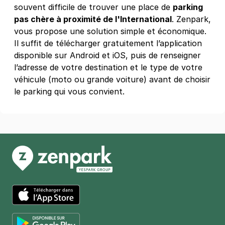
souvent difficile de trouver une place de
parking
République
pas chère à proximité de l'International
. Zenpark,
10 rue Omer Talon
vous propose une solution simple et économique.
75011
Paris
Il suffit de télécharger gratuitement l’application
4,5
(156 avis)
disponible sur Android et iOS, puis de renseigner
3,50 €
/heure
,
25 €/jour,
89 €/semaine
(tarifs dégressifs)
l’adresse de votre destination et le type de votre
Réserver
véhicule (moto ou grande voiture) avant de choisir
+ Abonnements disponibles
le parking qui vous convient.
Paris - Buttes-Chaumont - Belleville
19 rue Rebeval
75019
Paris
4,2
(485 avis)
2,50 €
/heure
,
21 €/jour,
65 €/semaine
(tarifs dégressifs)
Réserver
+ Abonnements disponibles
App Store