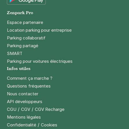
Google Play
Paris - Bastille - Voltaire
Zenpark Pro
3 Villa Marces
Espace partenaire
75011
Paris
Location parking pour entreprise
4,2
(382 avis)
Parking collaboratif
4 €
/heure
,
32 €/jour,
100 €/semaine
(tarifs dégressifs)
Parking partagé
Réserver
SMART
+ Abonnements disponibles
Parking pour voitures électriques
Infos utiles
Comment ça marche ?
Paris - Hôpital Saint-Louis -
Questions fréquentes
SAEMES
Nous contacter
1 avenue Claude Vellefaux
75010
Paris
API développeurs
4,6
(321 avis)
/
/
CGU
CGV
CGV Recharge
4,59 €
/heure
,
24,86 €/jour,
108,64 €/semaine
Mentions légales
(tarifs dégressifs)
/
Confidentialité
Cookies
Réserver