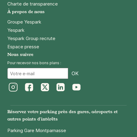
Charte de transparence
À propos de nous
Groupe Yespark
Paris - Père Lachaise - Gambetta
Yespark
73 avenue Gambetta
75020
Paris
Yespark Group recrute
4,4
(50 avis)
Espace presse
Nous suivre
2,50 €
/heure
,
20 €/jour,
65 €/semaine
(tarifs dégressifs)
Pour recevoir nos bons plans :
Réserver
Email
OK
+ Abonnements disponibles
Paris - Bastille - Roquette Extérieur
Instagram
Facebook
Twitter
LinkedIn
Youtube
33 rue de la Roquette
75011
Paris
Réservez votre parking près des gares, aéroports et
4,5
(151 avis)
autres points d'intérêts
4 €
/heure
,
32 €/jour,
100 €/semaine
(tarifs dégressifs)
Parking Gare Montparnasse