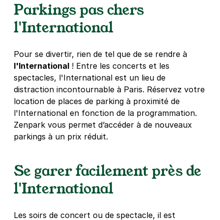
Parkings pas chers
90 boulevard de Ménilmontant
75020
Paris
l'International
4,3
(311 avis)
3,50 €
/heure
,
25 €/jour,
89 €/semaine
(tarifs dégressifs)
Pour se divertir, rien de tel que de se rendre à
Réserver
l'International
! Entre les concerts et les
+ Abonnements disponibles
spectacles, l'International est un lieu de
distraction incontournable à Paris. Réservez votre
location de places de parking à proximité de
Paris - Père Lachaise - Duris
l'International en fonction de la programmation.
21 rue Duris
Zenpark vous permet d’accéder à de nouveaux
75020
Paris
parkings à un prix réduit.
4,6
(1346 avis)
3,50 €
/heure
,
25 €/jour,
89 €/semaine
(tarifs dégressifs)
Se garer facilement près de
Réserver
l'International
+ Abonnements disponibles
Les soirs de concert ou de spectacle, il est
Paris - Père Lachaise - avenue de la