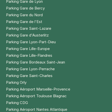
Réserver
Parking Gare de Lyon
+ Abonnements disponibles
Parking Gare de Bercy
Parking Gare du Nord
Parking Gare de l'Est
Paris - Bastille - Roquette Intérieur
Parking Gare Saint-Lazare
33 rue de la Roquette
Parking Gare d'Austerlitz
75011
Paris
Parking Gare Lyon-Part-Dieu
4,2
(727 avis)
Parking Gare Lille-Europe
4 €
/heure
,
32 €/jour,
100 €/semaine
(tarifs dégressifs)
Parking Gare Lille-Flandres
Réserver
Parking Gare Bordeaux Saint-Jean
+ Abonnements disponibles
Parking Gare Lyon-Perrache
Parking Gare Saint-Charles
Parking Orly
Paris - Buttes-Chaumont - Mairie du
Parking Aéroport Marseille-Provence
19e
Parking Aéroport Toulouse Blagnac
76 avenue Secrétan
75019
Paris
Parking CDG
4,7
(344 avis)
Parking Aéroport Nantes Atlantique