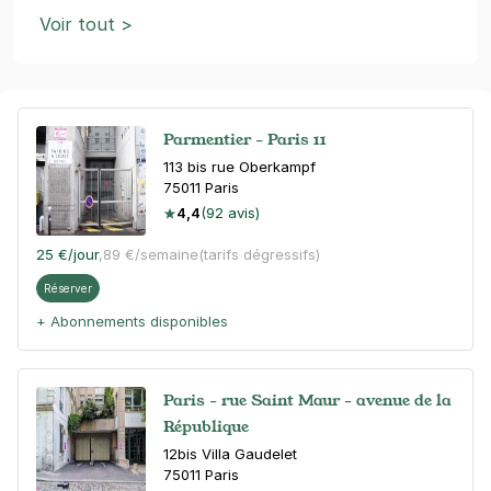
Voir tout >
Parmentier - Paris 11
113 bis rue Oberkampf
75011
Paris
4,4
(92 avis)
25 €
/jour
,
89 €/semaine
(tarifs dégressifs)
Réserver
+ Abonnements disponibles
Paris - rue Saint Maur - avenue de la
République
12bis Villa Gaudelet
75011
Paris