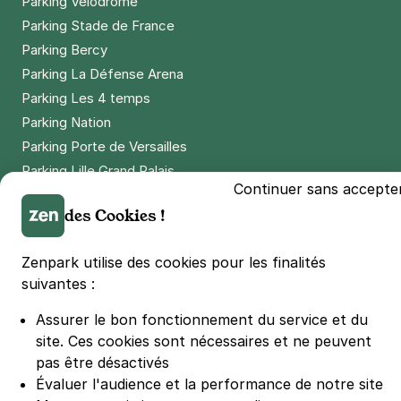
Parking Vélodrome
Parking Stade de France
Parking Bercy
Parking La Défense Arena
Parking Les 4 temps
Parking Nation
Parking Porte de Versailles
Parking Lille Grand Palais
Continuer sans accepte
Parking Euralille
des Cookies !
Parking Casino Barrière Lille
Zenpark utilise des cookies pour les finalités
🌍 Passer de 130 à 110 km/h sur autoroute réduit votre
suivantes :
consommation de 20%
#SeDéplacerMoinsPolluer
Assurer le bon fonctionnement du service et du
© Zenpark 2012 - 2026 - Tous droits réservés - Fabriqué avec soin à
site.
Ces cookies sont nécessaires et ne peuvent
Rennes et Paris
pas être désactivés
Évaluer l'audience et la performance de notre site