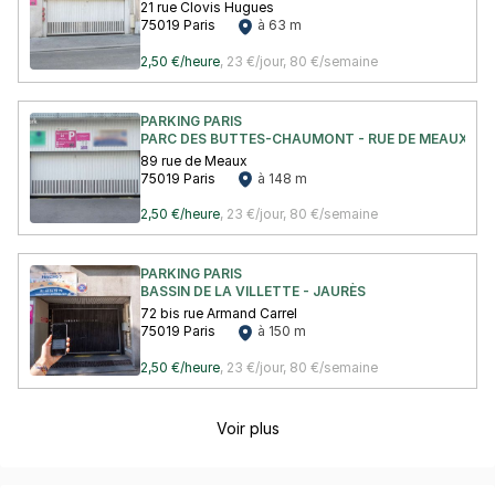
21 rue Clovis Hugues
75019 Paris
à 63 m
2,50 €/heure
,
23 €/jour,
80 €/semaine
PARKING PARIS
PARC DES BUTTES-CHAUMONT - RUE DE MEAUX
89 rue de Meaux
75019 Paris
à 148 m
2,50 €/heure
,
23 €/jour,
80 €/semaine
PARKING PARIS
BASSIN DE LA VILLETTE - JAURÈS
72 bis rue Armand Carrel
75019 Paris
à 150 m
2,50 €/heure
,
23 €/jour,
80 €/semaine
Voir plus