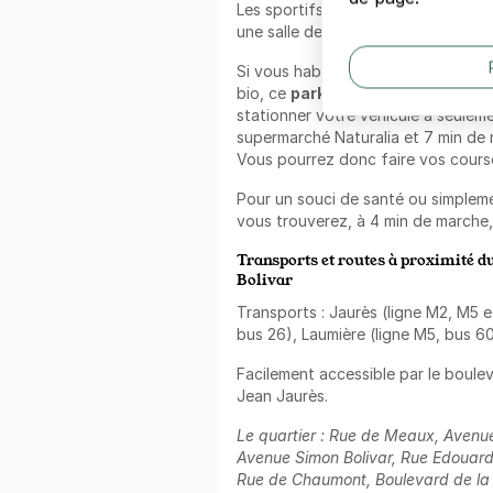
Les sportifs trouveront leur bonheu
une salle de sport Neoness situés t
Si vous habitez dans le quartier 
bio, ce
parking Bassin de la Ville
stationner votre véhicule à seuleme
supermarché Naturalia et 7 min de
Vous pourrez donc faire vos course
Pour un souci de santé ou simpleme
vous trouverez, à 4 min de marche,
Transports et routes à proximité du
Bolivar
Transports : Jaurès (ligne M2, M5 e
bus 26), Laumière (ligne M5, bus 60
Facilement accessible par le bouleva
Jean Jaurès.
Le quartier : Rue de Meaux, Avenu
Avenue Simon Bolivar, Rue Edouard
Rue de Chaumont, Boulevard de la Vi