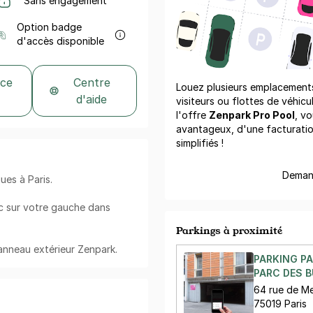
Sans engagement
Option badge
d'accès disponible
 ce
Centre
Louez plusieurs emplacements 
d'aide
visiteurs ou flottes de véhicu
l'offre
Zenpark Pro Pool
, vo
avantageux, d'une facturati
simplifiés !
Demand
ues à Paris.
anc sur votre gauche dans
Parkings à proximité
panneau extérieur Zenpark.
PARKING PA
PARC DES B
64 rue de M
75019 Paris