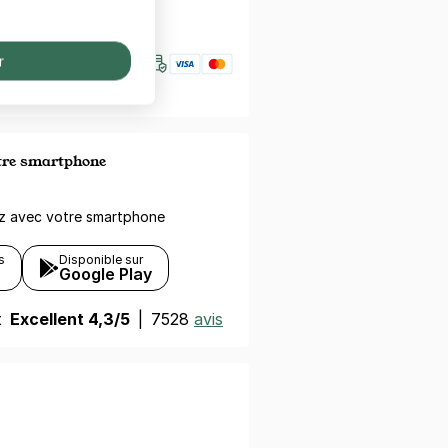
nfiance
r
otre smartphone
ez avec votre smartphone
s
Disponible sur
Google Play
t
Excellent 4,3/5
|
7528
avis