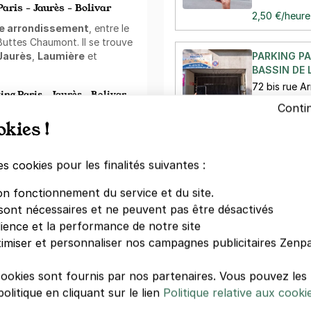
aris - Jaurès - Bolivar
2,50 €/heure
e arrondissement
, entre le
 Buttes Chaumont. Il se trouve
Jaurès
,
Laumière
et
PARKING PA
BASSIN DE 
72 bis rue A
king Paris - Jaurès - Bolivar
75019 Paris
Conti
ment 8 min à pied du Bassin
okies !
2,50 €/heure
vous y rendre facilement pour
er des nombreux bars et
urcq ou la Péniche Anako, ou
es cookies pour les finalités suivantes :
PARKING PA
ts et déguster de délicieux
MK2 QUAI D
ine à ciel ouvert, ainsi que
on fonctionnement du service et du site.
48 avenue J
uai de Seine situé
sont nécessaires et ne peuvent pas être désactivés
75019 Paris
 De quoi profiter en hiver,
dience et la performance de notre site
imiser et personnaliser nos campagnes publicitaires Zenpa
bis budget Paris La Villette, à
V
droit idéal pour séjourner.
cookies sont fournis par nos partenaires. Vous pouvez le
u quartier, tout en étant
olitique en cliquant sur le lien
Politique relative aux cooki