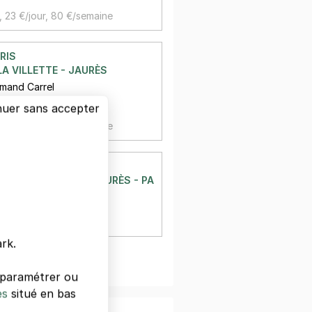
,
23 €/jour,
80 €/semaine
RIS
LA VILLETTE - JAURÈS
rmand Carrel
à 88 m
nuer sans accepter
,
23 €/jour,
80 €/semaine
RIS
E LOIRE - AV JEAN JAURÈS - PARIS 19
ean Jaurès
à 124 m
rk.
oir plus
s paramétrer ou
es
situé en bas