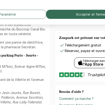
Votre paiement en toute co
r avec le Climbing District et
ous deux à 2 min à pied.
Paiement sécurisé
Paramétrer
Accepter et ferme
Sans frais de réservation
et que vous aimez consommer
Annulation gratuite
tte
vous permettra de
(Sous conditions)
nt 4 min à pied d’un
 marche du Biocoop Canal Bio.
s en toute sérénité.
Zenpark est présent sur v
nt une panne de dentifrice,
Téléchargement gratuit
 la pharmacie Secrétan.
Réservez, payez et ouvr
 parking Paris - Jaurès -
Télécharger dan
l'App Store
t M7bis), Bolivar (ligne M7bis,
).
Trustpilo
rd de la Villette et l’avenue
Besoin d'aide ?
e Jean Jaurès, Rue Bouret,
 Pailleron, Avenue Secrétan,
Comment ça marche ?
llette, Rue Lally-Tollendal.