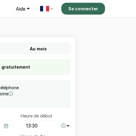
g
Aide
Se connecter
Au mois
s gratuitement
téléphone
irie
Heure de début