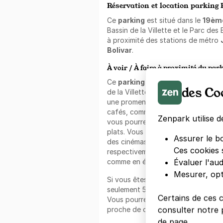
Réservation et location parking P
Ce
parking
est situé dans le
19èm
Bassin de la Villette et le Parc des
à proximité des stations de métro
Bolivar
.
À voir / À faire à proximité du par
Ce
parking Paris
est situé à seule
des Co
de la Villette. Vous pourrez donc 
une promenade agréable où profit
cafés, comme le célèbre bar de l'O
Zenpark utilise d
vous pourrez assister à des concer
plats. Vous trouverez aussi une pisc
Assurer le b
des cinémas MK2 Quai de Loire et Q
Ces cookies 
respectivement à 6 et 8 min à pied.
Évaluer l'au
comme en été.
Mesurer, opt
Si vous êtes de passage à Paris, l’I
seulement 5 min de marche, est l’en
Certains de ces 
Vous pourrez profiter pleinement d
consulter notre p
proche de ce
parking bon plan
.
de page.