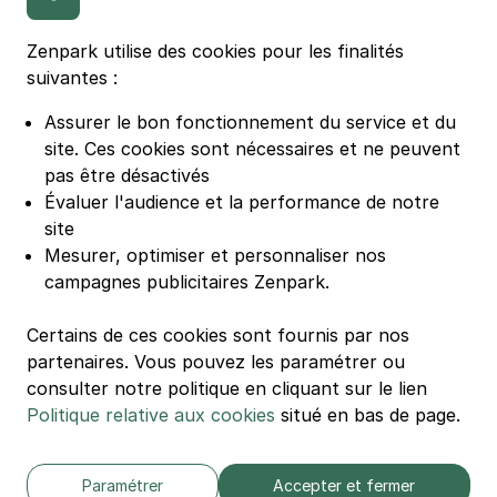
Parking Stade Pierre Mauroy
Parking Groupama Stadium
Zenpark utilise des cookies pour les finalités
Parking Vélodrome
suivantes :
Parking Stade de France
Assurer le bon fonctionnement du service et du
Parking Bercy
site.
Ces cookies sont nécessaires et ne peuvent
Parking La Défense Arena
pas être désactivés
Parking Les 4 temps
Évaluer l'audience et la performance de notre
Parking Nation
site
Parking Porte de Versailles
Mesurer, optimiser et personnaliser nos
campagnes publicitaires Zenpark.
Parking Lille Grand Palais
Parking Euralille
Certains de ces cookies sont fournis par nos
Parking Casino Barrière Lille
partenaires. Vous pouvez les paramétrer ou
consulter notre politique en cliquant sur le lien
Politique relative aux cookies
situé en bas de page.
🌍 Passer de 130 à 110 km/h sur autoroute réduit votre
consommation de 20%
#SeDéplacerMoinsPolluer
Paramétrer
Accepter et fermer
© Zenpark 2012 - 2026 - Tous droits réservés - Fabriqué avec soin à