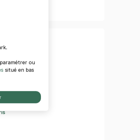
e Paris
rk.
Agriculture
s paramétrer ou
es
situé en bas
 Week
r
il
ris