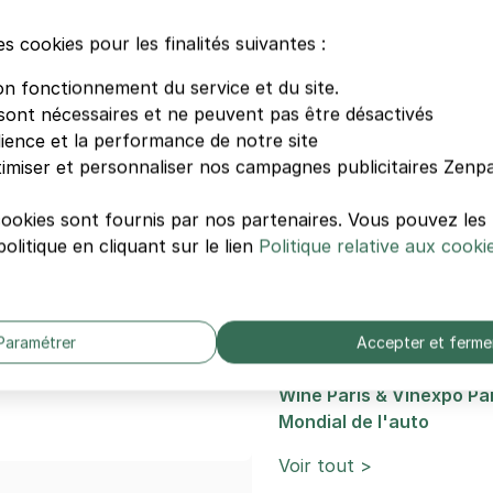
 stationnement
avant votre soirée.
es cookies pour les finalités suivantes :
on fonctionnement du service et du site.
sont nécessaires et ne peuvent pas être désactivés
Autres événements d
dience et la performance de notre site
imiser et personnaliser nos campagnes publicitaires Zenpa
Foire de Paris
Salon International de l'
cookies sont fournis par nos partenaires. Vous pouvez le
Retromobile
olitique en cliquant sur le lien
Politique relative aux cooki
Foire du trône
Spectacle Paris Games
Paris Games Week
Salon du Bourget
Paramétrer
Accepter et ferme
Spectacle Cirque du Sole
Wine Paris & Vinexpo Pa
Mondial de l'auto
Voir tout >