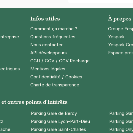
Infos utiles
À propos
Comment ça marche ?
Groupe Yes
entreprise
Questions fréquentes
Yespark
Nous contacter
Yespark Gro
API développeurs
Espace pre
/
/
CGU
CGV
CGV Recharge
lectriques
Mentions légales
/
Confidentialité
Cookies
Charte de transparence
et autres points d'intérêts
Parking Gare de Bercy
Parking Ga
tz
Parking Gare Lyon-Part-Dieu
Parking Gar
rache
Parking Gare Saint-Charles
Parking Orl