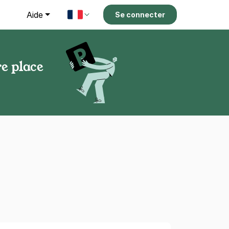
g
Aide
Se connecter
e place