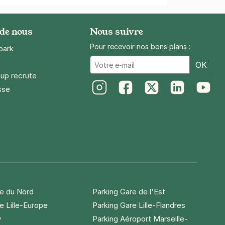
 de nous
Nous suivre
Pour recevoir nos bons plans :
park
Ema
OK
up recrute
sse
Instagram
Facebook
Twitter
LinkedIn
Youtube
re du Nord
Parking Gare de l'Est
e Lille-Europe
Parking Gare Lille-Flandres
y
Parking Aéroport Marseille-