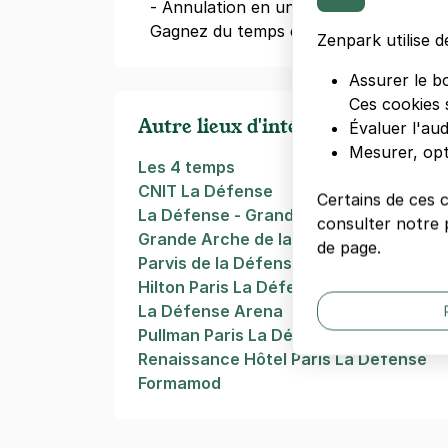
- Annulation en un clic
Gagnez du temps en
réservant votre
Zenpark utilise d
Assurer le b
Ces cookies 
Autre lieux d'intérêts à Paris
Évaluer l'au
Mesurer, opt
Les 4 temps
CNIT La Défense
Certains de ces 
La Défense - Grande Arche
consulter notre p
Grande Arche de la Défense
de page.
Parvis de la Défense
Hilton Paris La Défense
La Défense Arena
Pullman Paris La Défense
Renaissance Hôtel Paris La Défense
Formamod