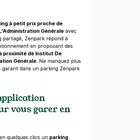
ne
(tarifs dégressifs)
ing à petit prix proche de
 L'Administration Générale
avec
g partagé, Zenpark répond à
aban-Delmas - Courbevoie
tationnement en proposant des
vis de Chavannes
 proximité de Institut De
evoie
ration Générale
. Ne manquez plus
s garant dans un parking Zenpark
égressifs)
pplication
our vous garer en
e de la Défense - Courbevoie
vis de Chavannes
evoie
en quelques clics un
parking