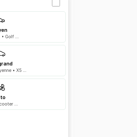
yen
8 • Golf …
grand
yenne • X5 …
to
cooter …