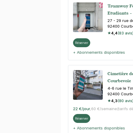
Tramway Fau
Etudiants -
27 - 29 rue d
92400
Courb
4,4
(83 avis
Réserver
+ Abonnements disponibles
Cimetière de
Courbevoie
4-6 rue le Tin
92400
Courb
4,3
(80 avis
22 €
/jour
,
60 €/semaine
(tarifs d
Réserver
+ Abonnements disponibles