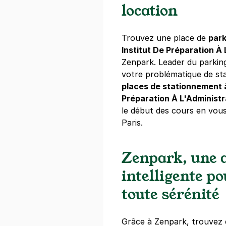
3 €
/heure
,
22 €/jour,
60 €/semai
location
Réserver
+ Abonnements disponibles
Trouvez une place de
park
Institut De Préparation À
Zenpark. Leader du parkin
Gymnase Ch
votre problématique de s
33 avenue Pu
places de stationnement à
92400
Courb
Préparation À L'Administ
4,2
(5 avis)
le début des cours en vou
Paris.
22 €
/jour
,
60 €/semaine
(tarifs d
Réserver
Zenpark, une a
+ Abonnements disponibles
intelligente p
toute sérénité
Grande Arch
39 avenue Pu
92400
Courb
Grâce à Zenpark, trouvez 