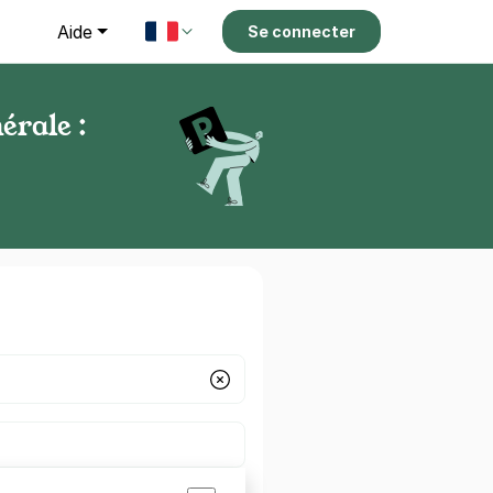
g
Aide
Se connecter
érale :