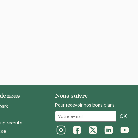
 de nous
Nous suivre
Pour recevoir nos bons plans :
park
Ema
OK
up recrute
sse