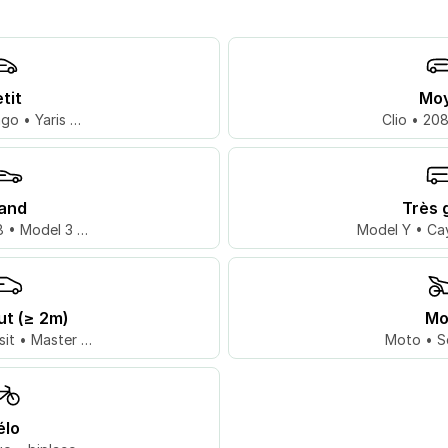
tit
Mo
go • Yaris …
Clio • 20
and
Très 
 • Model 3 …
Model Y • Ca
ut (≥ 2m)
Mo
sit • Master …
Moto • S
élo