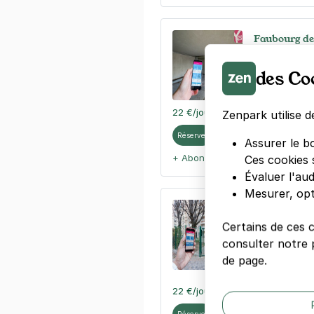
Faubourg de
35 rue des Et
92400
Courb
des Co
4,6
(50 avis
22 €
/jour
,
60 €/semaine
(tarifs d
Zenpark utilise d
Réserver
Assurer le b
+ Abonnements disponibles
Ces cookies 
Évaluer l'au
Mesurer, opt
Tramway Fau
Frères Lebo
Certains de ces 
consulter notre p
5 place des T
92400
Courb
de page.
4,4
(13 avis)
22 €
/jour
,
60 €/semaine
(tarifs d
Réserver