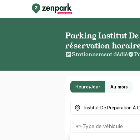
Parking Institut De
réservation horaire
Stationnement dédié
Pa
Heure/Jour
Au mois
Où cherchez-vous un parkin
Type de véhicule