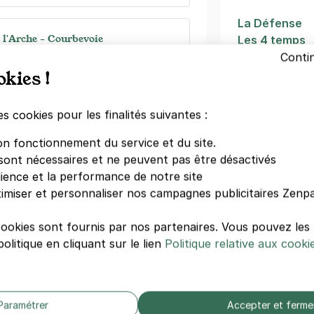
La Défense
 l'Arche - Courbevoie
Les 4 temps
CNIT La Défe
udiants
Conti
evoie
okies !
La Défense -
)
Grande Arche
Parvis de la 
égressifs)
es cookies pour les finalités suivantes :
La Défense A
Hilton Paris 
on fonctionnement du service et du site.
Tour Cœur D
sont nécessaires et ne peuvent pas être désactivés
Renaissance 
dience et la performance de notre site
imiser et personnaliser nos campagnes publicitaires Zenpa
bourg de l'Arche - place des Trois
Autres écol
euf - Courbevoie
cookies sont fournis par nos partenaires. Vous pouvez le
olitique en cliquant sur le lien
rois Frères Leboeuf
Politique relative aux cooki
Ufr Staps
evoie
Gobelins
Conservatoir
égressifs)
Audiovisuelle
Paramétrer
Accepter et ferme