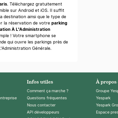
)
aris
. Téléchargez gratuitement
ible sur Android et iOS. Il suffit
égressifs)
a destination ainsi que le type de
r la réservation de votre
parking
ation À L'Administration
imple ! Votre smartphone se
e qui ouvre les parkings près de
bourg de l'Arche - 59 avenue
L'Administration Générale.
avannes - Courbevoie
vis de Chavannes
evoie
égressifs)
Infos utiles
À propos
Comment ça marche ?
Groupe Yes
entreprise
Questions fréquentes
Yespark
Nous contacter
Yespark Gro
API développeurs
Espace pre
bourg de l'Arche - avenue de