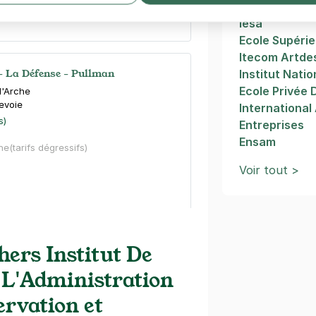
Ines Formatio
Iesa
Ecole Supérie
Itecom Artde
- La Défense - Pullman
Institut Nati
Ecole Privée
l'Arche
evoie
International
s)
Entreprises
Ensam
ne
(tarifs dégressifs)
Voir tout >
- La Défense - Puvis de Chavannes
hers Institut De
is de Chavannes
 L'Administration
evoie
s)
ervation et