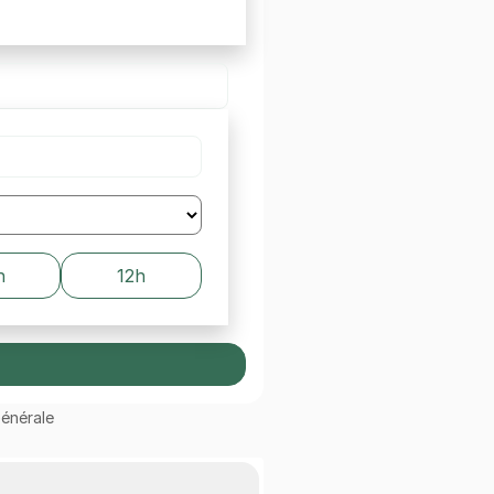
h
12h
Générale