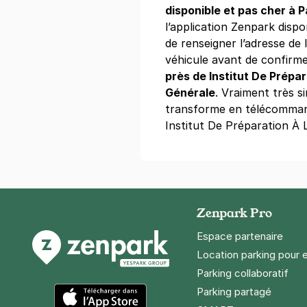
4,5
(87 avis
disponible et pas cher à P
l’application Zenpark dispon
22 €
/jour
,
60 €/semaine
(tarifs d
de renseigner l’adresse de l
Réserver
véhicule avant de confirme
+ Abonnements disponibles
près de Institut De Prépar
Générale
. Vraiment très s
transforme en télécommand
Tramway Fau
Institut De Préparation À 
Puvis de Ch
59 avenue Pu
92400
Courb
4,6
(9 avis)
23 €
/jour
,
60 €/semaine
(tarifs d
Zenpark Pro
Réserver
Espace partenaire
+ Abonnements disponibles
Location parking pour 
Parking collaboratif
Parking partagé
Tramway Fau