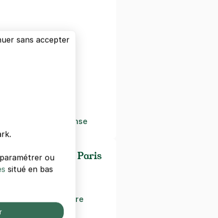
nse
nuer sans accepter
 Grande Arche
 de la Défense
Défense
rena
La Défense
éfense
Hôtel Paris La Défense
rk.
es/universités de Paris
s paramétrer ou
es
situé en bas
e Européen D'Écriture
r