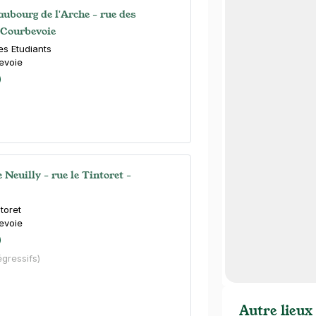
bourg de l'Arche - rue des
 Courbevoie
es Etudiants
evoie
)
 Neuilly - rue le Tintoret -
toret
evoie
)
égressifs)
Autre lieux 