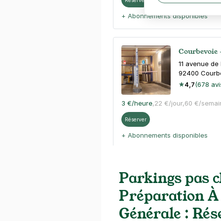
+ Abonnements disponibles
Courbevoie 
11 avenue de 
92400
Courb
4,7
(678 avi
3 €
/heure
,
22 €/jour,
60 €/semai
Réserver
+ Abonnements disponibles
Courbevoie 
Parkings pas c
3 avenue Puv
Préparation À
92400
Courb
4,7
(304 avi
Générale : Rés