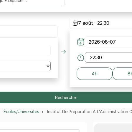
go • biplace …
7 août · 22:30
4h
8
Rechercher
Écoles/Universités
Institut De Préparation À L'Administration 