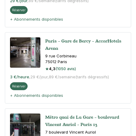
29 €
/jour
,
89 €/semaine
(tarifs dégressifs)
Réserver
+ Abonnements disponibles
Paris - Gare de Bercy - AccorHotels
Arena
9 rue Corbineau
75012
Paris
4,3
(1050 avis)
3 €
/heure
,
29 €/jour,
89 €/semaine
(tarifs dégressifs)
Réserver
+ Abonnements disponibles
Métro quai de La Gare - boulevard
Vincent Auriol - Paris 13
7 boulevard Vincent Auriol