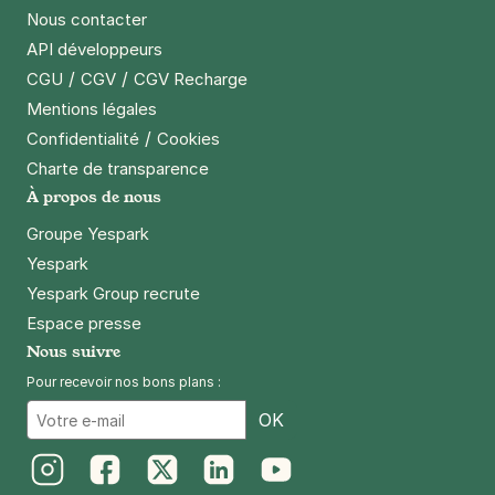
Nous contacter
API développeurs
Charles Bossut - Paris 12
/
/
CGU
CGV
CGV Recharge
31 rue du Charolais
75012
Paris
Mentions légales
4,6
(100 avis)
/
Confidentialité
Cookies
Charte de transparence
29 €
/jour
,
89 €/semaine
(tarifs dégressifs)
À propos de nous
Réserver
Groupe Yespark
+ Abonnements disponibles
Yespark
Yespark Group recrute
Boulevard de Bercy - Paris 12
Espace presse
9 rue du Charolais
Nous suivre
75012
Paris
Pour recevoir nos bons plans :
4,3
(31 avis)
Email
OK
29 €
/jour
,
89 €/semaine
(tarifs dégressifs)
Réserver