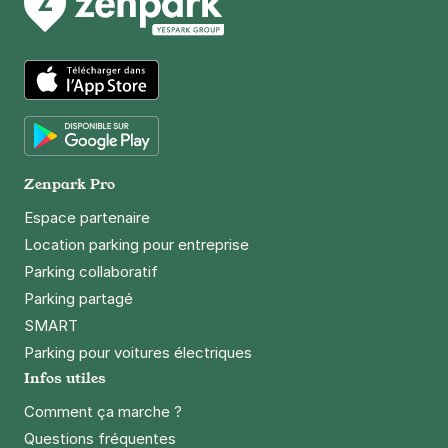
Paris - Bercy Arena - Gare de Bercy
8 rue Jorge Semprùn
75012
Paris
4,5
(558 avis)
App Store
3 €
/heure
,
29 €/jour,
89 €/semaine
(tarifs dégressifs)
Réserver
Google Play
+ Abonnements disponibles
Zenpark Pro
Espace partenaire
Métro Dugommier - rue Jorge
Location parking pour entreprise
Semprùn - Paris 12
Parking collaboratif
6 rue Jorge Semprùn
Parking partagé
75012
Paris
SMART
4,5
(74 avis)
Parking pour voitures électriques
29 €
/jour
,
89 €/semaine
(tarifs dégressifs)
Infos utiles
Réserver
Comment ça marche ?
+ Abonnements disponibles
Questions fréquentes