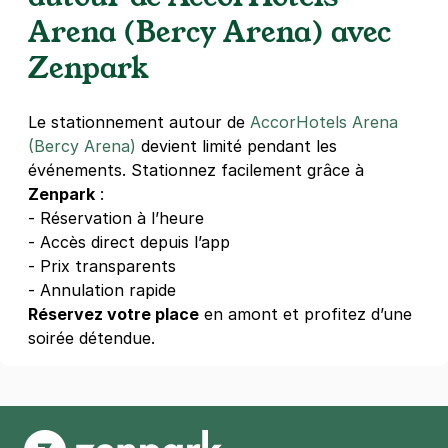
21 rue de Pommard
Arena (Bercy Arena) avec
75012
Paris
Zenpark
4,4
(1323 avis)
3 €
/heure
,
29 €/jour,
89 €/semaine
(tarifs dégressifs)
Réserver
Le stationnement autour de
AccorHotels Arena
(Bercy Arena)
devient limité pendant les
+ Abonnements disponibles
événements. Stationnez facilement grâce à
Zenpark
:
Mairie de Paris 12 - rue de Bercy
- Réservation à l’heure
- Accès direct depuis l’app
8-18 rue de Bercy
75012
Paris
- Prix transparents
4,3
(89 avis)
- Annulation rapide
Réservez votre place
en amont et profitez d’une
29 €
/jour
,
89 €/semaine
(tarifs dégressifs)
soirée détendue.
Réserver
+ Abonnements disponibles