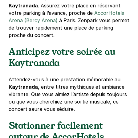
Kaytranada
. Assurez votre place en réservant
3 rue George Balanchine
75013
Paris
votre parking à l’avance, proche de
AccorHotels
4,2
(361 avis)
Arena (Bercy Arena)
à Paris. Zenpark vous permet
de trouver rapidement une place de parking
Réserver
proche du concert.
+ Abonnements disponibles
Anticipez votre soirée au
Kaytranada
Paris - Bercy - SAEMES
158 quai de Bercy
75012
Paris
Attendez-vous à une prestation mémorable au
4,6
(1219 avis)
Kaytranada
, entre titres mythiques et ambiance
vibrante. Que vous aimiez l’artiste depuis toujours
4,97 €
/heure
,
44,71 €/jour,
108 €/semaine
(tarifs dégressifs)
ou que vous cherchiez une sortie musicale, ce
Réserver
concert saura vous séduire.
Stationner facilement
Paris - Bercy Village - AccorHotels
autour de AccorHotels
Arena