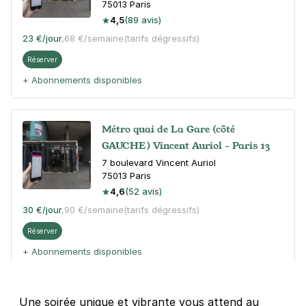
75013
Paris
4,5
(89 avis)
23 €
/jour
,
68 €/semaine
(tarifs dégressifs)
Réserver
+ Abonnements disponibles
Métro quai de La Gare (côté
GAUCHE) Vincent Auriol - Paris 13
7 boulevard Vincent Auriol
75013
Paris
4,6
(52 avis)
30 €
/jour
,
90 €/semaine
(tarifs dégressifs)
Réserver
+ Abonnements disponibles
Paris - Bercy - quai de la Gare
Une soirée unique et vibrante vous attend au