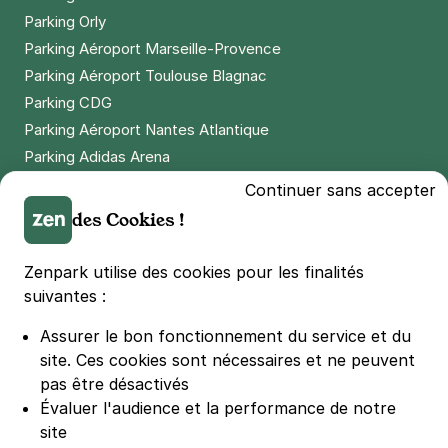
Parking Orly
Parking Aéroport Marseille-Provence
Parking Aéroport Toulouse Blagnac
Parking CDG
Parking Aéroport Nantes Atlantique
Parking Adidas Arena
Parking Parc des Princes
Continuer sans accepter
Parking LDLC Arena
des Cookies !
Parking Stade Pierre Mauroy
Parking Groupama Stadium
Zenpark utilise des cookies pour les finalités
Parking Vélodrome
suivantes :
Parking Stade de France
Assurer le bon fonctionnement du service et du
Parking Bercy
site.
Ces cookies sont nécessaires et ne peuvent
Parking La Défense Arena
pas être désactivés
Parking Les 4 temps
Évaluer l'audience et la performance de notre
Parking Nation
site